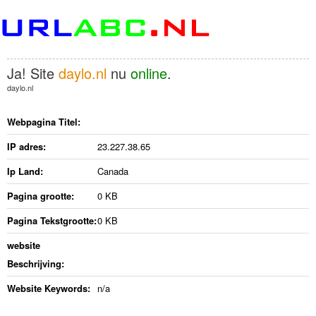
Ja! Site
daylo.nl
nu
online
.
daylo.nl
Webpagina Titel:
IP adres:
23.227.38.65
Ip Land:
Canada
Pagina grootte:
0 KB
Pagina Tekstgrootte:
0 KB
website
Beschrijving:
Website Keywords:
n/a