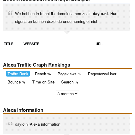
We hebben in totaal
9+
domeinnamen zoals
daylo.nl
. Hun
eigenaren kunnen dezelfde onderneming of niet.
TITLE
WEBSITE
URL
Alexa Traffic Graph Rankings
Traffic Rank
Reach %
Pageviews %
Pageviews/User
Bounce %
Time on Site
Search %
Alexa Information
daylo.nl Alexa information