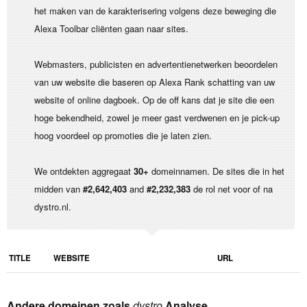
het maken van de karakterisering volgens deze beweging die
Alexa Toolbar cliënten gaan naar sites.
Webmasters, publicisten en advertentienetwerken beoordelen
van uw website die baseren op Alexa Rank schatting van uw
website of online dagboek. Op de off kans dat je site die een
hoge bekendheid, zowel je meer gast verdwenen en je pick-up
hoog voordeel op promoties die je laten zien.
We ontdekten aggregaat
30+
domeinnamen. De sites die in het
midden van
#2,642,403
and
#2,232,383
de rol net voor of na
dystro.nl.
TITLE
WEBSITE
URL
Andere domeinen zoals
dystro
Analyse