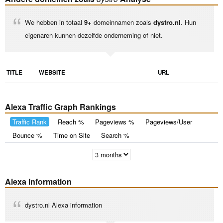
We hebben in totaal
9+
domeinnamen zoals
dystro.nl
. Hun
eigenaren kunnen dezelfde onderneming of niet.
TITLE
WEBSITE
URL
Alexa Traffic Graph Rankings
Traffic Rank
Reach %
Pageviews %
Pageviews/User
Bounce %
Time on Site
Search %
Alexa Information
dystro.nl Alexa information