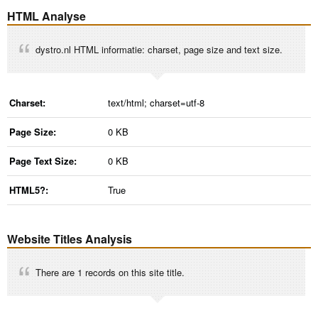
HTML Analyse
dystro.nl HTML informatie: charset, page size and text size.
Charset:
text/html; charset=utf-8
Page Size:
0 KB
Page Text Size:
0 KB
HTML5?:
True
Website Titles Analysis
There are 1 records on this site title.