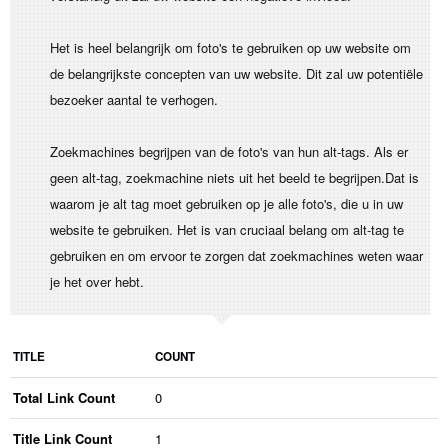
Het is heel belangrijk om foto's te gebruiken op uw website om
de belangrijkste concepten van uw website. Dit zal uw potentiële
bezoeker aantal te verhogen.
Zoekmachines begrijpen van de foto's van hun alt-tags. Als er
geen alt-tag, zoekmachine niets uit het beeld te begrijpen.Dat is
waarom je alt tag moet gebruiken op je alle foto's, die u in uw
website te gebruiken. Het is van cruciaal belang om alt-tag te
gebruiken en om ervoor te zorgen dat zoekmachines weten waar
je het over hebt.
TITLE
COUNT
Total Link Count
0
Title Link Count
1