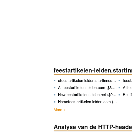
feestartikelen-leiden.starti
cfeestartikelen-leiden.startinnederland.nl
feesta
Allfeestartikelen-leiden.com ($8.99)
Allfe
Newfeestartikelen-leiden.net ($9.29)
Bestfe
Homefeestartikelen-leiden.com ($8.99)
More »
Analyse van de HTTP-heade