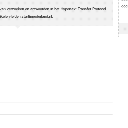
door
an verzoeken en antwoorden in het Hypertext Transfer Protocol
elen-leiden.startinnederland.nl.