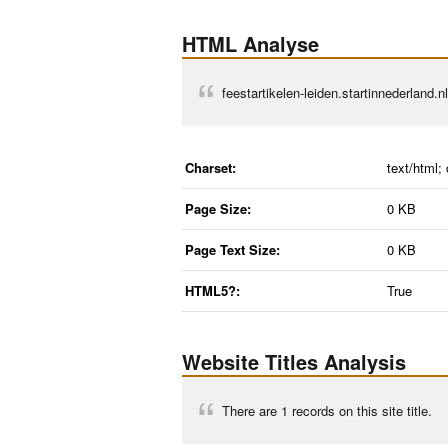
HTML Analyse
feestartikelen-leiden.startinnederland.
Charset:
text/html;
Page Size:
0 KB
Page Text Size:
0 KB
HTML5?:
True
Website Titles Analysis
There are 1 records on this site title.