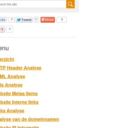
enu
erzicht
TP Header Analyse
ML Analyse
els Analyse
bsite Metas Items
site Interne links
nks Analyse
alyse van de domeinnamen
site IP Informatie