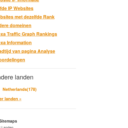
lfde IP Websites
bsites met dezelfde Rank
dere domeinen
exa Traffic Graph Rankings
exa Information
adtijd van pagina Analyse
oordelingen
dere landen
Netherlands(178)
r landen »
Sitemaps
r Landen