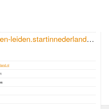
en-leiden.startinnederland.nl
nu
land.nl
.1
es