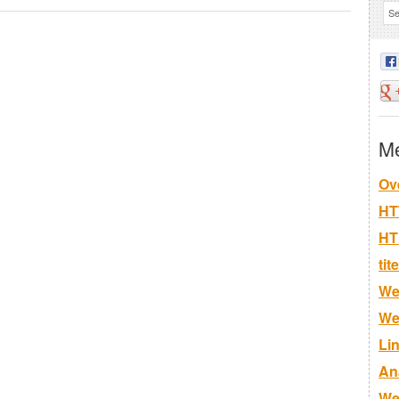
M
Ov
HT
HT
tit
We
Web
Li
An
Web