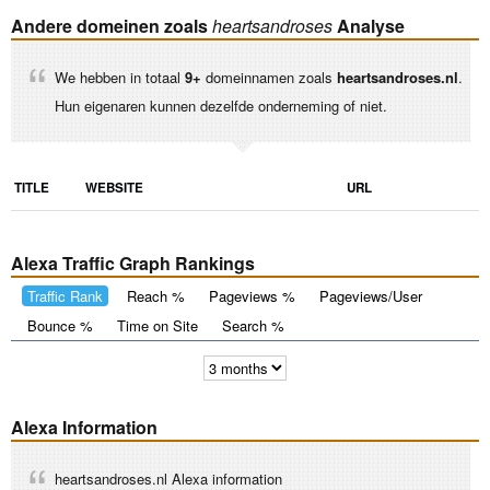
Andere domeinen zoals
heartsandroses
Analyse
We hebben in totaal
9+
domeinnamen zoals
heartsandroses.nl
.
Hun eigenaren kunnen dezelfde onderneming of niet.
TITLE
WEBSITE
URL
Alexa Traffic Graph Rankings
Traffic Rank
Reach %
Pageviews %
Pageviews/User
Bounce %
Time on Site
Search %
Alexa Information
heartsandroses.nl Alexa information