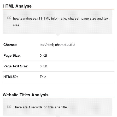
HTML Analyse
heartsandroses.nl HTML informatie: charset, page size and text
size.
Charset:
text/html; charset=utf-8
Page Size:
0 KB
Page Text Size:
0 KB
HTML5?:
True
Website Titles Analysis
There are 1 records on this site title.