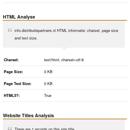
HTML Analyse
info.distributiepartners.nl HTML informatie: charset, page size
and text size.
Charset:
text/html; charset=utf-8
Page Size:
0 KB
Page Text Size:
0 KB
HTML5?:
True
Website Titles Analysis
There are 1 records on this site title.