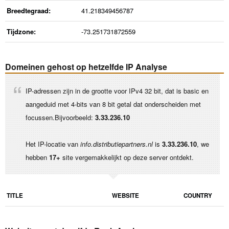
Breedtegraad:
41.218349456787
Tijdzone:
-73.251731872559
Domeinen gehost op hetzelfde IP Analyse
IP-adressen zijn in de grootte voor IPv4 32 bit, dat is basic en
aangeduid met 4-bits van 8 bit getal dat onderscheiden met
focussen.Bijvoorbeeld:
3.33.236.10
Het IP-locatie van
info.distributiepartners.nl
is
3.33.236.10
, we
hebben
17+
site vergemakkelijkt op deze server ontdekt.
TITLE
WEBSITE
COUNTRY