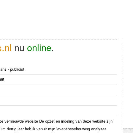
.nl
nu
online
.
ans - publicist
.85
s
 vernieuwde website De opzet en indeling van deze website zijn
uim dertig jaar heb ik vanuit mijn levensbeschouwing analyses