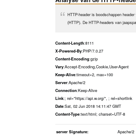
HTTP-header is boodschappen header v
(HTTP). De HTTP-headers van jaapspa
Content-Length
:8111
X-Powered-By
:PHP/7.0.27
Content-Encoding
:gzip
Vary
:Accept-Encoding,Cookie,User-Agent
Keep-Alive
:timeout=2, max=100
Server
:Apache/2
Connection
:Keep-Alive
Link
:
; rel="https://api.w.org/",
; rel=shortlink
Date
:Sat, 02 Jun 2018 14:11:47 GMT
Content-Type
:text/html; charset=UTF-8
server Signature:
Apache/2