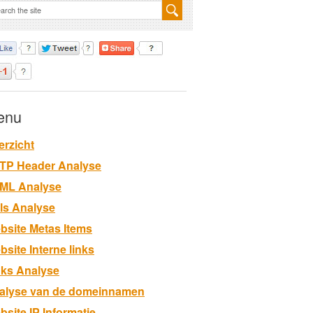
enu
erzicht
TP Header Analyse
ML Analyse
els Analyse
bsite Metas Items
site Interne links
nks Analyse
alyse van de domeinnamen
site IP Informatie