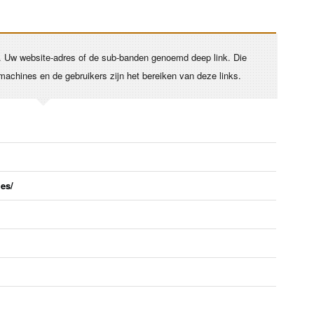
l. Uw website-adres of de sub-banden genoemd deep link. Die
machines en de gebruikers zijn het bereiken van deze links.
ies/