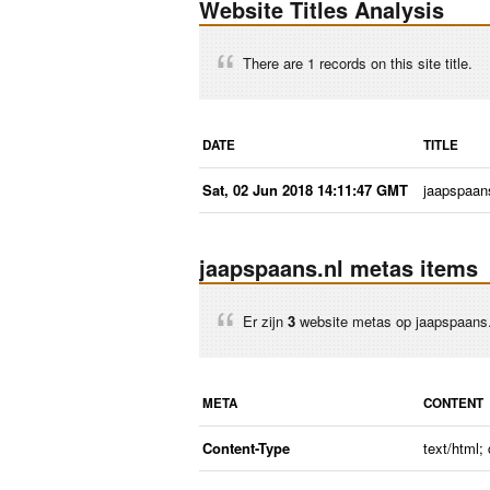
Website Titles Analysis
There are 1 records on this site title.
DATE
TITLE
Sat, 02 Jun 2018 14:11:47 GMT
jaapspaan
jaapspaans.nl metas items
Er zijn
3
website metas op jaapspaans.
META
CONTENT
Content-Type
text/html;