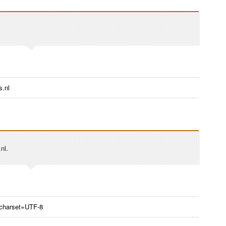
s.nl
nl.
 charset=UTF-8