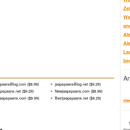
Ze
We
an
Al
Al
La
be
An
spaansBlog.com ($8.99)
jaapspaansBlog.net ($9.29)
apspaans.net ($9.29)
Newjaapspaans.com ($8.99)
jaapspaans.com ($8.99)
Bestjaapspaans.net ($9.29)
mee
r
doo