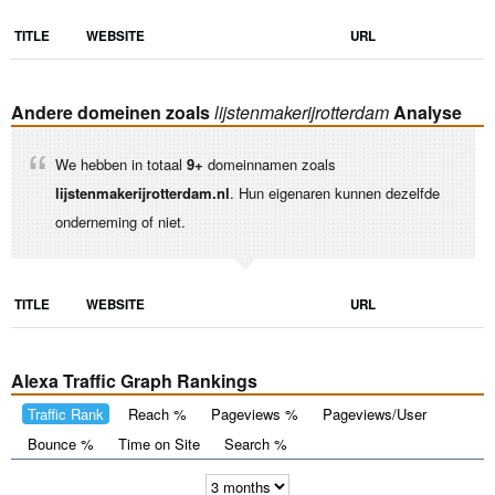
TITLE
WEBSITE
URL
Andere domeinen zoals
lijstenmakerijrotterdam
Analyse
We hebben in totaal
9+
domeinnamen zoals
lijstenmakerijrotterdam.nl
. Hun eigenaren kunnen dezelfde
onderneming of niet.
TITLE
WEBSITE
URL
Alexa Traffic Graph Rankings
Traffic Rank
Reach %
Pageviews %
Pageviews/User
Bounce %
Time on Site
Search %