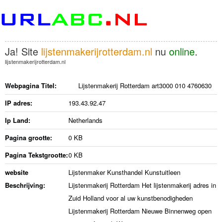
Ja! Site
lijstenmakerijrotterdam.nl
nu
online
.
lijstenmakerijrotterdam.nl
Webpagina Titel:
Lijstenmakerij Rotterdam art3000 010 4760630
IP adres:
193.43.92.47
Ip Land:
Netherlands
Pagina grootte:
0 KB
Pagina Tekstgrootte:
0 KB
website
Lijstenmaker Kunsthandel Kunstuitleen
Beschrijving:
Lijstenmakerij Rotterdam Het lijstenmakerij adres in
Zuid Holland voor al uw kunstbenodigheden
Lijstenmakerij Rotterdam Nieuwe Binnenweg open