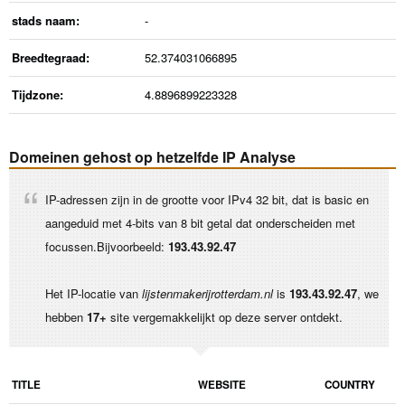
stads naam:
-
Breedtegraad:
52.374031066895
Tijdzone:
4.8896899223328
Domeinen gehost op hetzelfde IP Analyse
IP-adressen zijn in de grootte voor IPv4 32 bit, dat is basic en
aangeduid met 4-bits van 8 bit getal dat onderscheiden met
focussen.Bijvoorbeeld:
193.43.92.47
Het IP-locatie van
lijstenmakerijrotterdam.nl
is
193.43.92.47
, we
hebben
17+
site vergemakkelijkt op deze server ontdekt.
TITLE
WEBSITE
COUNTRY