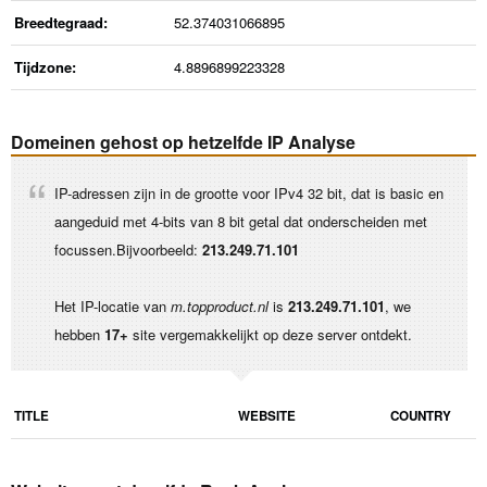
Breedtegraad:
52.374031066895
Tijdzone:
4.8896899223328
Domeinen gehost op hetzelfde IP Analyse
IP-adressen zijn in de grootte voor IPv4 32 bit, dat is basic en
aangeduid met 4-bits van 8 bit getal dat onderscheiden met
focussen.Bijvoorbeeld:
213.249.71.101
Het IP-locatie van
m.topproduct.nl
is
213.249.71.101
, we
hebben
17+
site vergemakkelijkt op deze server ontdekt.
TITLE
WEBSITE
COUNTRY