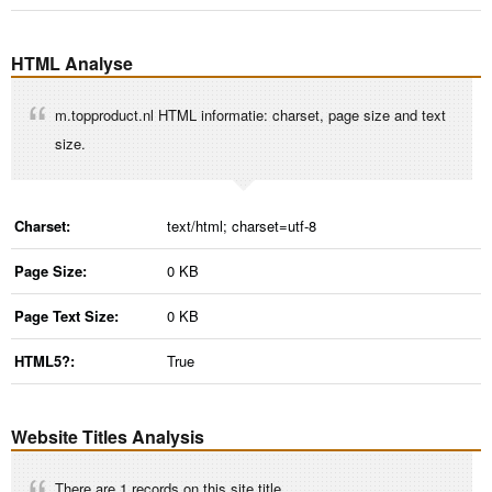
HTML Analyse
m.topproduct.nl HTML informatie: charset, page size and text
size.
Charset:
text/html; charset=utf-8
Page Size:
0 KB
Page Text Size:
0 KB
HTML5?:
True
Website Titles Analysis
There are 1 records on this site title.