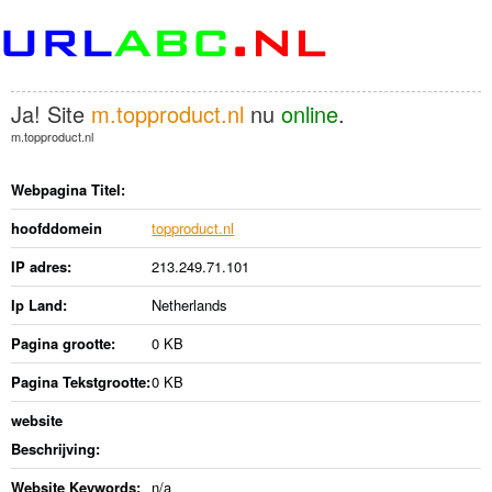
Ja! Site
m.topproduct.nl
nu
online
.
m.topproduct.nl
Webpagina Titel:
hoofddomein
topproduct.nl
IP adres:
213.249.71.101
Ip Land:
Netherlands
Pagina grootte:
0 KB
Pagina Tekstgrootte:
0 KB
website
Beschrijving:
Website Keywords:
n/a