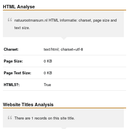
HTML Analyse
natuurootmarsum.nl HTML informatie: charset, page size and
text size.
Charset:
text/html; charset=utf-8
Page Size:
0 KB
Page Text Size:
0 KB
HTML5?:
True
Website Titles Analysis
There are 1 records on this site title.