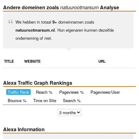
Andere domeinen zoals
natuurootmarsum
Analyse
We hebben in totaal
9+
domeinnamen zoals
natuurootmarsum.nl
. Hun eigenaren kunnen dezelfde
onderneming of niet.
TITLE
WEBSITE
URL
Alexa Traffic Graph Rankings
Traffic Rank
Reach %
Pageviews %
Pageviews/User
Bounce %
Time on Site
Search %
Alexa Information