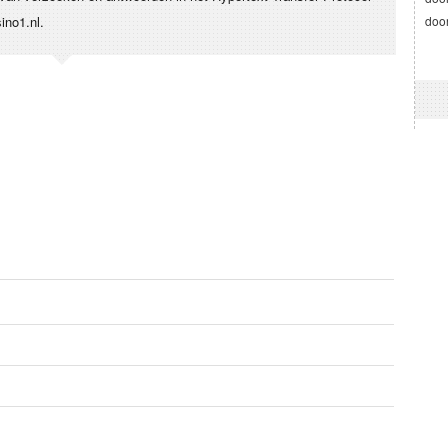
ino1.nl.
door