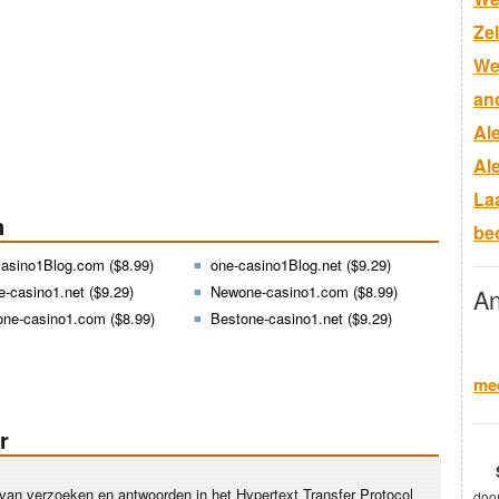
Ze
We
an
Al
Al
La
n
be
casino1Blog.com ($8.99)
one-casino1Blog.net ($9.29)
e-casino1.net ($9.29)
Newone-casino1.com ($8.99)
An
one-casino1.com ($8.99)
Bestone-casino1.net ($9.29)
mee
r
an verzoeken en antwoorden in het Hypertext Transfer Protocol
doo