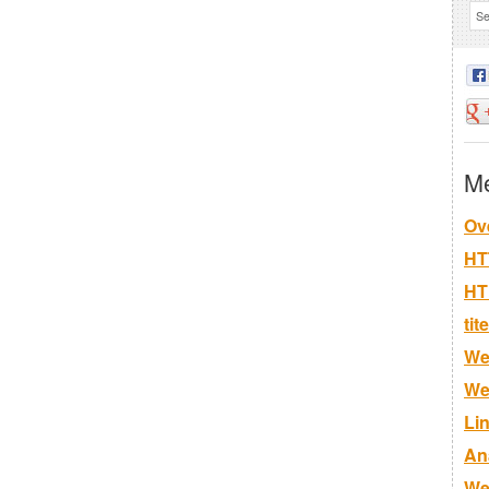
M
Ov
HT
HT
tit
We
Web
Li
An
Web