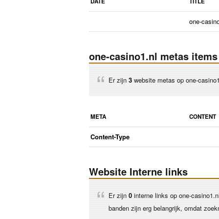
DATE
TITLE
one-casino
one-casino1.nl metas items
Er zijn
3
website metas op one-casino1
META
CONTENT
Content-Type
Website Interne links
Er zijn
0
interne links op one-casino1.
banden zijn erg belangrijk, omdat zoek