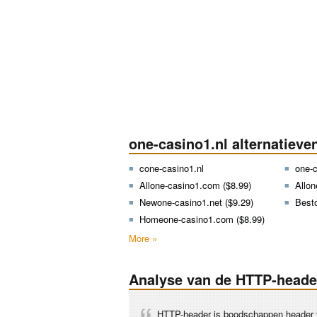
one-casino1.nl alternatieve
cone-casino1.nl
one-
Allone-casino1.com ($8.99)
Allon
Newone-casino1.net ($9.29)
Best
Homeone-casino1.com ($8.99)
More »
Analyse van de HTTP-heade
HTTP-header is boodschappen header v