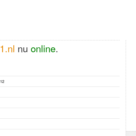
1.nl
nu
online
.
.12