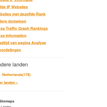
lfde IP Websites
bsites met dezelfde Rank
dere domeinen
exa Traffic Graph Rankings
exa Information
adtijd van pagina Analyse
oordelingen
dere landen
Netherlands(178)
r landen »
Sitemaps
r Landen