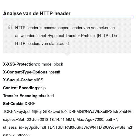
Analyse van de HTTP-header
HTTP-header is boodschappen header van verzoeken en
antwoorden in het Hypertext Transfer Protocol (HTTP). De
HTTP-headers van sia.ut.ac.id.
X-XSS-Protection
:1; mode=block
X-Content-Type-Options
:nosniff
X-Sucuri-Cache
:MISS
Content-Encoding
:gzip
Transfer-Encoding
:chunked
Set-Cookie
:XSRF-
TOKEN=eyJpdiI6IjBqTGllKzUwd1d0cDRFMGl2NWJWbXc9PSIsInZhbHV
expires=Sat, 02-Jun-2018 18:14:41 GMT; Max-Age=7200; path=/,
ut_sess_id=eyJpdiI6IndFTDNTdUFRM0t6SkJWcWNiTDh0UWc9PSIsIn
path=/; httponly