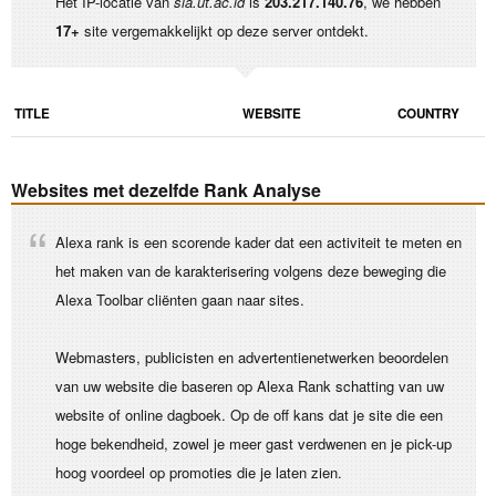
Het IP-locatie van
sia.ut.ac.id
is
203.217.140.76
, we hebben
17+
site vergemakkelijkt op deze server ontdekt.
TITLE
WEBSITE
COUNTRY
Websites met dezelfde Rank Analyse
Alexa rank is een scorende kader dat een activiteit te meten en
het maken van de karakterisering volgens deze beweging die
Alexa Toolbar cliënten gaan naar sites.
Webmasters, publicisten en advertentienetwerken beoordelen
van uw website die baseren op Alexa Rank schatting van uw
website of online dagboek. Op de off kans dat je site die een
hoge bekendheid, zowel je meer gast verdwenen en je pick-up
hoog voordeel op promoties die je laten zien.