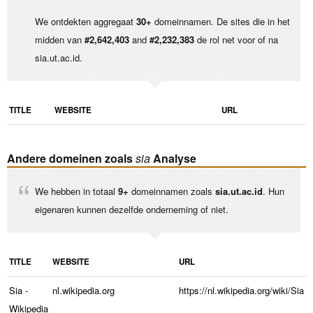
We ontdekten aggregaat
30+
domeinnamen. De sites die in het
midden van
#2,642,403
and
#2,232,383
de rol net voor of na
sia.ut.ac.id.
TITLE
WEBSITE
URL
Andere domeinen zoals
sia
Analyse
We hebben in totaal
9+
domeinnamen zoals
sia.ut.ac.id
. Hun
eigenaren kunnen dezelfde onderneming of niet.
TITLE
WEBSITE
URL
Sia -
nl.wikipedia.org
https://nl.wikipedia.org/wiki/Sia
Wikipedia