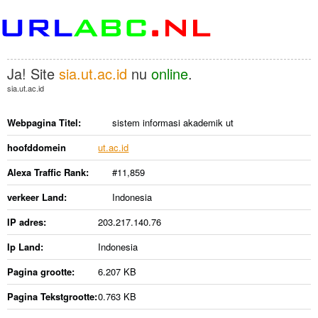
Ja! Site
sia.ut.ac.id
nu
online
.
sia.ut.ac.id
Webpagina Titel:
sistem informasi akademik ut
hoofddomein
ut.ac.id
Alexa Traffic Rank:
#11,859
verkeer Land:
Indonesia
IP adres:
203.217.140.76
Ip Land:
Indonesia
Pagina grootte:
6.207 KB
Pagina Tekstgrootte:
0.763 KB