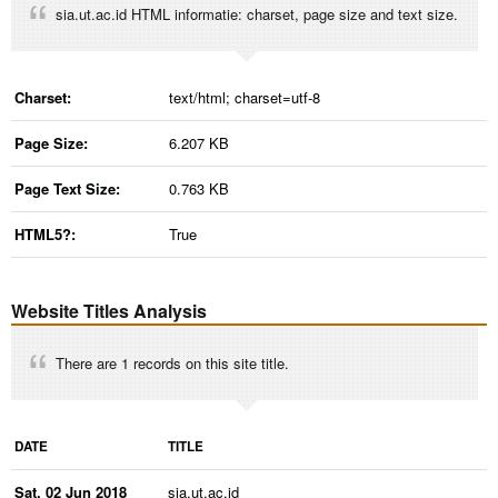
sia.ut.ac.id HTML informatie: charset, page size and text size.
Charset:
text/html; charset=utf-8
Page Size:
6.207 KB
Page Text Size:
0.763 KB
HTML5?:
True
Website Titles Analysis
There are 1 records on this site title.
DATE
TITLE
Sat, 02 Jun 2018
sia.ut.ac.id