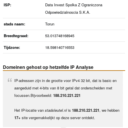
ISP:
Data Invest Spolka Z Ograniczona
Odpowiedzialnoscia S.K.A.
stads naam:
Torun
Breedtegraad:
53.013748168945
Tijdzone:
18.598140716553
Domeinen gehost op hetzelfde IP Analyse
IP-adressen zijn in de grootte voor IPv4 32 bit, dat is basic en
aangeduid met 4-bits van 8 bit getal dat onderscheiden met
focussen.Bijvoorbeeld:
188.210.221.221
Het IP-locatie van
stadsleutel.nl
is
188.210.221.221
, we hebben
17+
site vergemakkelijkt op deze server ontdekt.