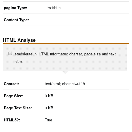
pagina Type:
text/html
Content Type:
HTML Analyse
stadsleutel.nl HTML informatie: charset, page size and text
size.
Charset:
text/html; charset=utf-8
Page Size:
0 KB
Page Text Size:
0 KB
HTML5?:
True