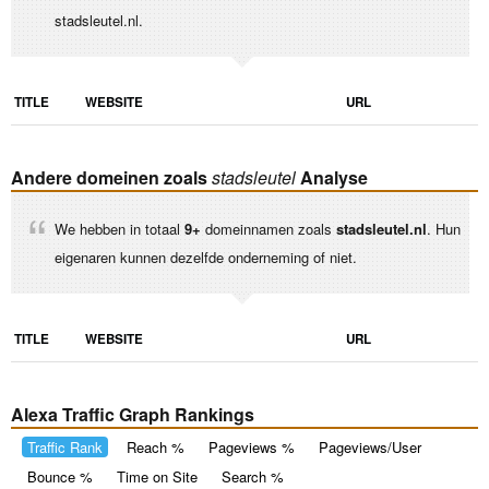
stadsleutel.nl.
TITLE
WEBSITE
URL
Andere domeinen zoals
stadsleutel
Analyse
We hebben in totaal
9+
domeinnamen zoals
stadsleutel.nl
. Hun
eigenaren kunnen dezelfde onderneming of niet.
TITLE
WEBSITE
URL
Alexa Traffic Graph Rankings
Traffic Rank
Reach %
Pageviews %
Pageviews/User
Bounce %
Time on Site
Search %