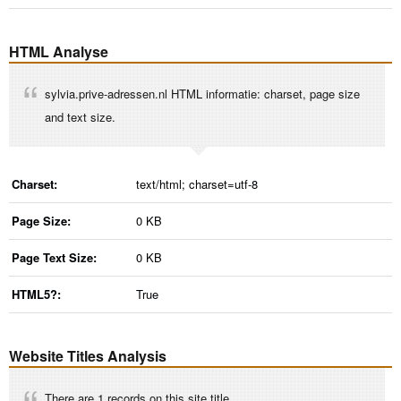
HTML Analyse
sylvia.prive-adressen.nl HTML informatie: charset, page size
and text size.
Charset:
text/html; charset=utf-8
Page Size:
0 KB
Page Text Size:
0 KB
HTML5?:
True
Website Titles Analysis
There are 1 records on this site title.