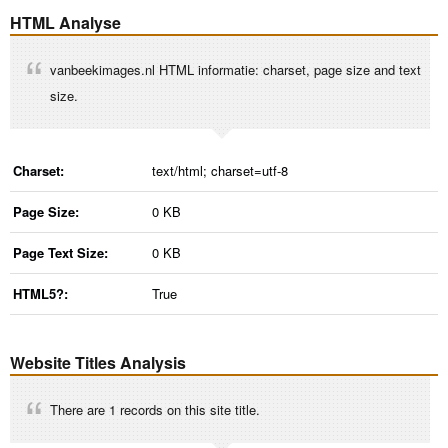
HTML Analyse
vanbeekimages.nl HTML informatie: charset, page size and text
size.
Charset:
text/html; charset=utf-8
Page Size:
0 KB
Page Text Size:
0 KB
HTML5?:
True
Website Titles Analysis
There are 1 records on this site title.