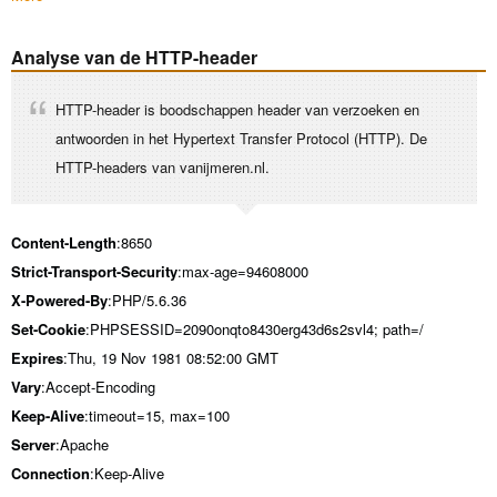
Analyse van de HTTP-header
HTTP-header is boodschappen header van verzoeken en
antwoorden in het Hypertext Transfer Protocol (HTTP). De
HTTP-headers van vanijmeren.nl.
Content-Length
:8650
Strict-Transport-Security
:max-age=94608000
X-Powered-By
:PHP/5.6.36
Set-Cookie
:PHPSESSID=2090onqto8430erg43d6s2svl4; path=/
Expires
:Thu, 19 Nov 1981 08:52:00 GMT
Vary
:Accept-Encoding
Keep-Alive
:timeout=15, max=100
Server
:Apache
Connection
:Keep-Alive