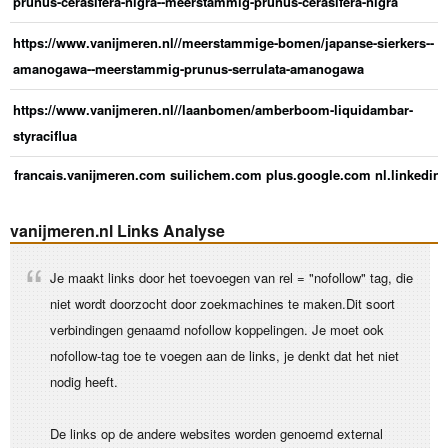
prunus-cerasifera-nigra--meerstammig-prunus-cerasifera-nigra
https://www.vanijmeren.nl//meerstammige-bomen/japanse-sierkers--
amanogawa--meerstammig-prunus-serrulata-amanogawa
https://www.vanijmeren.nl//laanbomen/amberboom-liquidambar-
styraciflua
francais.vanijmeren.com
suilichem.com
plus.google.com
nl.linkedin
vanijmeren.nl Links Analyse
Je maakt links door het toevoegen van rel = "nofollow" tag, die
niet wordt doorzocht door zoekmachines te maken.Dit soort
verbindingen genaamd nofollow koppelingen. Je moet ook
nofollow-tag toe te voegen aan de links, je denkt dat het niet
nodig heeft.
De links op de andere websites worden genoemd external