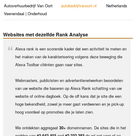
Autoverhuurbedrijf Van Oort
autobedrijfvanoort.nl
Netherlands
Veenendaal | Onderhoud
Websites met dezelfde Rank Analyse
Alexa rank is een scorende kader dat een activiteit te meten en
het maken van de karakterisering volgens deze beweging die
Alexa Toolbar cliënten gaan naar sites.
Webmasters, publicisten en advertentienetwerken beoordelen
van uw website die baseren op Alexa Rank schatting van uw
website of online dagboek. Op de off kans dat je site die een
hoge bekendheid, zowel je meer gast verdwenen en je pick-up
hoog voordeel op promoties die je laten zien.
We ontdekten aggregaat
30+
domeinnamen. De sites die in het
midden van
#2,642,403
and
#2,232,383
de rol net voor of na