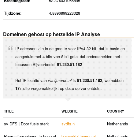
Breedtegraad:
52.374031066895
Tijdzone:
4.8896899223328
Domeinen gehost op hetzelfde IP Analyse
IP-adressen zijn in de grootte voor IPv4 32 bit, dat is basic en
aangeduid met 4-bits van 8 bit getal dat onderscheiden met
focussen.Bijvoorbeeld:
91.230.51.182
Het IP-locatie van
vanijmeren.nl
is
91.230.51.182
, we hebben
17+
site vergemakkelijkt op deze server ontdekt.
TITLE
WEBSITE
COUNTRY
sv DFS | Door fusie sterk
svdfs.nl
Netherlands
Recreatiewoningen te koop of
bosparkbilthoven.nl
Netherlands