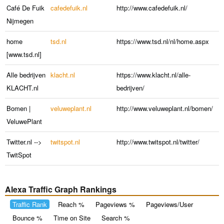
Café De Fuik
cafedefuik.nl
http://www.cafedefuik.nl/
Nijmegen
home
tsd.nl
https://www.tsd.nl/nl/home.aspx
[www.tsd.nl]
Alle bedrijven
klacht.nl
https://www.klacht.nl/alle-
KLACHT.nl
bedrijven/
Bomen |
veluweplant.nl
http://www.veluweplant.nl/bomen/
VeluwePlant
Twitter.nl -->
twitspot.nl
http://www.twitspot.nl/twitter/
TwitSpot
Alexa Traffic Graph Rankings
Traffic Rank
Reach %
Pageviews %
Pageviews/User
Bounce %
Time on Site
Search %