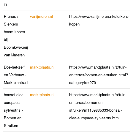
in
Prunus /
vanijmeren.nl
https://www.vanijmeren.nl/sierkers-
Sierkers
kopen
boom kopen
bij
Boomkwekerij
van IJmeren
Doe-het-zelf
marktplaats.nl
https://www.marktplaats.nl/z/tuin-
en Verbouw -
en-terras/bomen-en-struiken.html?
Marktplaats.nl
categoryId=279
bonsai olea
marktplaats.nl
https://www.marktplaats.nl/a/tuin-
europaea
en-terras/bomen-en-
sylvestris -
struiken/m1159835333-bonsai-
Bomen en
olea-europaea-sylvestris.html
Struiken