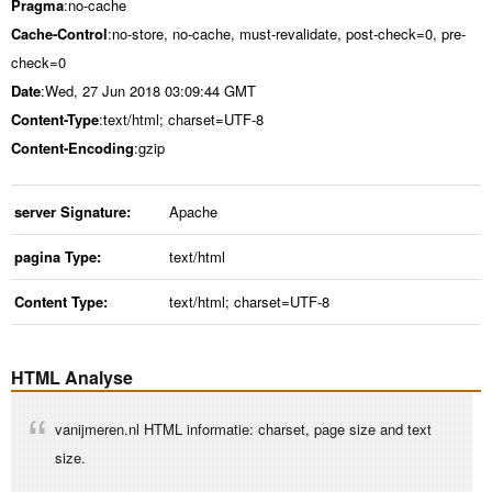
Pragma
:no-cache
Cache-Control
:no-store, no-cache, must-revalidate, post-check=0, pre-
check=0
Date
:Wed, 27 Jun 2018 03:09:44 GMT
Content-Type
:text/html; charset=UTF-8
Content-Encoding
:gzip
server Signature:
Apache
pagina Type:
text/html
Content Type:
text/html; charset=UTF-8
HTML Analyse
vanijmeren.nl HTML informatie: charset, page size and text
size.