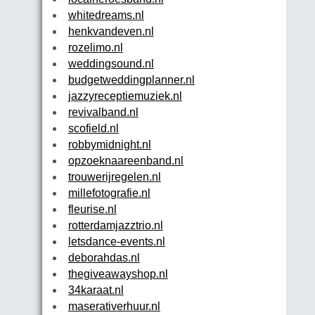
whitedreams.nl
henkvandeven.nl
rozelimo.nl
weddingsound.nl
budgetweddingplanner.nl
jazzyreceptiemuziek.nl
revivalband.nl
scofield.nl
robbymidnight.nl
opzoeknaareenband.nl
trouwerijregelen.nl
millefotografie.nl
fleurise.nl
rotterdamjazztrio.nl
letsdance-events.nl
deborahdas.nl
thegiveawayshop.nl
34karaat.nl
maserativerhuur.nl