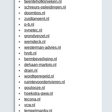
twentehofklinieken.nl
schreurs-opleidingen.nl
doornbos.nl
zuidtangent.nl
p-b.nl
synetec.nl
grondverzet.nl
wemdeck.nl
westerman-advies.nl
hnrb.nl
bermbeveiliging.nl
dehaan-martojo.nl
drain.nl
wordtgeregeld.nl
ruimtevoorderivieren.nl
goulooze.nl
hoekstra-gww.nl
tecona.nl
vcw.nl
tempelmanbv.nl