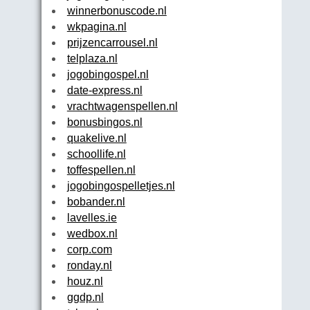
winnerbonuscode.nl
wkpagina.nl
prijzencarrousel.nl
telplaza.nl
jogobingospel.nl
date-express.nl
vrachtwagenspellen.nl
bonusbingos.nl
quakelive.nl
schoollife.nl
toffespellen.nl
jogobingospelletjes.nl
bobander.nl
lavelles.ie
wedbox.nl
corp.com
ronday.nl
houz.nl
ggdp.nl