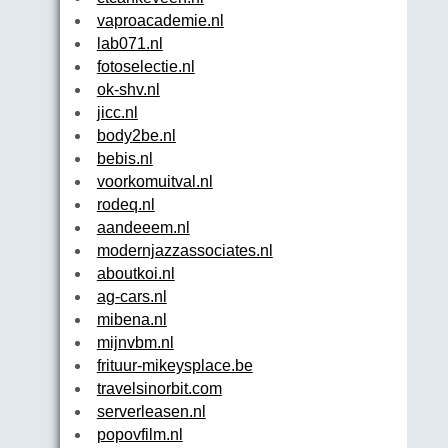
vaproacademie.nl
lab071.nl
fotoselectie.nl
ok-shv.nl
jicc.nl
body2be.nl
bebis.nl
voorkomuitval.nl
rodeq.nl
aandeeem.nl
modernjazzassociates.nl
aboutkoi.nl
ag-cars.nl
mibena.nl
mijnvbm.nl
frituur-mikeysplace.be
travelsinorbit.com
serverleasen.nl
popovfilm.nl