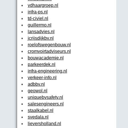
vdhaargroep.nl
infra-ps.nl
td-civiel.nl
guillermo.nl
lansadvies.nl
jcrijsdijkbv.nl
roelofswegenbouw.nl
cromvoirtadviseurs.nl
bouwacademie.nl
parkeerdek.nl
infra-engineering.nl
verkeer-info.nl
adbbv.nl
geowol.nl
uniquebvsafety.nl
salesengineers.nl
staalkabel.nl
svedala.nl
lieversholland.nl