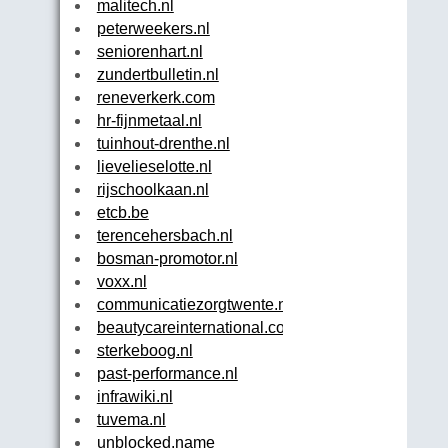
malitech.nl
peterweekers.nl
seniorenhart.nl
zundertbulletin.nl
reneverkerk.com
hr-fijnmetaal.nl
tuinhout-drenthe.nl
lievelieselotte.nl
rijschoolkaan.nl
etcb.be
terencehersbach.nl
bosman-promotor.nl
voxx.nl
communicatiezorgtwente.nl
beautycareinternational.com
sterkeboog.nl
past-performance.nl
infrawiki.nl
tuvema.nl
unblocked.name