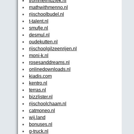
trommelmuziek.nl
mathwithmenno.nl
rijschoolbudel.nl
t-talent.nl
smufje.nl
desmul.nl
oudekutten.nl
rijschoolgilzeenrijen.nl
moni-k.nl
rosesanddreams.nl
onlinedownloads.nl
kiadis.com
kentro.nl
terras.nl
bizzlister.nl
rijschoolchaam.nl
catmoneo.nl
wij.land
bonuses.nl
g-truck.nl