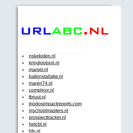
nskekiden.nl
kringloopxxl.nl
maniet.nl
balkinstallatie.nl
maren74.nl
complexx.nl
tbruut.nl
triodosimpactreports.com
rijschoolmasters.nl
prospecttracker.nl
hetcbt.nl
hfn.nl