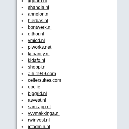
xguard.nl
shandia.nl
annelon.nl
hierbas.nl
bontwerk.nl
djthor.nl
vmicd.nl
piworks.net
kjtnancy.nl
kidafo.nl
shoppi.nl
aih-1949.com
cellersuites.com
epc.ie
biggrid.nl
asvest.nl
sam-app.nl
vvvmakkinga.nl
rwinvest.nl
ictadmin.nl