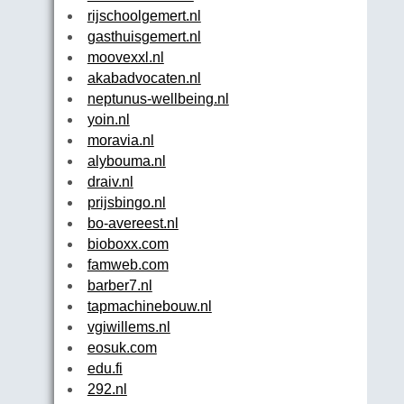
rijschoolgemert.nl
gasthuisgemert.nl
moovexxl.nl
akabadvocaten.nl
neptunus-wellbeing.nl
yoin.nl
moravia.nl
alybouma.nl
draiv.nl
prijsbingo.nl
bo-avereest.nl
bioboxx.com
famweb.com
barber7.nl
tapmachinebouw.nl
vgiwillems.nl
eosuk.com
edu.fi
292.nl