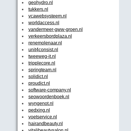
geohydro.nl
tukkers.nl
vcawebsysteem.nl
worldaccess.nl
vandermeer-gww-groen.nl
verkeersbordplaza.nl
renemolenaar.nl
unit4consist.nl
tweeweg-it.nl
tripplecore.nl
springteam.nl
solidict.nl
proudict.nl
software-company.nl
seowoordenboek.nl
wyngenot.nl
pedxing.nl
voetservice.nl
hairandbeauty.nl
vitalibeautysalon.nl