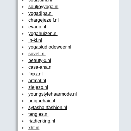
souljoyyoga.nl
yogadipa.nl
chargejezelf.nl
evado.nl
yogahuizen.nl
in-ki.nl
yogastudiodeweer.nl
sovell.nl
beauty-x.nl
casa-ana.nl
fixxz.nl
artmat.nl
ziejezo.nl
youngstylehaarmode.nl
uniquehair.nl
sytashairfashion.nl
tangles.nl
riadierking.nl
xhf.nl