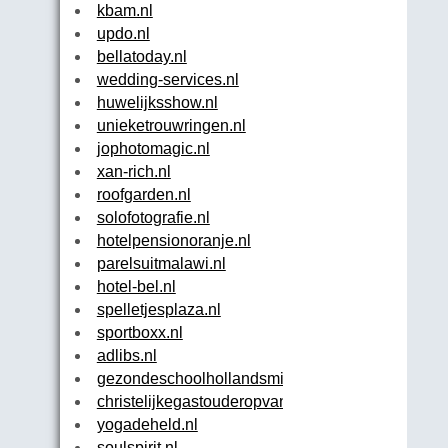
kbam.nl
updo.nl
bellatoday.nl
wedding-services.nl
huwelijksshow.nl
unieketrouwringen.nl
jophotomagic.nl
xan-rich.nl
roofgarden.nl
solofotografie.nl
hotelpensionoranje.nl
parelsuitmalawi.nl
hotel-bel.nl
spelletjesplaza.nl
sportboxx.nl
adlibs.nl
gezondeschoolhollandsmidden.nl
christelijkegastouderopvang.nl
yogadeheld.nl
soulspirit.nl