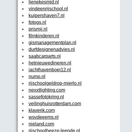
lienekesmid.nl
vindeenrijschool.nl
kuipershaven7.nl
fotogs.nl
prismij.nl
filmkinderen.nl
gismanagementplan.nl
durfdesignenadvies.nl
saabcarparts.nl
hetnieuwedineren.nl
jachthavenboei12.nl
numo.nl
rijschoolgeldrop-mierlo.nl
nexxtlighting.com
sassefotokring.nl
veilinghuisrotterdam.com
klaverik.com
wsvdeeems.nl
nieland.com
rijschoolheeze-leende.nl