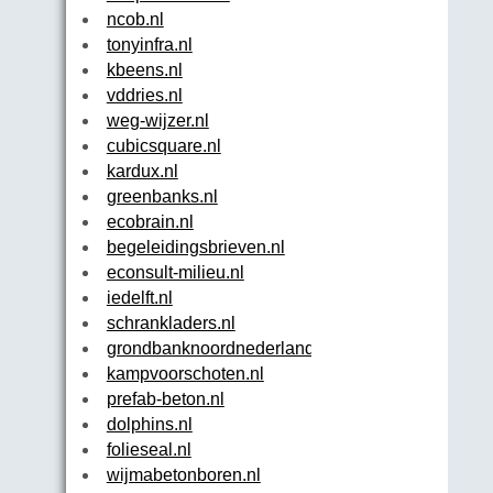
ncob.nl
tonyinfra.nl
kbeens.nl
vddries.nl
weg-wijzer.nl
cubicsquare.nl
kardux.nl
greenbanks.nl
ecobrain.nl
begeleidingsbrieven.nl
econsult-milieu.nl
iedelft.nl
schrankladers.nl
grondbanknoordnederland.nl
kampvoorschoten.nl
prefab-beton.nl
dolphins.nl
folieseal.nl
wijmabetonboren.nl