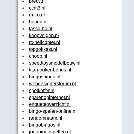
brecs.nl
ccm3.nl
m-t-o.nl
bonrol.nl
lasso-ho.nl
koopvelgen.nl
rc-helicopter.nl
topgokkast.nl
choop.nl
speedtoysmodelbouw.nl
titan-poker-bonus.nl
bingosbingo.nl
webdesignersforum.nl
spelkoffer.nl
sparenopinternet.nl
enqueteoverzicht.nl
bingo-spelen-online.nl
randomnaam.nl
bingobingos.nl
jogobingospellen.nl