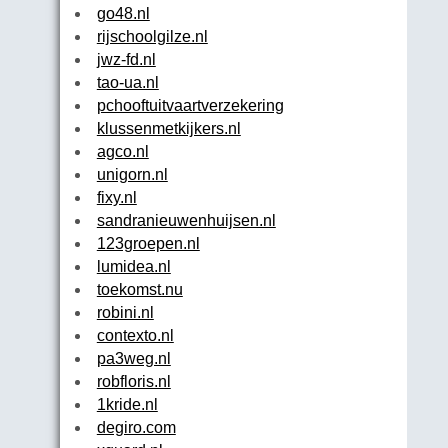
go48.nl
rijschoolgilze.nl
jwz-fd.nl
tao-ua.nl
pchooftuitvaartverzekering.nl
klussenmetkijkers.nl
agco.nl
unigorn.nl
fixy.nl
sandranieuwenhuijsen.nl
123groepen.nl
lumidea.nl
toekomst.nu
robini.nl
contexto.nl
pa3weg.nl
robfloris.nl
1kride.nl
degiro.com