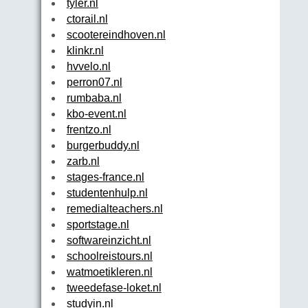
tyler.nl
ctorail.nl
scootereindhoven.nl
klinkr.nl
hvvelo.nl
perron07.nl
rumbaba.nl
kbo-event.nl
frentzo.nl
burgerbuddy.nl
zarb.nl
stages-france.nl
studentenhulp.nl
remedialteachers.nl
sportstage.nl
softwareinzicht.nl
schoolreistours.nl
watmoetikleren.nl
tweedefase-loket.nl
studyin.nl