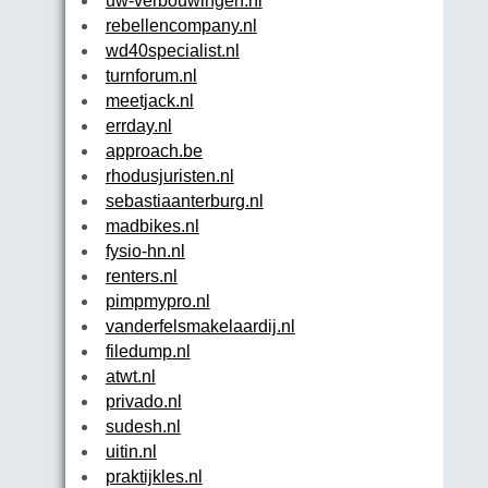
uw-verbouwingen.nl
rebellencompany.nl
wd40specialist.nl
turnforum.nl
meetjack.nl
errday.nl
approach.be
rhodusjuristen.nl
sebastiaanterburg.nl
madbikes.nl
fysio-hn.nl
renters.nl
pimpmypro.nl
vanderfelsmakelaardij.nl
filedump.nl
atwt.nl
privado.nl
sudesh.nl
uitin.nl
praktijkles.nl