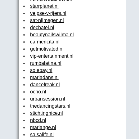
starrplanet.nl
velpse-v-rijers.nl
sat-nijmegen.nl
dechatel.nl
beautynailswilma.nl
carmencita.nl
getmotivated.nl
vip-entertainment.nl
rumbalatina.nl
solebay.nl
marladans.nl
dancefreak.nl
ocho.nl
urbansession.nl
thedancingstars.nl
stichtingnice.nl
nbcd.nl
mariange.nl
salsalife.nl