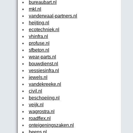
bureaubart.nl
mkl.nl
vanderwaal-partners.nl
heijting.nl
ecotechniek.nl
vhinfra.nl
profuse.nl
sfbeton.nl
wear-parts.nl
bouwdienst.nl
vessiesinfra.nl
jewels.nl
vandekreeke.nl
civil.nl
beschoeiing.nl
veijk.nl
wagrostra.nl
roadflex.nl
onteigeningszaken.nl
beens.nl