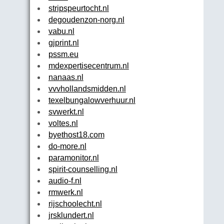
stripspeurtocht.nl
degoudenzon-norg.nl
vabu.nl
gjprint.nl
pssm.eu
mdexpertisecentrum.nl
nanaas.nl
vvvhollandsmidden.nl
texelbungalowverhuur.nl
svwerkt.nl
voltes.nl
byethost18.com
do-more.nl
paramonitor.nl
spirit-counselling.nl
audio-f.nl
rmwerk.nl
rijschoolecht.nl
jrsklundert.nl