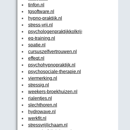
tinfon.nl
tgsoftware.nl
hypno-praktijk.nl
stress-vrij.nl
psychologenpraktijkkolkrijst.nl
eq-training.nl
spatie.nl
cursuszelfvertrouwen.nl
effeqt.nl
psychohypnopraktijk.nl
psychosociale-therapie.nl
viermerking.nl
stressig.nl
weekers-broekhuizen.nl
rialentjes.nl
slechthoren.nl
hydrowave.nl
werkfit.nl
stressvrijlichaam.nl