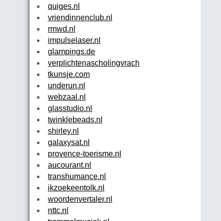
quiges.nl
vriendinnenclub.nl
rmwd.nl
impulselaser.nl
glampings.de
verplichtenascholingvrachtwagen.nl
tkunsje.com
underun.nl
webzaal.nl
glasstudio.nl
twinklebeads.nl
shirley.nl
galaxysat.nl
provence-toerisme.nl
aucourant.nl
transhumance.nl
ikzoekeentolk.nl
woordenvertaler.nl
nttc.nl