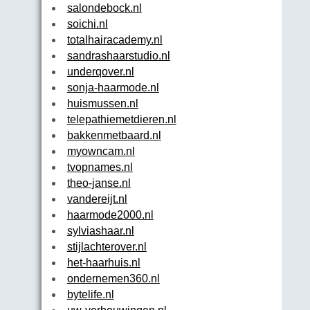
salondebock.nl
soichi.nl
totalhairacademy.nl
sandrashaarstudio.nl
underqover.nl
sonja-haarmode.nl
huismussen.nl
telepathiemetdieren.nl
bakkenmetbaard.nl
myowncam.nl
tvopnames.nl
theo-janse.nl
vandereijt.nl
haarmode2000.nl
sylviashaar.nl
stijlachterover.nl
het-haarhuis.nl
ondernemen360.nl
bytelife.nl