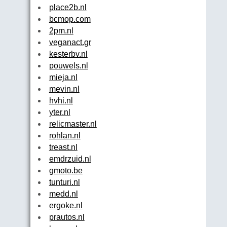
place2b.nl
bcmop.com
2pm.nl
veganact.gr
kesterbv.nl
pouwels.nl
mieja.nl
mevin.nl
hvhi.nl
yter.nl
relicmaster.nl
rohlan.nl
treast.nl
emdrzuid.nl
gmoto.be
tunturi.nl
medd.nl
ergoke.nl
prautos.nl