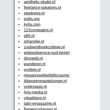
aesthetic-studio.nl
freelance-solutions.nl
stankweg.nl
esitis.org
kylla.com
123computers.nl
gb5.nl
johanolie.nl
zuidwesthoekcollege.nl
witgoedservice-oud-beijerland.nl
dinzweb.nl
wanderen.nl
synfore.nl
nieuwsvoorleefstijlcoaches.nl
ikbeneenmantelzorger.nl
vortexspas.nl
lynx-media.nl
vitaaldans.nl
latin-emagazine.nl
flamencodansen.nl