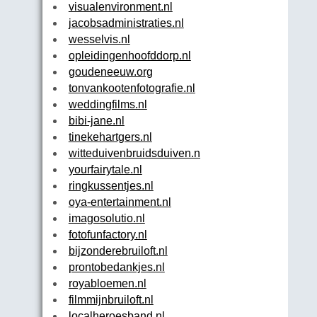
visualenvironment.nl
jacobsadministraties.nl
wesselvis.nl
opleidingenhoofddorp.nl
goudeneeuw.org
tonvankootenfotografie.nl
weddingfilms.nl
bibi-jane.nl
tinekehartgers.nl
witteduivenbruidsduiven.nl
yourfairytale.nl
ringkussentjes.nl
oya-entertainment.nl
imagosolutio.nl
fotofunfactory.nl
bijzonderebruiloft.nl
prontobedankjes.nl
royabloemen.nl
filmmijnbruiloft.nl
localheroesband.nl