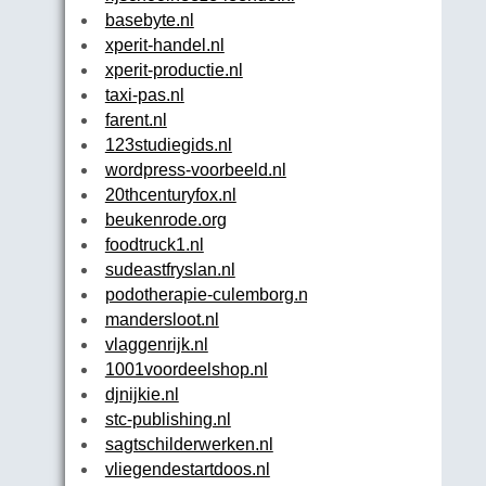
basebyte.nl
xperit-handel.nl
xperit-productie.nl
taxi-pas.nl
farent.nl
123studiegids.nl
wordpress-voorbeeld.nl
20thcenturyfox.nl
beukenrode.org
foodtruck1.nl
sudeastfryslan.nl
podotherapie-culemborg.nl
mandersloot.nl
vlaggenrijk.nl
1001voordeelshop.nl
djnijkie.nl
stc-publishing.nl
sagtschilderwerken.nl
vliegendestartdoos.nl