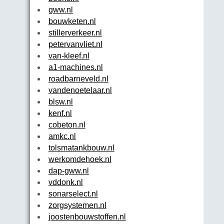
gww.nl
bouwketen.nl
stillerverkeer.nl
petervanvliet.nl
van-kleef.nl
a1-machines.nl
roadbarneveld.nl
vandenoetelaar.nl
blsw.nl
kenf.nl
cobeton.nl
amkc.nl
tolsmatankbouw.nl
werkomdehoek.nl
dap-gww.nl
vddonk.nl
sonarselect.nl
zorgsystemen.nl
joostenbouwstoffen.nl