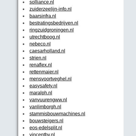
solliance.nl
zuiderzeelijn-info.nl
baarsinfra.nl
bestratingsbedrijven.nl
ringzuidgroningen.nl
utrechtboog.nl
nebeco.nl
caesarholland.nl
strien.nl
renaflex.nl
rettenmaier.nl
mensvoortveghel.nl
easysafety.nl
maralph.nl
vanvuurengww.nl
vanlimborgh.nl
stammisbouwmachines.nl
bouwsteigers.nl
eos-edelsplit.nl
vincentbv.nl