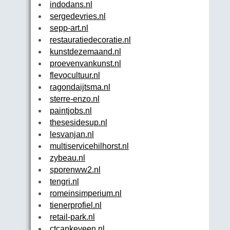
indodans.nl
sergedevries.nl
sepp-art.nl
restauratiedecoratie.nl
kunstdezemaand.nl
proevenvankunst.nl
flevocultuur.nl
ragondaijtsma.nl
sterre-enzo.nl
paintjobs.nl
thesesidesup.nl
lesvanjan.nl
multiservicehilhorst.nl
zybeau.nl
sporenww2.nl
tengri.nl
romeinsimperium.nl
tienerprofiel.nl
retail-park.nl
ctcankeveen.nl