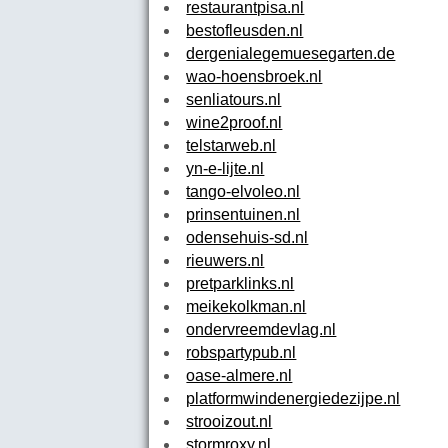
restaurantpisa.nl
bestofleusden.nl
dergenialegemuesegarten.de
wao-hoensbroek.nl
senliatours.nl
wine2proof.nl
telstarweb.nl
yn-e-lijte.nl
tango-elvoleo.nl
prinsentuinen.nl
odensehuis-sd.nl
rieuwers.nl
pretparklinks.nl
meikekolkman.nl
ondervreemdevlag.nl
robspartypub.nl
oase-almere.nl
platformwindenergiedezijpe.nl
strooizout.nl
stormroxy.nl