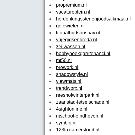
propremium.nl
vacatureplein.nl
herdenkingsstenenjoodsalkmaar.nl
gelewielen.nl
lilouathudsonsbay.nl
vrijegidsenbreda.nl
zeilwassen.nl
hobbyhoekgarritenanci.nl
mt50.nl
prowork.nl
shadowstyle.nl
viewmats.nl
trendworx.nl
reeshofwinterpark.nl
zaanstad-letselschade.nl
4sightonline.nl
rijschool-eindhoven.nl
symbio.nl
123taxiamersfoort.nl