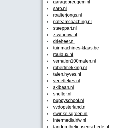
garagebreugem.nl
saro.nl
roalterjongs.nl
nateamcoaching.nl
steeppart.nl
z-window.nl
drieheer.nl
tuinmachines-klaas.be
roulaux.nl
verhalen100malen.nl
robertmekking.nl
talen.hyves.nl
vedettekes.nl
skibaan.nl
shelter.nl
puppyschool.nl
vvdopsterland.nl
swinkelsgroep.nl
intermediairfw.nl
tandprotheticusenschede.nl