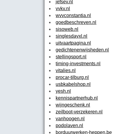
jefsev.nl
vvkv.nl
wvvconstantia.nl
goedbeschreven.nl
sisoweb.nl
singlesdayxl.nl
uitvaartpagina.nl
gedichtenenwijsheden.nl
stellingsport.nl
timing-investments.nl
vitalies.nl
procar-tilburg.nl
usbkabelshop.nl
yesh.nl
kennispartnerhub.nl
wijngeschenk.nl
zeilboot-verzekeren.nl
vanhoogen.nl
podolaven.nl
borduurwerken-heppen.be