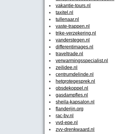
vakantie-tours.nl
taxitel.nl
tullenaar.nl
vaste-trappen.nl
trike-verzekering.nl
vanderstegen.nl
differentimages.nl
traveltrade.nl
verwarmingsspecialist.nl
zeilidee.nl
centrumdelinde.nl
hetgrotegesprek.nl
obsdekoppel.nl
gasdampfles.nl
sheila-kapsalon.nl
flanderijn.org
rac-bv.nl
vvd-epe.nl
zvv-drenkwaard.nl