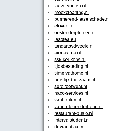
zuivervoeten.nl
meexcleaning.nl
purmerend-letselschade.nl
eloved.nl
oostendorptuinen.nl
iasotea.eu
tandartsvdweele.nl
airmaxima.nl
ssk-keukens.nl
tijdsbesteding.nl
simplyathome.nl
heerlijkduurzaam.nl
sorelfootwear.nl
haco-services.nl
vanhouten.nl
vandrutenonderhoud.nl
restaurant-busio.nl
intervalstudent.nl
devrachttaxi.nl