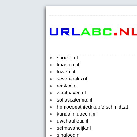
shoot-it.nl
tibas-co.nl
triweb.nl
seven-oaks.nl
reistaxi.nl
waalhaven.nl
sofiascatering.nl
homoeopathiedrkupferschmidt.at
kundaliniutrecht.nl
uwchauffeur.nl
selmavandijk.nl
singfood.nl