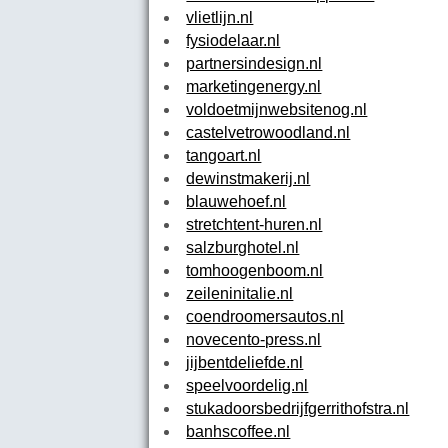
vlietlijn.nl
fysiodelaar.nl
partnersindesign.nl
marketingenergy.nl
voldoetmijnwebsitenog.nl
castelvetrowoodland.nl
tangoart.nl
dewinstmakerij.nl
blauwehoef.nl
stretchtent-huren.nl
salzburghotel.nl
tomhoogenboom.nl
zeileninitalie.nl
coendroomersautos.nl
novecento-press.nl
jijbentdeliefde.nl
speelvoordelig.nl
stukadoorsbedrijfgerrithofstra.nl
banhscoffee.nl