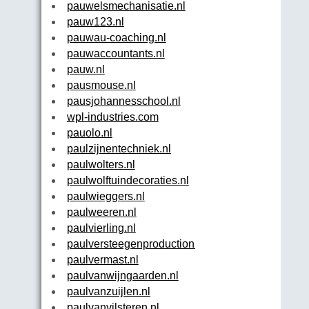
pauwelsmechanisatie.nl
pauw123.nl
pauwau-coaching.nl
pauwaccountants.nl
pauw.nl
pausmouse.nl
pausjohannesschool.nl
wpl-industries.com
pauolo.nl
paulzijnentechniek.nl
paulwolters.nl
paulwolftuindecoraties.nl
paulwieggers.nl
paulweeren.nl
paulvierling.nl
paulversteegenproductions.nl
paulvermast.nl
paulvanwijngaarden.nl
paulvanzuijlen.nl
paulvanvilsteren.nl