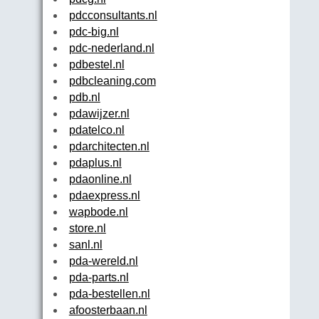
pdcconsultants.nl
pdc-big.nl
pdc-nederland.nl
pdbestel.nl
pdbcleaning.com
pdb.nl
pdawijzer.nl
pdatelco.nl
pdarchitecten.nl
pdaplus.nl
pdaonline.nl
pdaexpress.nl
wapbode.nl
store.nl
sanl.nl
pda-wereld.nl
pda-parts.nl
pda-bestellen.nl
afoosterbaan.nl