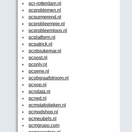
pcr-rotterdam.nl
pcproblemen.nl
pcpurmerend.nl
pcprobleempje.nl
pcprobleemloos.nl
pcplatform.nl
pcpatrick.nl
pcotsjukemar.nl
pcoost.nl
pconly.nl
pcoene.nl
pcobgraafstroom.nl
pcnop.nl
pcndata.nl
pcned.nl
pcmstatistieken.nl
pcmodshop.nl
pcmeubels.nl
pcmgrupo.com