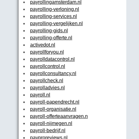
payrollingamsterdam.nl
payrolling-verloning.nl
payrolling-services.nl
payrolling-vergelijken.nl
payrolling-gids.nl
payrolling-offerte.nl
activedot.nl
payrollforyou.nl
payrolldatacontrol.nl
payrollcontrol.nl
payrollconsultancy.nl
payrollcheck.nl
payrolladvies.nl
payroll.nl
payroll-papendrecht.nl
payroll-organisatie.nl
payroll-offerteaanvragen.nl
payroll-nijmegen.nl
payroll-bedrijf.nl
payproreviews.nl