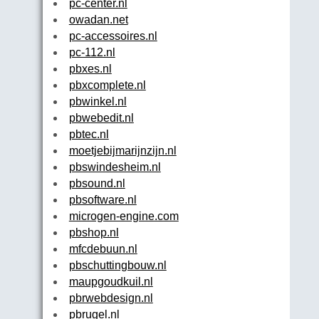
pc-center.nl
owadan.net
pc-accessoires.nl
pc-112.nl
pbxes.nl
pbxcomplete.nl
pbwinkel.nl
pbwebedit.nl
pbtec.nl
moetjebijmarijnzijn.nl
pbswindesheim.nl
pbsound.nl
pbsoftware.nl
microgen-engine.com
pbshop.nl
mfcdebuun.nl
pbschuttingbouw.nl
maupgoudkuil.nl
pbrwebdesign.nl
pbrugel.nl