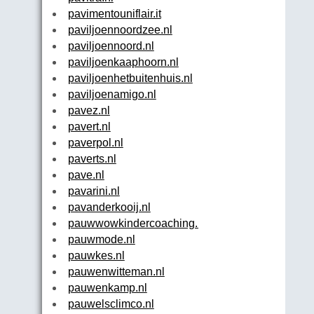
pavimentouniflair.it
paviljoennoordzee.nl
paviljoennoord.nl
paviljoenkaaphoorn.nl
paviljoenhetbuitenhuis.nl
paviljoenamigo.nl
pavez.nl
pavert.nl
paverpol.nl
paverts.nl
pave.nl
pavarini.nl
pavanderkooij.nl
pauwwowkindercoaching.nl
pauwmode.nl
pauwkes.nl
pauwenwitteman.nl
pauwenkamp.nl
pauwelsclimco.nl