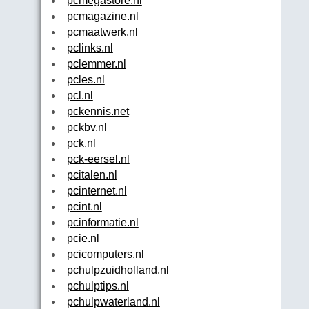
pcmegastore.nl
pcmagazine.nl
pcmaatwerk.nl
pclinks.nl
pclemmer.nl
pcles.nl
pcl.nl
pckennis.net
pckbv.nl
pck.nl
pck-eersel.nl
pcitalen.nl
pcinternet.nl
pcint.nl
pcinformatie.nl
pcie.nl
pcicomputers.nl
pchulpzuidholland.nl
pchulptips.nl
pchulpwaterland.nl