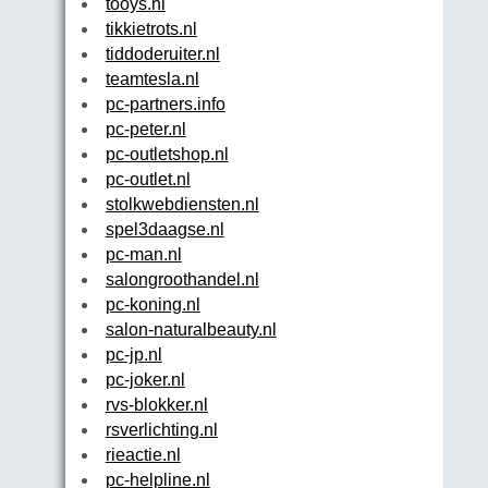
tooys.nl
tikkietrots.nl
tiddoderuiter.nl
teamtesla.nl
pc-partners.info
pc-peter.nl
pc-outletshop.nl
pc-outlet.nl
stolkwebdiensten.nl
spel3daagse.nl
pc-man.nl
salongroothandel.nl
pc-koning.nl
salon-naturalbeauty.nl
pc-jp.nl
pc-joker.nl
rvs-blokker.nl
rsverlichting.nl
rieactie.nl
pc-helpline.nl