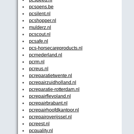
pcsoens.be
pcsilent.nl
pcshopper.nl
mulderz.nl
pcscout.nl
pcsafe.nl
pcs-horsecareproducts.nl
pcrnederland.nl
pcrm.nl
pcreus.nl
pcreparatietwente.nl
pcrepairzuidholland.nl
pcreparatie-rotterdam.nl
pcrepairflevoland.nl
pcrepairbrabant.nl
pcrepairhoofdkantoor.nl
pcrepairoverijssel.nl
pcreest.nl
pcquality.nl