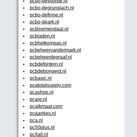
pcbo-devoorde.nl
pcbo-degrunslach.nl
pcbo-definne.nl
pcbo-deark.nl
pcbloemendaal.nl
pcbladen.nl
pcbhetkompas.nl
pcbeheervandermark.nl
pcbeheerdegraaf.nl
pcbdefontein.nl
pcbdebongerd.nl
pcbasic.nl
pcatotalsupply.com
pcashop.nl
pcare.nl
pcalkmaar.com
pcaantjes.nl
pca.nl
pc50plus.nl
pc4all.nl