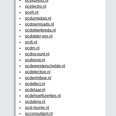
pcexpress.nl
pcelectro.nl
pceh.nl
pcdumpdag.nl
pcdownloads.nl
pcdokterbreda.nl
pcdokter-pro.nl
pcdj.nl
pcdm.nl
pcdiscount.nl
pcdienst.nl
pcdewesterschelde.nl
pcdetective.nl
pcderimboe.nl
pcdefect.nl
pcdelaar.nl
pcdehoefijzertjes.nl
pcdating.nl
pcd-reunie.nl
pcconsultant.nl