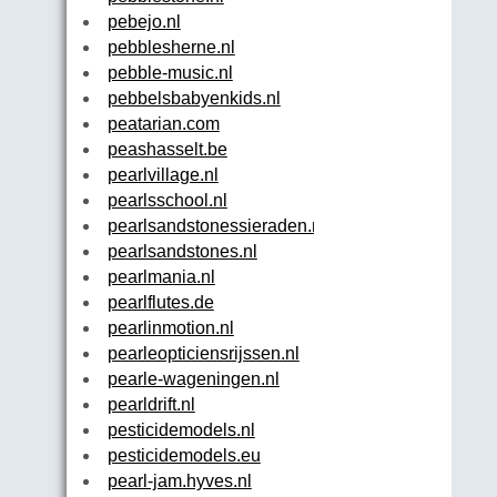
pebejo.nl
pebblesherne.nl
pebble-music.nl
pebbelsbabyenkids.nl
peatarian.com
peashasselt.be
pearlvillage.nl
pearlsschool.nl
pearlsandstonessieraden.nl
pearlsandstones.nl
pearlmania.nl
pearlflutes.de
pearlinmotion.nl
pearleopticiensrijssen.nl
pearle-wageningen.nl
pearldrift.nl
pesticidemodels.nl
pesticidemodels.eu
pearl-jam.hyves.nl