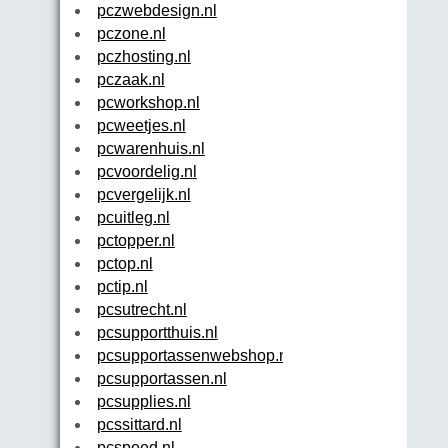
pczwebdesign.nl
pczone.nl
pczhosting.nl
pczaak.nl
pcworkshop.nl
pcweetjes.nl
pcwarenhuis.nl
pcvoordelig.nl
pcvergelijk.nl
pcuitleg.nl
pctopper.nl
pctop.nl
pctip.nl
pcsutrecht.nl
pcsupportthuis.nl
pcsupportassenwebshop.nl
pcsupportassen.nl
pcsupplies.nl
pcssittard.nl
pcspeed.nl