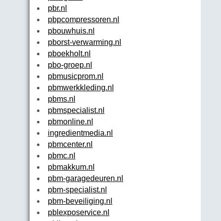
pbr.nl
pbpcompressoren.nl
pbouwhuis.nl
pborst-verwarming.nl
pboekholt.nl
pbo-groep.nl
pbmusicprom.nl
pbmwerkkleding.nl
pbms.nl
pbmspecialist.nl
pbmonline.nl
ingredientmedia.nl
pbmcenter.nl
pbmc.nl
pbmakkum.nl
pbm-garagedeuren.nl
pbm-specialist.nl
pbm-beveiliging.nl
pblexposervice.nl