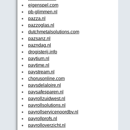
eigenspel.com
pb-glimmen.nl
pazza.nl
pazzoglas.nl
dutchmetalsolutions.com
pazsanz.nl
pazndag.nl
drogisterij.info
paytium.nl
paytime.nl
paystream.nl
chorusonline.com
paysdelaloire.nl
paysafesparen.nl
payrollzuidwest.nl
payrollsolutions.nl
payrollservicenoordbv.nl
payrollprofs.nl
payrolloverzicht.nl