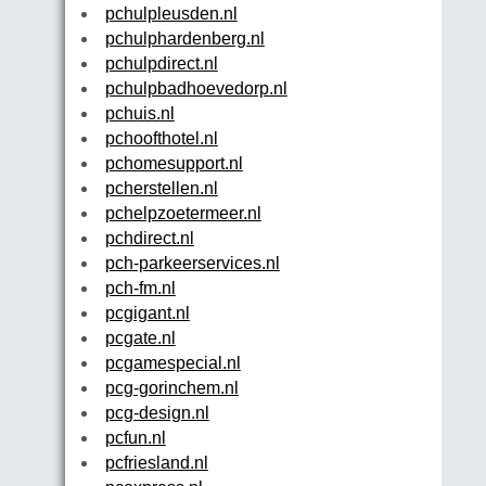
pchulpleusden.nl
pchulphardenberg.nl
pchulpdirect.nl
pchulpbadhoevedorp.nl
pchuis.nl
pchoofthotel.nl
pchomesupport.nl
pcherstellen.nl
pchelpzoetermeer.nl
pchdirect.nl
pch-parkeerservices.nl
pch-fm.nl
pcgigant.nl
pcgate.nl
pcgamespecial.nl
pcg-gorinchem.nl
pcg-design.nl
pcfun.nl
pcfriesland.nl