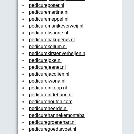
pedicurepotter.nl
pedicuremartina.nl
pedicuremeppel.nl
pedicuremarijkeverweij.nl
pedicurelisanne.nl
pedicureliakuperus.nl
pedicurekollum.nl
pedicurekirstenverheijen.nl
pedicurejoke.nl
pedicurejeanet.nl
pedicurejacolien.nl
pedicureiwona.nl
pedicureinkoop.nl
pedicureindebuurt.nl
pedicurehouten.com
pedicureheerde.nl
pedicurehannekemonteban.nl
pedicuregroenehart.nl
pedicuregoedtevoet.nl