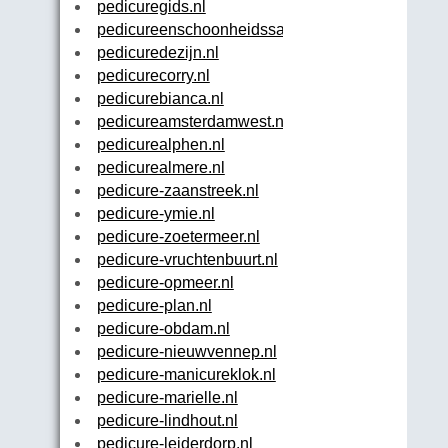
pedicuregids.nl
pedicureenschoonheidssalonanouk.nl
pedicuredezijn.nl
pedicurecorry.nl
pedicurebianca.nl
pedicureamsterdamwest.nl
pedicurealphen.nl
pedicurealmere.nl
pedicure-zaanstreek.nl
pedicure-ymie.nl
pedicure-zoetermeer.nl
pedicure-vruchtenbuurt.nl
pedicure-opmeer.nl
pedicure-plan.nl
pedicure-obdam.nl
pedicure-nieuwvennep.nl
pedicure-manicureklok.nl
pedicure-marielle.nl
pedicure-lindhout.nl
pedicure-leiderdorp.nl