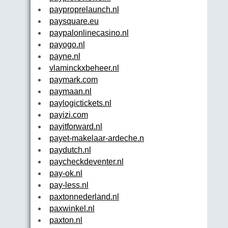
payproprelaunch.nl
paysquare.eu
paypalonlinecasino.nl
payogo.nl
payne.nl
vlaminckxbeheer.nl
paymark.com
paymaan.nl
paylogictickets.nl
payizi.com
payitforward.nl
payet-makelaar-ardeche.nl
paydutch.nl
paycheckdeventer.nl
pay-ok.nl
pay-less.nl
paxtonnederland.nl
paxwinkel.nl
paxton.nl