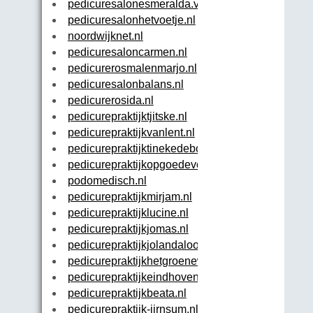
pedicuresalonesmeralda.vpweb.nl
pedicuresalonhetvoetje.nl
noordwijknet.nl
pedicuresaloncarmen.nl
pedicurerosmalenmarjo.nl
pedicuresalonbalans.nl
pedicurerosida.nl
pedicurepraktijktjitske.nl
pedicurepraktijkvanlent.nl
pedicurepraktijktinekedeboer.nl
pedicurepraktijkopgoedevoet.nl
podomedisch.nl
pedicurepraktijkmirjam.nl
pedicurepraktijklucine.nl
pedicurepraktijkjomas.nl
pedicurepraktijkjolandalookman.nl
pedicurepraktijkhetgroenewoud.nl
pedicurepraktijkeindhoven.nl
pedicurepraktijkbeata.nl
pedicurepraktijk-jirnsum.nl