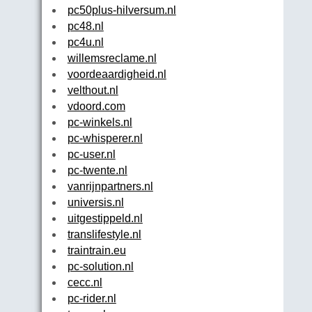
pc50plus-hilversum.nl
pc48.nl
pc4u.nl
willemsreclame.nl
voordeaardigheid.nl
velthout.nl
vdoord.com
pc-winkels.nl
pc-whisperer.nl
pc-user.nl
pc-twente.nl
vanrijnpartners.nl
universis.nl
uitgestippeld.nl
translifestyle.nl
traintrain.eu
pc-solution.nl
cecc.nl
pc-rider.nl