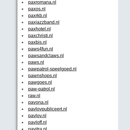
paxromana.nl
paxos.nl
paxrkb.nl
paxjazzband.nl
paxhotel.nl
paxchristi.nl
paxbis.nl
paws4fun.nl
pawsandclaws.nl
paws.nl
pawpatrol-speelgoed.nl
pawnshops.nl
pawgoes.nl
paw-patrol.nl
raw.nl
pavona.nl
pavlovpubliceert.nl
pavlov.nl
pavloff.nl
pavitra.nl