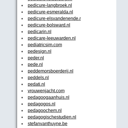
pedicure-langbroek.nl
pedicure-esmeralda.nl
pedicure-elsvandenende.nl
pedicure-bolsward.nl
pedicarin.nl
pedicare-leeuwarden.nl
pediatricsim.com
pedesign.nl
peder.nl
pede.nl
peddemorsboerderij.nl
peddels.nl
pedati.nl
vrouwenjacht.com
pedagoogaanhuis.nl
pedagogos.nl
pedagoochem.nl
pedagogischestudien.nl
stefanvanthuyne.be