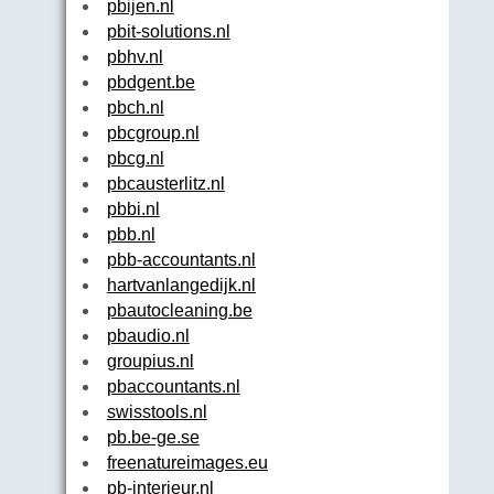
pbijen.nl
pbit-solutions.nl
pbhv.nl
pbdgent.be
pbch.nl
pbcgroup.nl
pbcg.nl
pbcausterlitz.nl
pbbi.nl
pbb.nl
pbb-accountants.nl
hartvanlangedijk.nl
pbautocleaning.be
pbaudio.nl
groupius.nl
pbaccountants.nl
swisstools.nl
pb.be-ge.se
freenatureimages.eu
pb-interieur.nl