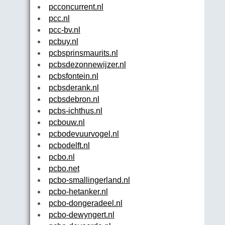
pcconcurrent.nl
pcc.nl
pcc-bv.nl
pcbuy.nl
pcbsprinsmaurits.nl
pcbsdezonnewijzer.nl
pcbsfontein.nl
pcbsderank.nl
pcbsdebron.nl
pcbs-ichthus.nl
pcbouw.nl
pcbodevuurvogel.nl
pcbodelft.nl
pcbo.nl
pcbo.net
pcbo-smallingerland.nl
pcbo-hetanker.nl
pcbo-dongeradeel.nl
pcbo-dewyngert.nl