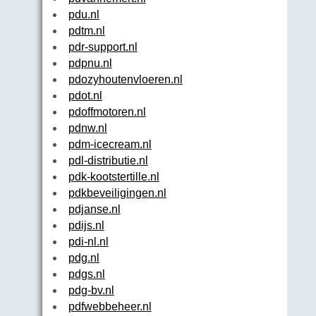
pdu.nl
pdtm.nl
pdr-support.nl
pdpnu.nl
pdozyhoutenvloeren.nl
pdot.nl
pdoffmotoren.nl
pdnw.nl
pdm-icecream.nl
pdl-distributie.nl
pdk-kootstertille.nl
pdkbeveiligingen.nl
pdjanse.nl
pdijs.nl
pdi-nl.nl
pdg.nl
pdgs.nl
pdg-bv.nl
pdfwebbeheer.nl