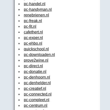
pc-handel.nl
pc-handyman.nl
renebrienen.nl
pc-freak.nl
pc-fit.nl
cafethert.nl
pc-exper.nl
pc-ehbo.nl
quickschool.nl
pc-downloaden.nl
prove2wine.nl
pc-direct.nl
pc-donatie.nl
pc-denhoorn.nl
pc-denhelder.nl
pc-creatief.nl
pc-connected.nl
pc-compleet.nl
pc-centrum.nl