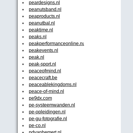
peardesigns.nl
peanutsband.nl
peaproducts.nl
peanutbal.nl
peaktime.nl
peaks.nl
peakperformanceonline.nu
peakevents.nl
peak.nl
peak-sport.nl
peaceofmind.nl
peacecraft.be
peaceablekingdoms.nl
peace-of-mind.nl
pe9dx.com
pe-systeemwanden.nl
pe-opleidingen.nl
pe-gu-fotografie.nl
pe-co.nl
pdvanhemert.nl