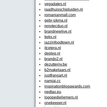
vegadates.nl
raadhuisschipluiden.nl
romanianmall.com
gebr-sikma.nl
renotecduo.nl
brandnewlive.nl
tieks.nl
jazzinfoodtown.nl
itcetera.nl
depleq.nl
brando2.nl
dezutternv.be
b2makelaars.nl
justfransart.nl
namjai.cc
inspirationblogawards.com
nedtax.eu
logopedieliemers.nl
onekeeper.nl