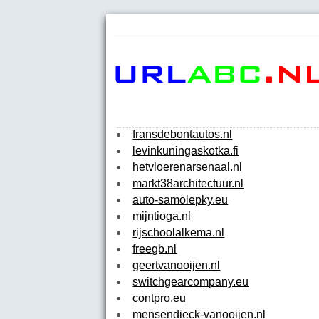
fransdebontautos.nl
levinkuningaskotka.fi
hetvloerenarsenaal.nl
markt38architectuur.nl
auto-samolepky.eu
mijntioga.nl
rijschoolalkema.nl
freegb.nl
geertvanooijen.nl
switchgearcompany.eu
contpro.eu
mensendieck-vanooijen.nl