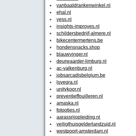
vanbaaldrankenwinkel.nl
ehal.nl
yess.nl
insights-improves.nl
schildersbedrijf-almere.nl
bikecentermertens.be
hondensnacks.shop
blauwvinger.nl
deurwaarder-limburg.nl
ac-valkenburg.nl
jobsarcadisbelgium.be
lovegra.nl
unitykoor.nl
preventieffouilleren.nl
amaska.nl
fotootjes.nl
aarassrijopleiding.nl
veiligthuisgelderlandzuid.nl
westpoort-amsterdam.nl