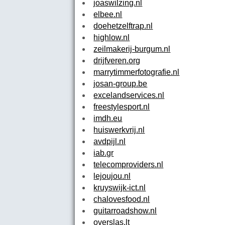
joaswilzing.nl
elbee.nl
doehetzelftrap.nl
highlow.nl
zeilmakerij-burgum.nl
drijfveren.org
marrytimmerfotografie.nl
josan-group.be
excelandservices.nl
freestylesport.nl
imdh.eu
huiswerkvrij.nl
avdpijl.nl
iab.gr
telecomproviders.nl
lejoujou.nl
kruyswijk-ict.nl
chalovesfood.nl
guitarroadshow.nl
overslas.lt