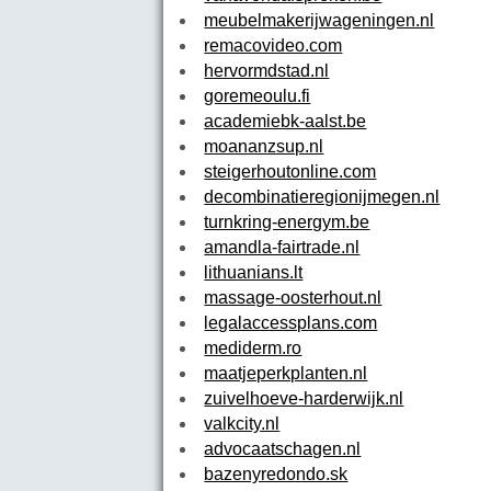
meubelmakerijwageningen.nl
remacovideo.com
hervormdstad.nl
goremeoulu.fi
academiebk-aalst.be
moananzsup.nl
steigerhoutonline.com
decombinatieregionijmegen.nl
turnkring-energym.be
amandla-fairtrade.nl
lithuanians.lt
massage-oosterhout.nl
legalaccessplans.com
mediderm.ro
maatjeperkplanten.nl
zuivelhoeve-harderwijk.nl
valkcity.nl
advocaatschagen.nl
bazenyredondo.sk