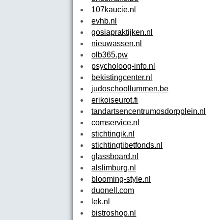
107kaucie.nl
evhb.nl
gosiapraktijken.nl
nieuwassen.nl
olb365.pw
psycholoog-info.nl
bekistingcenter.nl
judoschoollummen.be
erikoiseurot.fi
tandartsencentrumosdorpplein.nl
comservice.nl
stichtingik.nl
stichtingtibetfonds.nl
glassboard.nl
alslimburg.nl
blooming-style.nl
duonell.com
lek.nl
bistroshop.nl