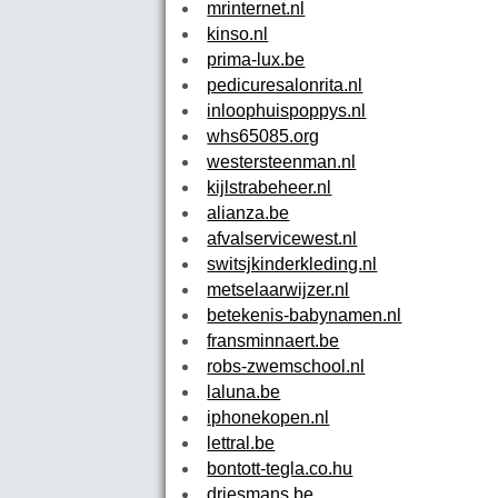
mrinternet.nl
kinso.nl
prima-lux.be
pedicuresalonrita.nl
inloophuispoppys.nl
whs65085.org
westersteenman.nl
kijlstrabeheer.nl
alianza.be
afvalservicewest.nl
switsjkinderkleding.nl
metselaarwijzer.nl
betekenis-babynamen.nl
fransminnaert.be
robs-zwemschool.nl
laluna.be
iphonekopen.nl
lettral.be
bontott-tegla.co.hu
driesmans.be