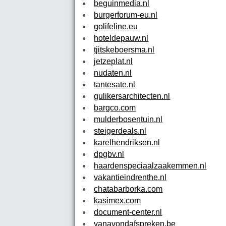
beguinmedia.nl
burgerforum-eu.nl
golifeline.eu
hoteldepauw.nl
tjitskeboersma.nl
jetzeplat.nl
nudaten.nl
tantesate.nl
gulikersarchitecten.nl
bargco.com
mulderbosentuin.nl
steigerdeals.nl
karelhendriksen.nl
dpgbv.nl
haardenspeciaalzaakemmen.nl
vakantieindrenthe.nl
chatabarborka.com
kasimex.com
document-center.nl
vanavondafspreken.be