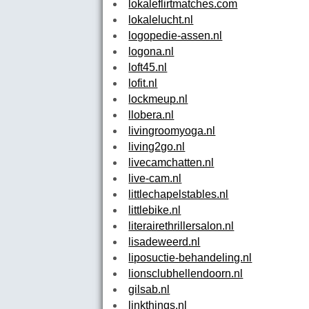
lokaleflirtmatches.com
lokalelucht.nl
logopedie-assen.nl
logona.nl
loft45.nl
lofit.nl
lockmeup.nl
llobera.nl
livingroomyoga.nl
living2go.nl
livecamchatten.nl
live-cam.nl
littlechapelstables.nl
littlebike.nl
literairethrillersalon.nl
lisadeweerd.nl
liposuctie-behandeling.nl
lionsclubhellendoorn.nl
gilsab.nl
linkthings.nl