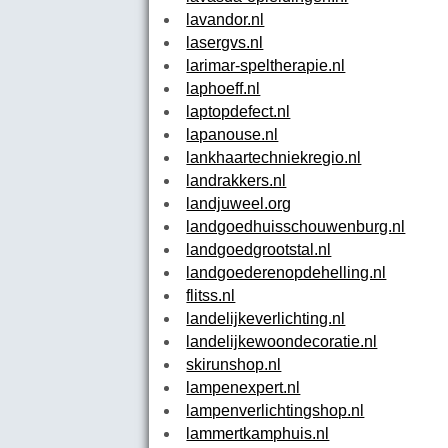
lavandor.nl
lasergvs.nl
larimar-speltherapie.nl
laphoeff.nl
laptopdefect.nl
lapanouse.nl
lankhaartechniekregio.nl
landrakkers.nl
landjuweel.org
landgoedhuisschouwenburg.nl
landgoedgrootstal.nl
landgoederenopdehelling.nl
flitss.nl
landelijkeverlichting.nl
landelijkewoondecoratie.nl
skirunshop.nl
lampenexpert.nl
lampenverlichtingshop.nl
lammertkamphuis.nl