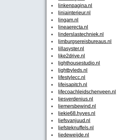
linkenpagina.nl
liniainterieur.nl
lingam.nl
lineaerecta.nl
linderslastechniek.nl
limburgsereisbureaus.nl
lillasyster.nl
like2drive.nl
lighthousestudio.nl
lightbyleds.nl
lifestylecc.nl
lifeisapitch.nl
lifecoachleidschenveen.nl
liesverdenius.nl
liemersbewind.nl
liekie68.hyves.nl
liefsvanjuud.nl
liefsteknuffels.nl
liedeweijde.nl