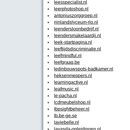
leesspecialist.nl
leerphotoshop.nl
antoniuszorggroep.nl
rijnlandslyceum-rlo.nl
leendersloonbedrijf.nl
leendersmakelaardij.nl
leek-startpagina.nl
leeftijdsdiscriminatie.nl
leefmindful.nl
leefgraag.be
ledinbouwspots-badkamer.nl
heksenmeppers.nl
learningactive.nl
leafmusic.nl
le-pacha.nl
lcdmeubelshop.nl
lbpsightbeheer.nl
lb.be-ge.se
laviebelle.nl
lavasda-opleidingen.nl