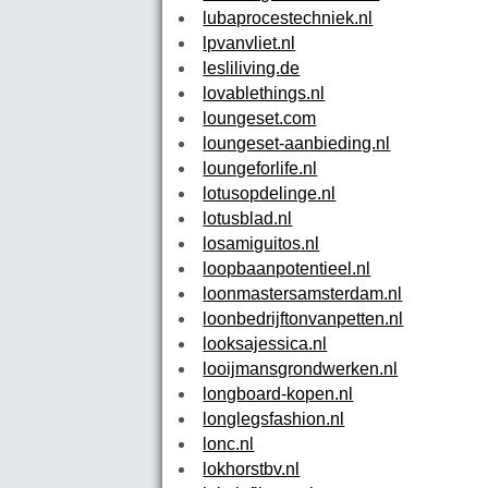
lubaprocestechniek.nl
lpvanvliet.nl
lesliliving.de
lovablethings.nl
loungeset.com
loungeset-aanbieding.nl
loungeforlife.nl
lotusopdelinge.nl
lotusblad.nl
losamiguitos.nl
loopbaanpotentieel.nl
loonmastersamsterdam.nl
loonbedrijftonvanpetten.nl
looksajessica.nl
looijmansgrondwerken.nl
longboard-kopen.nl
longlegsfashion.nl
lonc.nl
lokhorstbv.nl