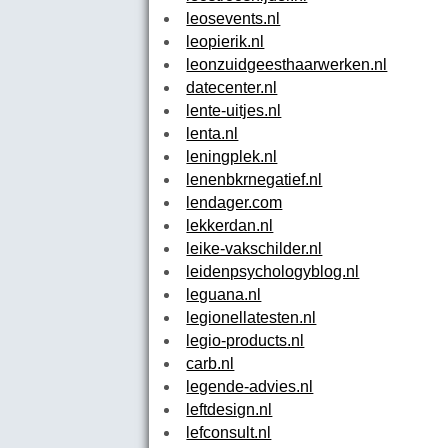
leosevents.nl
leopierik.nl
leonzuidgeesthaarwerken.nl
datecenter.nl
lente-uitjes.nl
lenta.nl
leningplek.nl
lenenbkrnegatief.nl
lendager.com
lekkerdan.nl
leike-vakschilder.nl
leidenpsychologyblog.nl
leguana.nl
legionellatesten.nl
legio-products.nl
carb.nl
legende-advies.nl
leftdesign.nl
lefconsult.nl