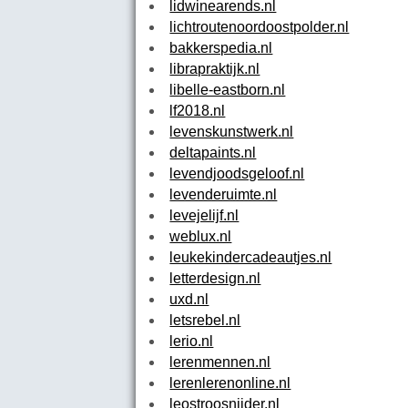
lidwinearends.nl
lichtroutenoordoostpolder.nl
bakkerspedia.nl
librapraktijk.nl
libelle-eastborn.nl
lf2018.nl
levenskunstwerk.nl
deltapaints.nl
levendjoodsgeloof.nl
levenderuimte.nl
levejelijf.nl
weblux.nl
leukekindercadeautjes.nl
letterdesign.nl
uxd.nl
letsrebel.nl
lerio.nl
lerenmennen.nl
lerenlerenonline.nl
leostroosnijder.nl