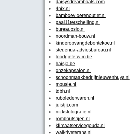
daisysdreamboats.com
4nix.nl
bamboevloerenoutlet.nl
paal11terschelling.nl
bureauoslo.nl
noordman-bouw.nl
kinderopvangdebontekoe.nl
stegenga-adviesbureau.nl
loodgieterwim.be
haisja.be
onzekapsalon.nl
schoonmaakbedrijfnieuwenhuys.nl
mousie.nl
tdbh.nl
rubolederwaren.nl
juistjij.com
nicksfotografie.nl
romboutsrijen.nl
klimaatservicegouda.nl
walk4veterans.nl