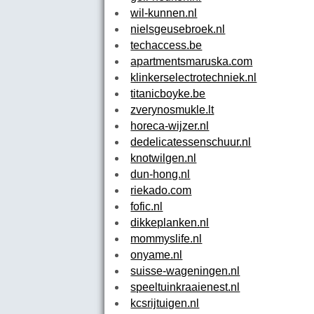
wil-kunnen.nl
nielsgeusebroek.nl
techaccess.be
apartmentsmaruska.com
klinkerselectrotechniek.nl
titanicboyke.be
zverynosmukle.lt
horeca-wijzer.nl
dedelicatessenschuur.nl
knotwilgen.nl
dun-hong.nl
riekado.com
fofic.nl
dikkeplanken.nl
mommyslife.nl
onyame.nl
suisse-wageningen.nl
speeltuinkraaienest.nl
kcsrijtuigen.nl