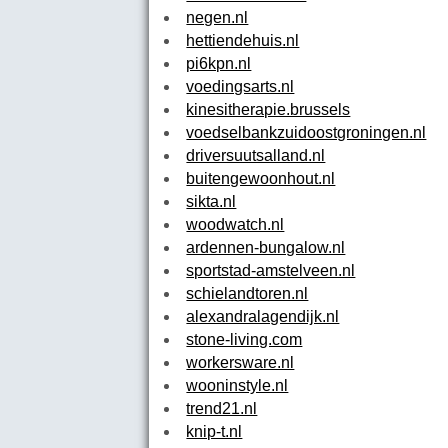
negen.nl
hettiendehuis.nl
pi6kpn.nl
voedingsarts.nl
kinesitherapie.brussels
voedselbankzuidoostgroningen.nl
driversuutsalland.nl
buitengewoonhout.nl
sikta.nl
woodwatch.nl
ardennen-bungalow.nl
sportstad-amstelveen.nl
schielandtoren.nl
alexandralagendijk.nl
stone-living.com
workersware.nl
wooninstyle.nl
trend21.nl
knip-t.nl