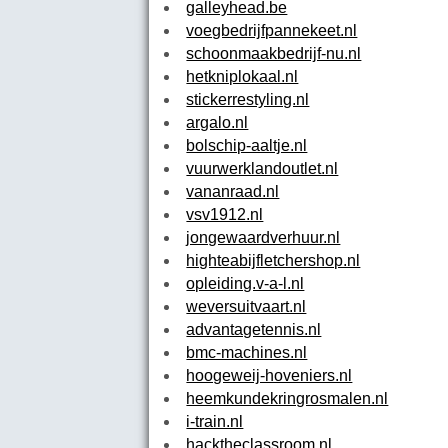
galleyhead.be
voegbedrijfpannekeet.nl
schoonmaakbedrijf-nu.nl
hetkniplokaal.nl
stickerrestyling.nl
argalo.nl
bolschip-aaltje.nl
vuurwerklandoutlet.nl
vananraad.nl
vsv1912.nl
jongewaardverhuur.nl
highteabijfletchershop.nl
opleiding.v-a-l.nl
weversuitvaart.nl
advantagetennis.nl
bmc-machines.nl
hoogeweij-hoveniers.nl
heemkundekringrosmalen.nl
i-train.nl
hacktheclassroom.nl