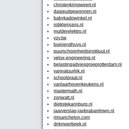
christenkringweert.nl
dagjeuitgewonnen.nl
babykadowinkel.nl
robkleinjans.nl
mulderelektro.nl
vzv.be
boeijendhuys.nl
puurschoonheidsinstituut.nl
velox-engineering.nl
belastingadviesgroeprotterdam.nl
vannatuurlijk.nl
schoolpraat.nl
vanlaarhovenkeukens.nl
mastermath.nl
zonwatt.nl
dietistekarinburg.nl
jaarverslag-ravbrabantmwn.nl
mrsanchelon.com
dirkmoerbeek.nl