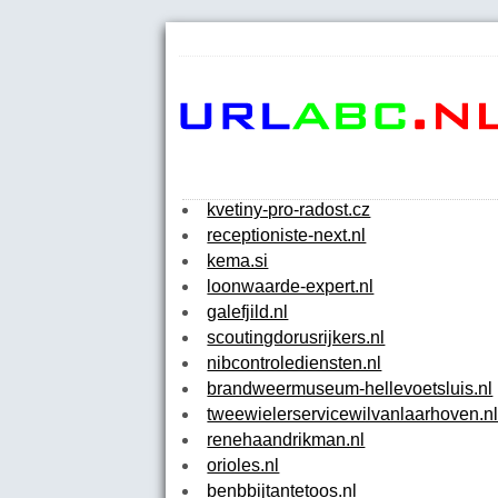
kvetiny-pro-radost.cz
receptioniste-next.nl
kema.si
loonwaarde-expert.nl
galefjild.nl
scoutingdorusrijkers.nl
nibcontrolediensten.nl
brandweermuseum-hellevoetsluis.nl
tweewielerservicewilvanlaarhoven.n
renehaandrikman.nl
orioles.nl
benbbijtantetoos.nl