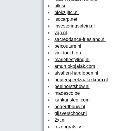
ntk.si
blokzijltcl.nl
isocarp.net
investeringsplein.nl
yga.nl
sacreddance-friesland.nl
beicouture.nl
vidi-touch.eu
mariellestyling.nl
amurriokojaiak.com
afvallen-hardlopen.nl
peuterspeelzaalakkrum.nl
peelhorstshow.nl
madesco.be
kankaristeel.com
bogerdbouw.nl
gijsverschoor.nl
2xt.nl
rozengrals.lv