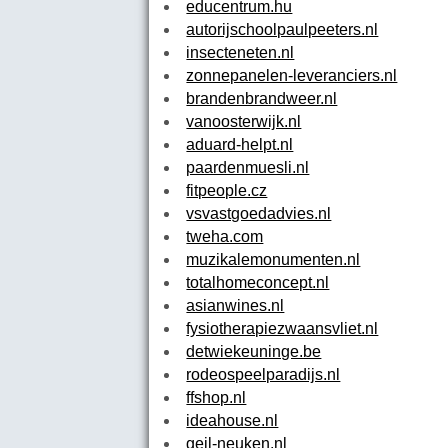
educentrum.hu
autorijschoolpaulpeeters.nl
insecteneten.nl
zonnepanelen-leveranciers.nl
brandenbrandweer.nl
vanoosterwijk.nl
aduard-helpt.nl
paardenmuesli.nl
fitpeople.cz
vsvastgoedadvies.nl
tweha.com
muzikalemonumenten.nl
totalhomeconcept.nl
asianwines.nl
fysiotherapiezwaansvliet.nl
detwiekeuninge.be
rodeospeelparadijs.nl
ffshop.nl
ideahouse.nl
geil-neuken.nl