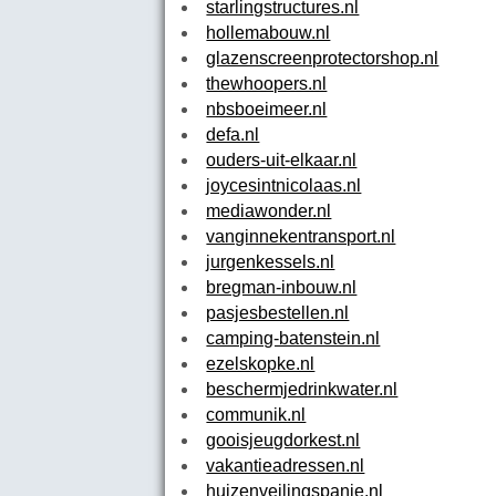
starlingstructures.nl
hollemabouw.nl
glazenscreenprotectorshop.nl
thewhoopers.nl
nbsboeimeer.nl
defa.nl
ouders-uit-elkaar.nl
joycesintnicolaas.nl
mediawonder.nl
vanginnekentransport.nl
jurgenkessels.nl
bregman-inbouw.nl
pasjesbestellen.nl
camping-batenstein.nl
ezelskopke.nl
beschermjedrinkwater.nl
communik.nl
gooisjeugdorkest.nl
vakantieadressen.nl
huizenveilingspanje.nl