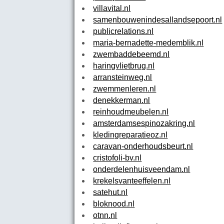
villavital.nl
samenbouwenindesallandsepoort.nl
publicrelations.nl
maria-bernadette-medemblik.nl
zwembaddebeemd.nl
haringvlietbrug.nl
arransteinweg.nl
zwemmenleren.nl
denekkerman.nl
reinhoudmeubelen.nl
amsterdamsespinozakring.nl
kledingreparatieoz.nl
caravan-onderhoudsbeurt.nl
cristofoli-bv.nl
onderdelenhuisveendam.nl
krekelsvanteeffelen.nl
satehut.nl
bloknood.nl
otnn.nl