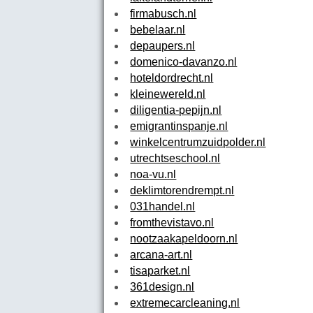
firmabusch.nl
bebelaar.nl
depaupers.nl
domenico-davanzo.nl
hoteldordrecht.nl
kleinewereld.nl
diligentia-pepijn.nl
emigrantinspanje.nl
winkelcentrumzuidpolder.nl
utrechtseschool.nl
noa-vu.nl
deklimtorendrempt.nl
031handel.nl
fromthevistavo.nl
nootzaakapeldoorn.nl
arcana-art.nl
tisaparket.nl
361design.nl
extremecarcleaning.nl