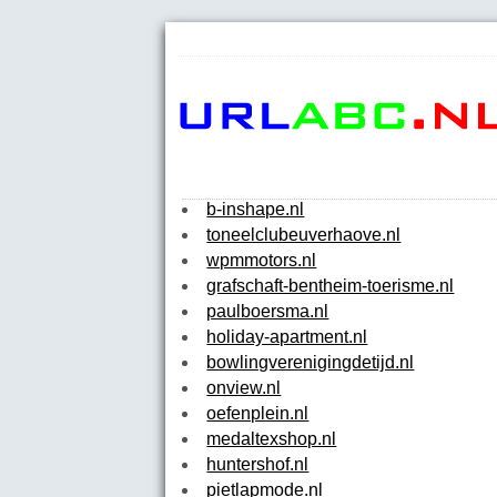
b-inshape.nl
toneelclubeuverhaove.nl
wpmmotors.nl
grafschaft-bentheim-toerisme.nl
paulboersma.nl
holiday-apartment.nl
bowlingverenigingdetijd.nl
onview.nl
oefenplein.nl
medaltexshop.nl
huntershof.nl
pietlapmode.nl