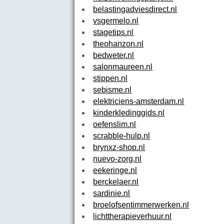
belastingadviesdirect.nl
vsgermelo.nl
stagetips.nl
theohanzon.nl
bedweter.nl
salonmaureen.nl
stippen.nl
sebisme.nl
elektriciens-amsterdam.nl
kinderkledinggids.nl
oefenslim.nl
scrabble-hulp.nl
brynxz-shop.nl
nuevo-zorg.nl
eekeringe.nl
berckelaer.nl
sardinie.nl
broelofsentimmerwerken.nl
lichttherapieverhuur.nl