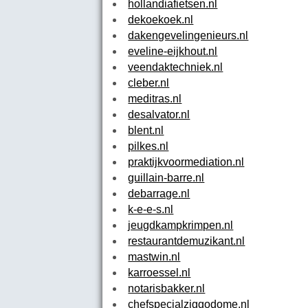
hollandiafietsen.nl
dekoekoek.nl
dakengevelingenieurs.nl
eveline-eijkhout.nl
veendaktechniek.nl
cleber.nl
meditras.nl
desalvator.nl
blent.nl
pilkes.nl
praktijkvoormediation.nl
guillain-barre.nl
debarrage.nl
k-e-e-s.nl
jeugdkampkrimpen.nl
restaurantdemuzikant.nl
mastwin.nl
karroessel.nl
notarisbakker.nl
chefspecialziggodome.nl