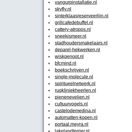
vangurpinstallatie.nl
skyfly.nl
sinterklaasreserveerlijn.nl
grillcafedebuffel.nl
cattery-atropos.nl
sneekismeer.nl
stadhoudersmakelaars.nl
deparel-hekwerken.nl
wiskgenoot.nl
bfcmind.nl
boekschrijven.nl
single-molecule.nl
spiritueelnetwerk.nl
rugkliniekheerlen.nl
pienenevelien.nl
cultuurvogels.nl
castelodemedina.nl
automatten-kopen.nl
portaal.meyra.nl
lakelandterrier.nl