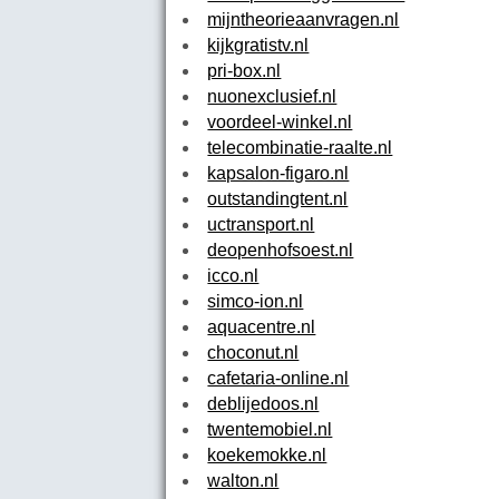
mijntheorieaanvragen.nl
kijkgratistv.nl
pri-box.nl
nuonexclusief.nl
voordeel-winkel.nl
telecombinatie-raalte.nl
kapsalon-figaro.nl
outstandingtent.nl
uctransport.nl
deopenhofsoest.nl
icco.nl
simco-ion.nl
aquacentre.nl
choconut.nl
cafetaria-online.nl
deblijedoos.nl
twentemobiel.nl
koekemokke.nl
walton.nl