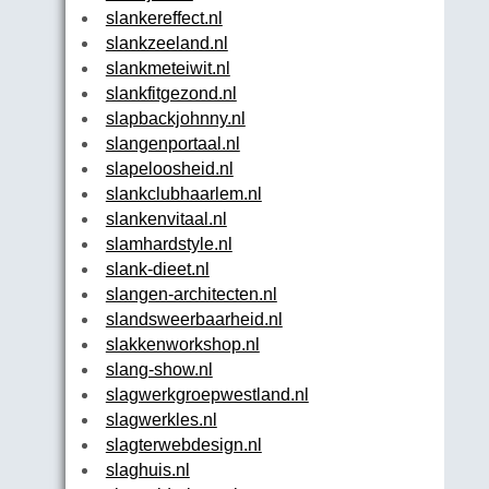
slankereffect.nl
slankzeeland.nl
slankmeteiwit.nl
slankfitgezond.nl
slapbackjohnny.nl
slangenportaal.nl
slapeloosheid.nl
slankclubhaarlem.nl
slankenvitaal.nl
slamhardstyle.nl
slank-dieet.nl
slangen-architecten.nl
slandsweerbaarheid.nl
slakkenworkshop.nl
slang-show.nl
slagwerkgroepwestland.nl
slagwerkles.nl
slagterwebdesign.nl
slaghuis.nl