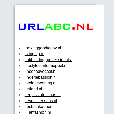
lookinggoodtoday.nl
livinghip.nl
linkbuilding-professionals.nl
lifestylecentermeppel.nl
linsenadvocaat.nl
lingeriepassion.nl
liveinbeweging.nl
liefland.nl
liedjessinterklaas.nl
lievesinterklaas.nl
liesbethkoenen.nl
lilianfashion.nl