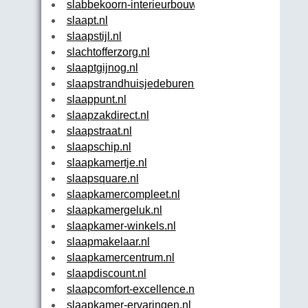
slabbekoorn-interieurbouw.nl
slaapt.nl
slaapstijl.nl
slachtofferzorg.nl
slaaptgijnog.nl
slaapstrandhuisjedeburen.nl
slaappunt.nl
slaapzakdirect.nl
slaapstraat.nl
slaapschip.nl
slaapkamertje.nl
slaapsquare.nl
slaapkamercompleet.nl
slaapkamergeluk.nl
slaapkamer-winkels.nl
slaapmakelaar.nl
slaapkamercentrum.nl
slaapdiscount.nl
slaapcomfort-excellence.nl
slaapkamer-ervaringen.nl