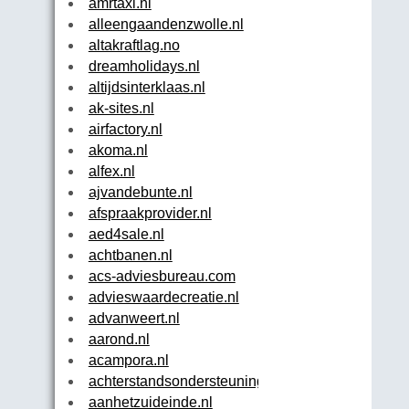
amrtaxi.nl
alleengaandenzwolle.nl
altakraftlag.no
dreamholidays.nl
altijdsinterklaas.nl
ak-sites.nl
airfactory.nl
akoma.nl
alfex.nl
ajvandebunte.nl
afspraakprovider.nl
aed4sale.nl
achtbanen.nl
acs-adviesbureau.com
advieswaardecreatie.nl
advanweert.nl
aarond.nl
acampora.nl
achterstandsondersteuningsfonds.nl
aanhetzuideinde.nl