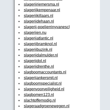
slagerijriemersma.nl
slagerijkempenaar.nl
slagerijkillaars.nl
slagerijdehaan.nl
slagerij-poelierrinyvanesch.nl
slagerijen.nu
slagerijatlantic.nl
slagerijbramknol.nl
slagerijbuzink.nl
slagerijdalmulder.nl
slagerijdol.nl
slagerijdrenthe.nl
slagboomaccountants.nl
slagerijankersmit.nl
slagboomspecialist.nl
slagenvoorveiligheid.nl
slagbomen123.nl
slachtoffernodig.nl
slageraadgroenewegen.nl