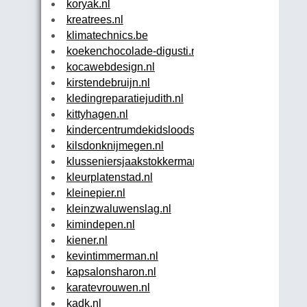
koryak.nl
kreatrees.nl
klimatechnics.be
koekenchocolade-digusti.nl
kocawebdesign.nl
kirstendebruijn.nl
kledingreparatiejudith.nl
kittyhagen.nl
kindercentrumdekidsloods.nl
kilsdonknijmegen.nl
klusseniersjaakstokkermans.nl
kleurplatenstad.nl
kleinepier.nl
kleinzwaluwenslag.nl
kimindepen.nl
kiener.nl
kevintimmerman.nl
kapsalonsharon.nl
karatevrouwen.nl
kadk.nl