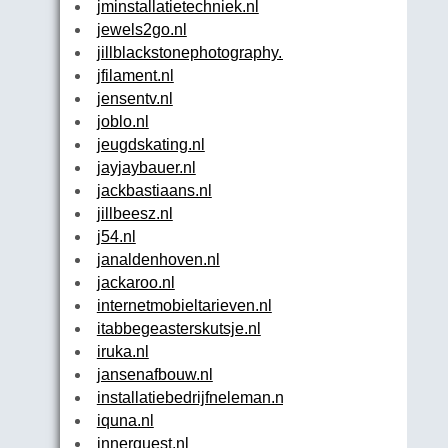
jminstallatietechniek.nl
jewels2go.nl
jillblackstonephotography.nl
jfilament.nl
jensentv.nl
joblo.nl
jeugdskating.nl
jayjaybauer.nl
jackbastiaans.nl
jillbeesz.nl
j54.nl
janaldenhoven.nl
jackaroo.nl
internetmobieltarieven.nl
itabbegeasterskutsje.nl
iruka.nl
jansenafbouw.nl
installatiebedrijfneleman.nl
iquna.nl
innerquest.nl