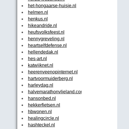
het-hongaarse-huisje.nl
helmen.nl
henkus.nl
hikeandride.nl
heufsvolksfeest.nl
hennygreveling.nl
heartselfdefense.nl
hellendedak.nl
hes-art.nl
katwijknet.nl
heerenveenopinternet.nl
hartvoormuiderberg.nl
harleydag.nl
halvemarathonvlieland.com
hansonbed.nl
hekkerfietsen.nl
hbwonen.nl
healingcircle.nl
hashteckel.nl