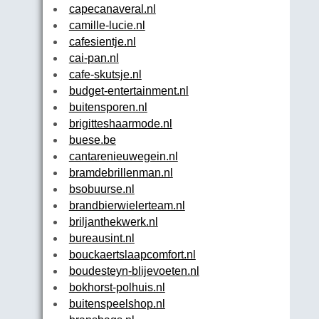
capecanaveral.nl
camille-lucie.nl
cafesientje.nl
cai-pan.nl
cafe-skutsje.nl
budget-entertainment.nl
buitensporen.nl
brigitteshaarmode.nl
buese.be
cantarenieuwegein.nl
bramdebrillenman.nl
bsobuurse.nl
brandbierwielerteam.nl
briljanthekwerk.nl
bureausint.nl
bouckaertslaapcomfort.nl
boudesteyn-blijevoeten.nl
bokhorst-polhuis.nl
buitenspeelshop.nl