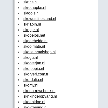
skrins.nl
skrothupke.nl
sktools.nl
skowestfriesland.nl
skrjabin.nl
skopje.nl
skopelos.net
skpdeheide.nl
skoolmate.nl
skottelbraaishop.nl
skogu.nl
skooterjan.nl
skolpopia.nl
skorveri.com.tr
skordalia.nl
skomy.nl
skoda-rdwcheck.nl
sknkinderopvang.nl
skoebidoe.nl
sko-training.nl