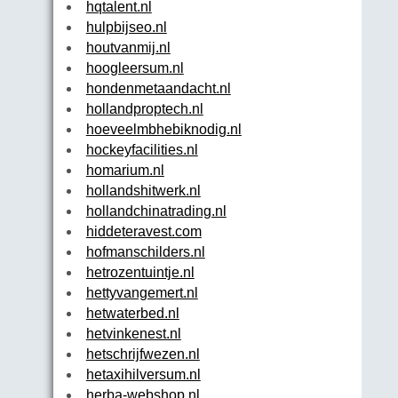
hqtalent.nl
hulpbijseo.nl
houtvanmij.nl
hoogleersum.nl
hondenmetaandacht.nl
hollandproptech.nl
hoeveelmbhebiknodig.nl
hockeyfacilities.nl
homarium.nl
hollandshitwerk.nl
hollandchinatrading.nl
hiddeteravest.com
hofmanschilders.nl
hetrozentuintje.nl
hettyvangemert.nl
hetwaterbed.nl
hetvinkenest.nl
hetschrijfwezen.nl
hetaxihilversum.nl
herba-webshop.nl