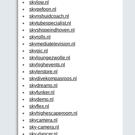
skylow.nl
skypefoon.nl
skynshuidcoach.nl
skytubespecialist.nl
skyshopeindhoven.nl
skyrolls.nl
skymediatelevision.nl
skypic.nl
skyloungezwolle.nl
skyhighevents.nl
skylerstore.nl
skydivekompasroos.nl
skydreams.nl
skyfunker.nl
skydemo.nl
skyflex.nl
skyhighescaperoom.nl
skycamera.nl
sky-camera.nl
sky-dancer.nl