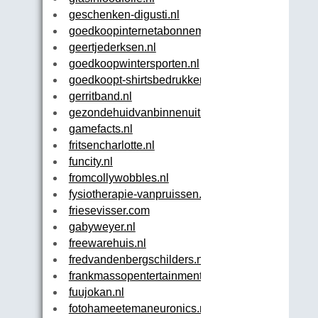
geschenken-digusti.nl
goedkoopinternetabonnement.nl
geertjederksen.nl
goedkoopwintersporten.nl
goedkoopt-shirtsbedrukken.nl
gerritband.nl
gezondehuidvanbinnenuit.nl
gamefacts.nl
fritsencharlotte.nl
funcity.nl
fromcollywobbles.nl
fysiotherapie-vanpruissen.nl
friesevisser.com
gabyweyer.nl
freewarehuis.nl
fredvandenbergschilders.nl
frankmassopentertainment.nl
fuujokan.nl
fotohameetemaneuronics.nl