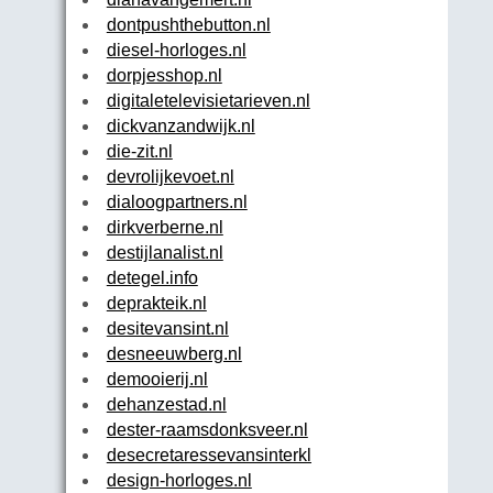
dontpushthebutton.nl
diesel-horloges.nl
dorpjesshop.nl
digitaletelevisietarieven.nl
dickvanzandwijk.nl
die-zit.nl
devrolijkevoet.nl
dialoogpartners.nl
dirkverberne.nl
destijlanalist.nl
detegel.info
deprakteik.nl
desitevansint.nl
desneeuwberg.nl
demooierij.nl
dehanzestad.nl
dester-raamsdonksveer.nl
desecretaressevansinterklaas.nl
design-horloges.nl