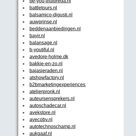
be-you-tifulbreda.nl
battletours.nl
balsamico-digusti.nl
auwprinse.nl
beddenaanbiedingen.nl
bayir.nl
balansage.nl
b-youtiful.nl
avedore-holme.dk
bakkie-en-zo.nl
bajasieraden.nl
atshowfactory.nl
b2bmarketingexperiences.com
atelierpronk.nl
auteursensprekers.nl
autoschadecar.nl
avekstore.nl
avecobv.nl
autotechnoschamp.nl
aukgaaf.nl