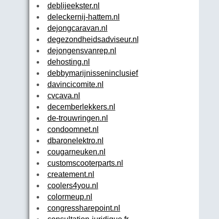
deblijeekster.nl
deleckernij-hattem.nl
dejongcaravan.nl
degezondheidsadviseur.nl
dejongensvanrep.nl
dehosting.nl
debbymarijnisseninclusief.nl
davincicomite.nl
cvcava.nl
decemberlekkers.nl
de-trouwringen.nl
condoomnet.nl
dbaronelektro.nl
cougarneuken.nl
customscooterparts.nl
createment.nl
coolers4you.nl
colormeup.nl
congressharepoint.nl