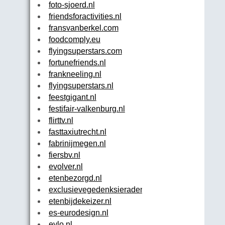
foto-sjoerd.nl
friendsforactivities.nl
fransvanberkel.com
foodcomply.eu
flyingsuperstars.com
fortunefriends.nl
frankneeling.nl
flyingsuperstars.nl
feestgigant.nl
festifair-valkenburg.nl
flirttv.nl
fasttaxiutrecht.nl
fabrinijmegen.nl
fiersbv.nl
evolver.nl
etenbezorgd.nl
exclusievegedenksieraden.nl
etenbijdekeizer.nl
es-eurodesign.nl
eylo.nl