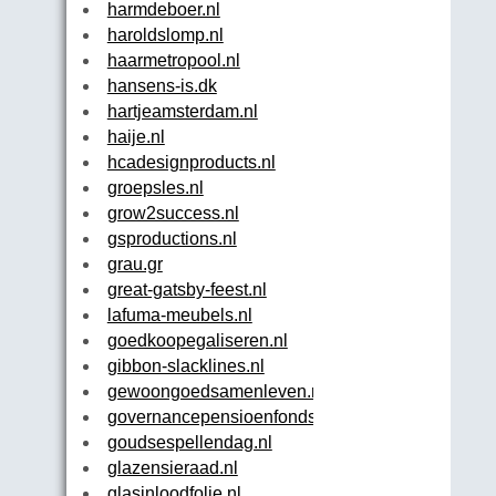
harmdeboer.nl
haroldslomp.nl
haarmetropool.nl
hansens-is.dk
hartjeamsterdam.nl
haije.nl
hcadesignproducts.nl
groepsles.nl
grow2success.nl
gsproductions.nl
grau.gr
great-gatsby-feest.nl
lafuma-meubels.nl
goedkoopegaliseren.nl
gibbon-slacklines.nl
gewoongoedsamenleven.nl
governancepensioenfonds.nl
goudsespellendag.nl
glazensieraad.nl
glasinloodfolie.nl