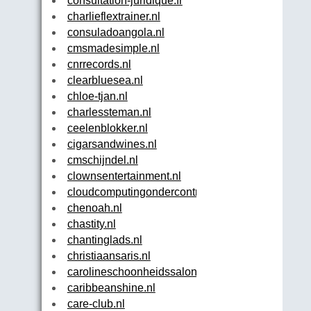
consultation-juridique.fr
charlieflextrainer.nl
consuladoangola.nl
cmsmadesimple.nl
cnrrecords.nl
clearbluesea.nl
chloe-tjan.nl
charlessteman.nl
ceelenblokker.nl
cigarsandwines.nl
cmschijndel.nl
clownsentertainment.nl
cloudcomputingondercontrole.nl
chenoah.nl
chastity.nl
chantinglads.nl
christiaansaris.nl
carolineschoonheidssalon.nl
caribbeanshine.nl
care-club.nl