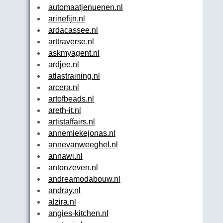
automaatjenuenen.nl
arinefijn.nl
ardacassee.nl
arttraverse.nl
askmyagent.nl
ardjee.nl
atlastraining.nl
arcera.nl
artofbeads.nl
areth-it.nl
artistaffairs.nl
annemiekejonas.nl
annevanweeghel.nl
annawi.nl
antonzeven.nl
andreamodabouw.nl
andray.nl
alzira.nl
angies-kitchen.nl