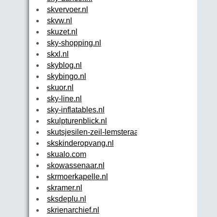
skvervoer.nl
skvw.nl
skuzet.nl
sky-shopping.nl
skxl.nl
skyblog.nl
skybingo.nl
skuor.nl
sky-line.nl
sky-inflatables.nl
skulpturenblick.nl
skutsjesilen-zeil-lemsteraak-arrangement-evenem
skskinderopvang.nl
skualo.com
skowassenaar.nl
skrmoerkapelle.nl
skramer.nl
sksdeplu.nl
skrienarchief.nl