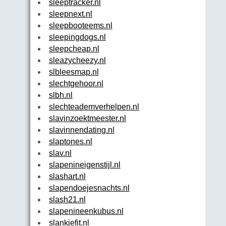
sleeptracker.nl
sleepnext.nl
sleepbooteems.nl
sleepingdogs.nl
sleepcheap.nl
sleazycheezy.nl
slbleesmap.nl
slechtgehoor.nl
slbh.nl
slechteademverhelpen.nl
slavinzoektmeester.nl
slavinnendating.nl
slaptones.nl
slav.nl
slapenineigenstijl.nl
slashart.nl
slapendoejesnachts.nl
slash21.nl
slapenineenkubus.nl
slankjefit.nl