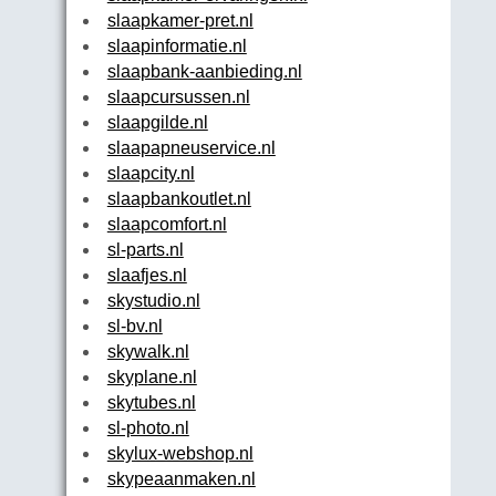
slaapkamer-pret.nl
slaapinformatie.nl
slaapbank-aanbieding.nl
slaapcursussen.nl
slaapgilde.nl
slaapapneuservice.nl
slaapcity.nl
slaapbankoutlet.nl
slaapcomfort.nl
sl-parts.nl
slaafjes.nl
skystudio.nl
sl-bv.nl
skywalk.nl
skyplane.nl
skytubes.nl
sl-photo.nl
skylux-webshop.nl
skypeaanmaken.nl