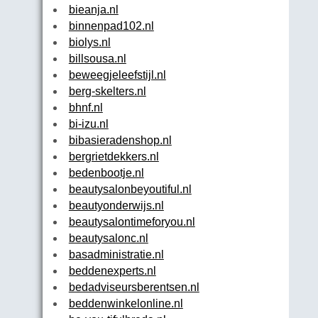
bieanja.nl
binnenpad102.nl
biolys.nl
billsousa.nl
beweegjeleefstijl.nl
berg-skelters.nl
bhnf.nl
bi-izu.nl
bibasieradenshop.nl
bergrietdekkers.nl
bedenbootje.nl
beautysalonbeyoutiful.nl
beautyonderwijs.nl
beautysalontimeforyou.nl
beautysalonc.nl
basadministratie.nl
beddenexperts.nl
bedadviseursberentsen.nl
beddenwinkelonline.nl