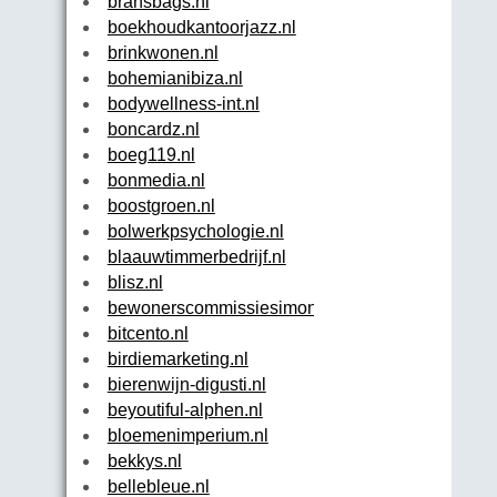
bransbags.nl
boekhoudkantoorjazz.nl
brinkwonen.nl
bohemianibiza.nl
bodywellness-int.nl
boncardz.nl
boeg119.nl
bonmedia.nl
boostgroen.nl
bolwerkpsychologie.nl
blaauwtimmerbedrijf.nl
blisz.nl
bewonerscommissiesimoncarmiggelt.nl
bitcento.nl
birdiemarketing.nl
bierenwijn-digusti.nl
beyoutiful-alphen.nl
bloemenimperium.nl
bekkys.nl
bellebleue.nl