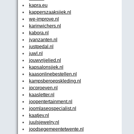
kapra.eu
kapperszaaksjiek.nl
we-improve.nl
karinwichers.nl
kabora.nl
jvanzanten.nl
justpedal.nl
juwl.nl
jouwvrijelied.nl
kapsalonsjiek.nl
kaasonlinebestellen.nl
kampsberoepskleding.nl
jpcproeven.nl
kaasletter.nl
joopentertainment.nl
joomlaseospecialist.nl
kaatjev.nl
juulsjewelry.nl
joodsegemeentetwente.nl