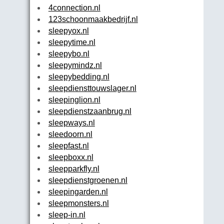
4connection.nl
123schoonmaakbedrijf.nl
sleepyox.nl
sleepytime.nl
sleepybo.nl
sleepymindz.nl
sleepybedding.nl
sleepdiensttouwslager.nl
sleepinglion.nl
sleepdienstzaanbrug.nl
sleepways.nl
sleedoorn.nl
sleepfast.nl
sleepboxx.nl
sleepparkfly.nl
sleepdienstgroenen.nl
sleepingarden.nl
sleepmonsters.nl
sleep-in.nl