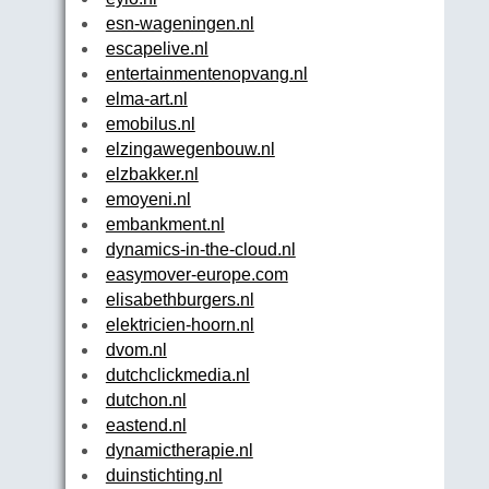
esn-wageningen.nl
escapelive.nl
entertainmentenopvang.nl
elma-art.nl
emobilus.nl
elzingawegenbouw.nl
elzbakker.nl
emoyeni.nl
embankment.nl
dynamics-in-the-cloud.nl
easymover-europe.com
elisabethburgers.nl
elektricien-hoorn.nl
dvom.nl
dutchclickmedia.nl
dutchon.nl
eastend.nl
dynamictherapie.nl
duinstichting.nl