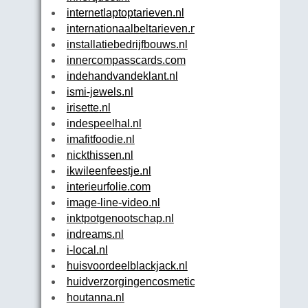
internetlaptoptarieven.nl
internationaalbeltarieven.nl
installatiebedrijfbouws.nl
innercompasscards.com
indehandvandeklant.nl
ismi-jewels.nl
irisette.nl
indespeelhal.nl
imafitfoodie.nl
nickthissen.nl
ikwileenfeestje.nl
interieurfolie.com
image-line-video.nl
inktpotgenootschap.nl
indreams.nl
i-local.nl
huisvoordeelblackjack.nl
huidverzorgingencosmetica.nl
houtanna.nl