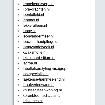
lennekeontwerpt.nl
libra-drachten.nl
leenloffeld.nl
leonnet.nl
lekkeralleen.nl
lanoy.nl
leonvandermeer.nl
leucillin-hautpflege.de
lampvandeweek.nl
kwaksmolle.nl
leclochard-sittard.nl
lacroa.nl
labellehairstyling-visagiepoort.nl
las-specialist.nl
laekense-tjammes-end.nl
kraalverfenwand.nl
knussetussenwoning.nl
korenbloemschaafsma.nl
kriskobes.nl