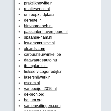
praktijknewlife.nl
relatiesenco.nl
omroepzuidplas.nl
dereutel.nl
hipvoordeheb.nl
passantenhaven-joure.nl
spaanse-ham.nl
icv-erasmusmc.nl
xlcards.com
carburateurwinkel.be
dagwaardeauto.nu
jb-implants.nl
fietsservicegorredijk.nl
lasersnijwerk.nl
oscom.nl
vanboeijen2016.nl
de-bron.org
beijum.org
samenvattingen.com