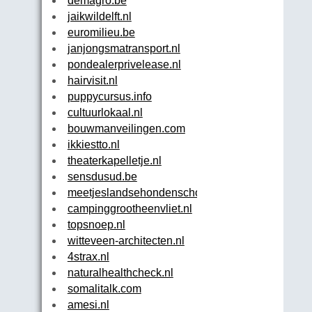
demagro.be
jaikwildelft.nl
euromilieu.be
janjongsmatransport.nl
pondealerprivelease.nl
hairvisit.nl
puppycursus.info
cultuurlokaal.nl
bouwmanveilingen.com
ikkiestto.nl
theaterkapelletje.nl
sensdusud.be
meetjeslandsehondenschool.com
campinggrootheenvliet.nl
topsnoep.nl
witteveen-architecten.nl
4strax.nl
naturalhealthcheck.nl
somalitalk.com
amesi.nl