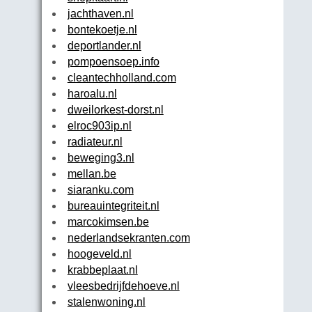
jachthaven.nl
bontekoetje.nl
deportlander.nl
pompoensoep.info
cleantechholland.com
haroalu.nl
dweilorkest-dorst.nl
elroc903ip.nl
radiateur.nl
beweging3.nl
mellan.be
siaranku.com
bureauintegriteit.nl
marcokimsen.be
nederlandsekranten.com
hoogeveld.nl
krabbeplaat.nl
vleesbedrijfdehoeve.nl
stalenwoning.nl