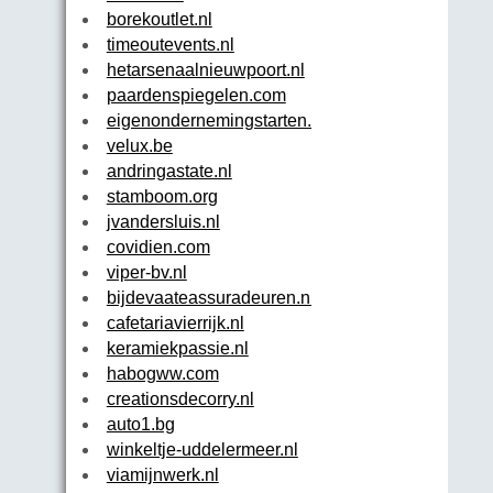
borekoutlet.nl
timeoutevents.nl
hetarsenaalnieuwpoort.nl
paardenspiegelen.com
eigenondernemingstarten.com
velux.be
andringastate.nl
stamboom.org
jvandersluis.nl
covidien.com
viper-bv.nl
bijdevaateassuradeuren.nl
cafetariavierrijk.nl
keramiekpassie.nl
habogww.com
creationsdecorry.nl
auto1.bg
winkeltje-uddelermeer.nl
viamijnwerk.nl