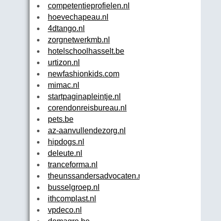
competentieprofielen.nl
hoevechapeau.nl
4dtango.nl
zorgnetwerkmb.nl
hotelschoolhasselt.be
urtizon.nl
newfashionkids.com
mimac.nl
startpaginapleintje.nl
corendonreisbureau.nl
pets.be
az-aanvullendezorg.nl
hipdogs.nl
deleute.nl
tranceforma.nl
theunssandersadvocaten.nl
busselgroep.nl
ithcomplast.nl
vpdeco.nl