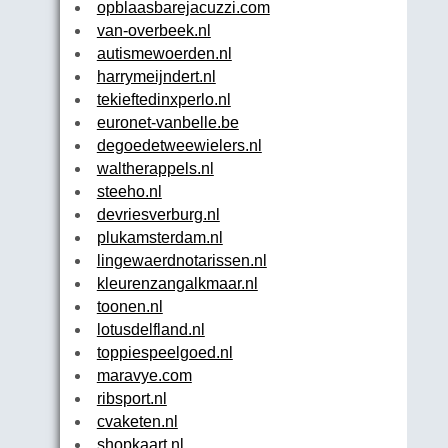
opblaasbarejacuzzi.com
van-overbeek.nl
autismewoerden.nl
harrymeijndert.nl
tekieftedinxperlo.nl
euronet-vanbelle.be
degoedetweewielers.nl
waltherappels.nl
steeho.nl
devriesverburg.nl
plukamsterdam.nl
lingewaerdnotarissen.nl
kleurenzangalkmaar.nl
toonen.nl
lotusdelfland.nl
toppiespeelgoed.nl
maravye.com
ribsport.nl
cvaketen.nl
shopkaart.nl