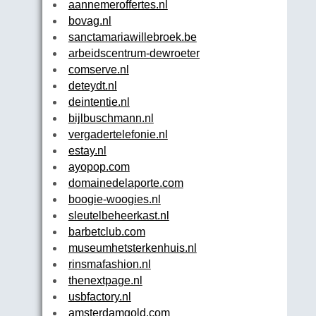
aannemeroffertes.nl
bovag.nl
sanctamariawillebroek.be
arbeidscentrum-dewroeter.be
comserve.nl
deteydt.nl
deintentie.nl
bijlbuschmann.nl
vergadertelefonie.nl
estay.nl
ayopop.com
domainedelaporte.com
boogie-woogies.nl
sleutelbeheerkast.nl
barbetclub.com
museumhetsterkenhuis.nl
rinsmafashion.nl
thenextpage.nl
usbfactory.nl
amsterdamgold.com