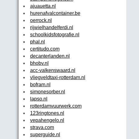
ajuauetta.nl
hurenafvalcontainer.be
oerrock.nl
rijwielhandelferdi.nl
schoolkidsfotografie.nl
phal.nl
certitudo.com
decanterlanden.nl
bhobv.nl
acc-valkenswaard.nl
vliegveldtaxi-rotterdam.nl
bofram.nl
simonesorber.nl
lapso.nl
rotterdamvuurwerk.com
123ringtones.nl
vepahengelo.nl
strava.com
superguide.nl