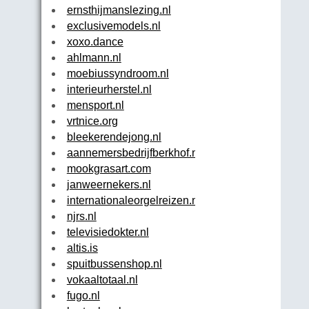
ernsthijmanslezing.nl
exclusivemodels.nl
xoxo.dance
ahlmann.nl
moebiussyndroom.nl
interieurherstel.nl
mensport.nl
vrtnice.org
bleekerendejong.nl
aannemersbedrijfberkhof.nl
mookgrasart.com
janweernekers.nl
internationaleorgelreizen.nl
njrs.nl
televisiedokter.nl
altis.is
spuitbussenshop.nl
vokaaltotaal.nl
fugo.nl