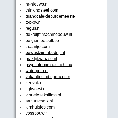
hr-nieuws.nl
thinkingsteel.com
grandcafe-deburgemeester.nl
top-bv.nl
regus.nl
dekruijff-machinebouw.nl
belgianfootball.be
thaantje.com
bewustzijninbedrijf.nl
praktijkvanzee.nl
psycholoogmaastricht.nu
waterpolo.nl
vakantiestudiogrou.com
kenvak.nl
cgksoest.nl
virtueleseksfilms.nl
arthurschalk.nl
klmhuisjes.com
vossbouw.nl