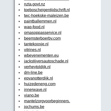
nzta.govt.nz
toeboscheigentijdschrift.nl
twc-hoekske-maleizen.be
paintballemmen.nl
waq-food.nl
omasoppasservice.nl
beemsterboerbv.com
tantekoosje.nl
vitrines.nl
wbevenementen.eu
jackstijversautoschade.nl
verheytoldijk.nl
dm-line.be
epvanotterdijk.nl
huizedeneng.com
innerwave.nl
viano.be
mantelzorgvoorbeginners.nl
jochums.be