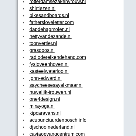
rotterdamsezakenvrouw.nl
shirtlezen.nl
bikesandboards.nl
fathersloveletter.com
dapdehagmolen.nl
hettyvandezande.nl
toonvertier.nl
grasdoos.nl
radiodereikendehand.com
fysioveenhoven.nl
kasteelwaterloo.nl
john-edward.nl
saycheesesayalkmaar.nl
huwelijk-trouwen.nl
one4design.nl
mirayoga.nl
kipcaravans.nl
acupunctuurdenbosch.info
djschoolnederland.nl
caviaopvangcentrum.com