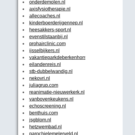
onderdemolen.nl
axisfysiotherapie.nl
allecoaches.nl
kinderboerderijgennep.nl
heesakkers-sport.nl
evenstilstaanbij.nl
prohairclinic.com
ijsselbijkers.nl
vakantieparkdeberkenhorst.nl
eilandenreis.nl
stb-dubbelwandig.nl
nekovri.nl
juliagrup.com
reanimatie-nieuwerkerk.nl
vanbovenkeukens.nl
echoscreening.nl
benthuis.com
jsgblom.nl
hetzwembad.nl
parochielemelerveld.nl