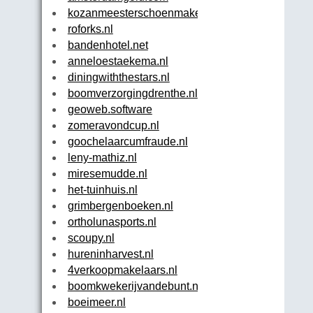
kozanmeesterschoenmaker.nl
roforks.nl
bandenhotel.net
anneloestaekema.nl
diningwiththestars.nl
boomverzorgingdrenthe.nl
geoweb.software
zomeravondcup.nl
goochelaarcumfraude.nl
leny-mathiz.nl
miresemudde.nl
het-tuinhuis.nl
grimbergenboeken.nl
ortholunasports.nl
scoupy.nl
hureninharvest.nl
4verkoopmakelaars.nl
boomkwekerijvandebunt.nl
boeimeer.nl