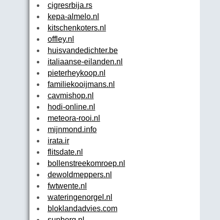
cigresrbija.rs
kepa-almelo.nl
kitschenkoters.nl
offley.nl
huisvandedichter.be
italiaanse-eilanden.nl
pieterheykoop.nl
familiekooijmans.nl
cavmishop.nl
hodi-online.nl
meteora-rooi.nl
mijnmond.info
irata.ir
flitsdate.nl
bollenstreekomroep.nl
dewoldmeppers.nl
fwtwente.nl
wateringenorgel.nl
bloklandadvies.com
sunberg.nl