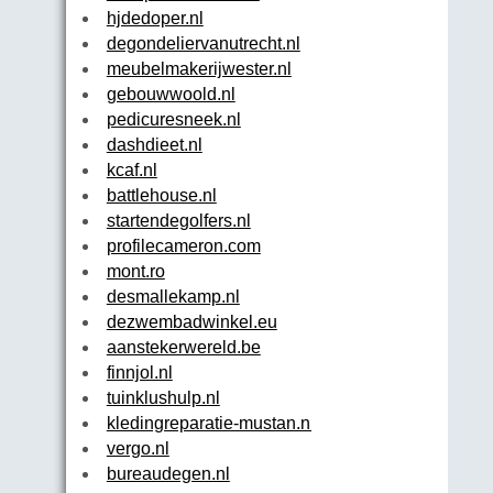
hjdedoper.nl
degondeliervanutrecht.nl
meubelmakerijwester.nl
gebouwwoold.nl
pedicuresneek.nl
dashdieet.nl
kcaf.nl
battlehouse.nl
startendegolfers.nl
profilecameron.com
mont.ro
desmallekamp.nl
dezwembadwinkel.eu
aanstekerwereld.be
finnjol.nl
tuinklushulp.nl
kledingreparatie-mustan.nl
vergo.nl
bureaudegen.nl