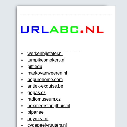
werkenbijstater.nl
turnpikesmokers.nl
pitt.edu
markovanweeren.nl
bepurehome.com
antiek-exquise.be
gopas.cz
radiomuseum.cz
boxmeerstapijthuis.nl
pipar.ee
anymea.nl
cvdepeelvruuters.nl