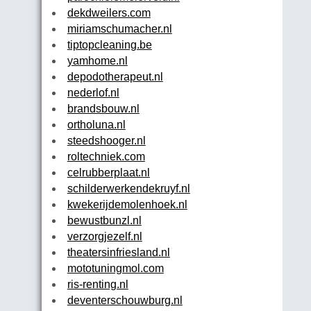
dekdweilers.com
miriamschumacher.nl
tiptopcleaning.be
yamhome.nl
depodotherapeut.nl
nederlof.nl
brandsbouw.nl
ortholuna.nl
steedshooger.nl
roltechniek.com
celrubberplaat.nl
schilderwerkendekruyf.nl
kwekerijdemolenhoek.nl
bewustbunzl.nl
verzorgjezelf.nl
theatersinfriesland.nl
mototuningmol.com
ris-renting.nl
deventerschouwburg.nl