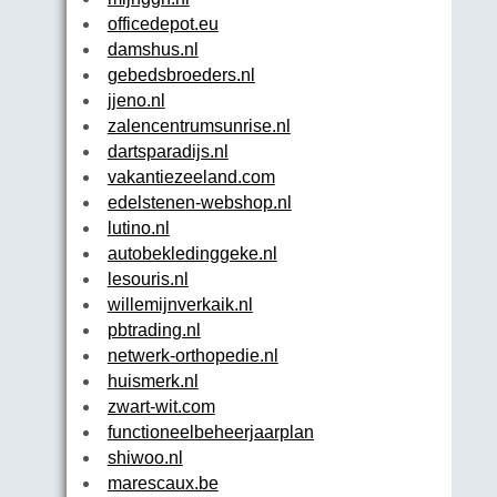
officedepot.eu
damshus.nl
gebedsbroeders.nl
jjeno.nl
zalencentrumsunrise.nl
dartsparadijs.nl
vakantiezeeland.com
edelstenen-webshop.nl
lutino.nl
autobekledinggeke.nl
lesouris.nl
willemijnverkaik.nl
pbtrading.nl
netwerk-orthopedie.nl
huismerk.nl
zwart-wit.com
functioneelbeheerjaarplan.nl
shiwoo.nl
marescaux.be