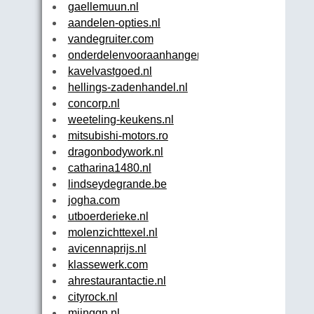
gaellemuun.nl
aandelen-opties.nl
vandegruiter.com
onderdelenvooraanhangers.nl
kavelvastgoed.nl
hellings-zadenhandel.nl
concorp.nl
weeteling-keukens.nl
mitsubishi-motors.ro
dragonbodywork.nl
catharina1480.nl
lindseydegrande.be
jogha.com
utboerderieke.nl
molenzichttexel.nl
avicennaprijs.nl
klassewerk.com
ahrestaurantactie.nl
cityrock.nl
mijnggn.nl