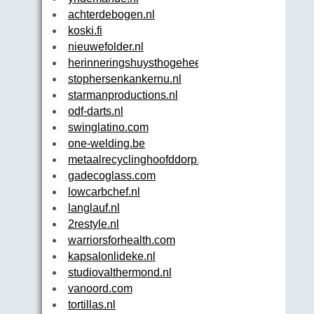
achterdebogen.nl
koski.fi
nieuwefolder.nl
herinneringshuysthogeheem.nl
stophersenkankernu.nl
starmanproductions.nl
odf-darts.nl
swinglatino.com
one-welding.be
metaalrecyclinghoofddorp.nl
gadecoglass.com
lowcarbchef.nl
langlauf.nl
2restyle.nl
warriorsforhealth.com
kapsalonlideke.nl
studiovalthermond.nl
vanoord.com
tortillas.nl