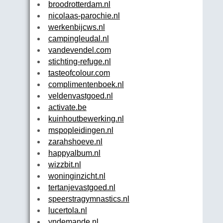
broodrotterdam.nl
nicolaas-parochie.nl
werkenbijcws.nl
campingleudal.nl
vandevendel.com
stichting-refuge.nl
tasteofcolour.com
complimentenboek.nl
veldenvastgoed.nl
activate.be
kuinhoutbewerking.nl
mspopleidingen.nl
zarahshoeve.nl
happyalbum.nl
wizzbit.nl
woninginzicht.nl
tertanjevastgoed.nl
speerstragymnastics.nl
lucertola.nl
yndemande.nl