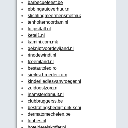
barbecuefeest.be
ebbingautoverhuur.nl
stichtingmeermensmetmuziek.nl
tenholternoordam.nl
tulips4all.nl
ketel1.nl
kamini.com.mk
gekniptvoordevijand.nl
rinodewindt.nl
fceemland.nl
bestautoleo.ro
sierkschroeder.com
kinderliedjesvanvroeger.nl
zuidoostzorg.nl
inamsterdamuit.nl
clubbruggerss.be
bestratingsbedrijf-dirk-schreuders.nl
dermatomechelen.be
lobbes.nl
hoteldereiskoffer.nl