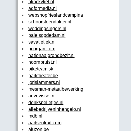
blinckvliet.nl
adformedia.nl
webshopfrieslandcampina.com
schoorsteendokter.nl
weddingsingers.nl
paleisopdedam.nl
savatletiek.nl
pcorgan.com
nationaalgrondbezit.nl
hoornbruist.nl
biketeam.sk
parktheater.be
jorislammers.nl
mesman-metaalbewerking.nl
advovisser.nl
denkspelletjes.nl
allebedrijveninhengelo.nl
mdb.nl
aartsenfruit.com
aluzon.be