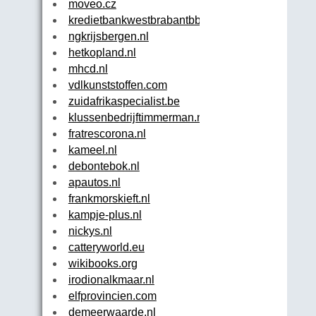
moveo.cz
kredietbankwestbrabantbbr.nl
ngkrijsbergen.nl
hetkopland.nl
mhcd.nl
vdlkunststoffen.com
zuidafrikaspecialist.be
klussenbedrijftimmerman.nl
fratrescorona.nl
kameel.nl
debontebok.nl
apautos.nl
frankmorskieft.nl
kampje-plus.nl
nickys.nl
catteryworld.eu
wikibooks.org
irodionalkmaar.nl
elfprovincien.com
demeerwaarde.nl