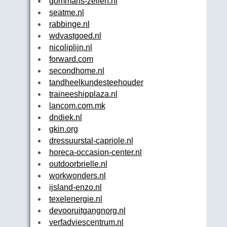
gommans-zeilen.nl
seatme.nl
rabbinge.nl
wdvastgoed.nl
nicoliplijn.nl
forward.com
secondhome.nl
tandheelkundesteehouder.nl
traineeshipplaza.nl
lancom.com.mk
dndiek.nl
gkin.org
dressuurstal-capriole.nl
horeca-occasion-center.nl
outdoorbrielle.nl
workwonders.nl
ijsland-enzo.nl
texelenergie.nl
devooruitgangnorg.nl
verfadviescentrum.nl