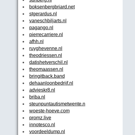
boksenbergbriard.net
stgerardus.nl
vaneschbiljarts.nl
pagango.nl
pierrecarriere.nl
afhh.nl
ruyghevenne.nl
theodriessen.nl
datishetverschil.nl
theomaassen.nl
bringitback.band
dehaanloonbedrijf.nl
advieskr8.nl
briba.nl
steunpuntautismetwente.nl
woeste-hoeve.com
promz.live
innotesco.nl
voordeeldump.nl