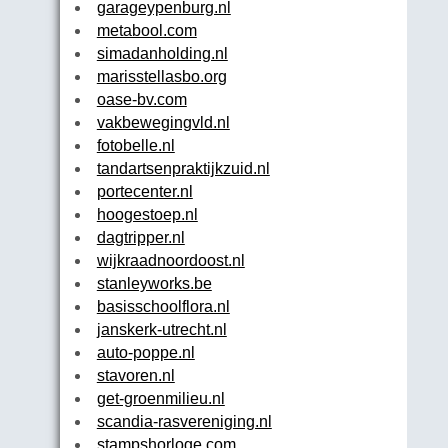
garageypenburg.nl
metabool.com
simadanholding.nl
marisstellasbo.org
oase-bv.com
vakbewegingvld.nl
fotobelle.nl
tandartsenpraktijkzuid.nl
portecenter.nl
hoogestoep.nl
dagtripper.nl
wijkraadnoordoost.nl
stanleyworks.be
basisschoolflora.nl
janskerk-utrecht.nl
auto-poppe.nl
stavoren.nl
get-groenmilieu.nl
scandia-rasvereniging.nl
stampshorloge.com