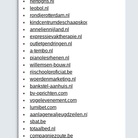
hertoghs.nl
leobol.nl
rondjerotterdam.nl
kindcentrumdeschaapskooi.nl
anneliennijland.nl
expressievaktherapie.nl
outletgendringen.nl
a-tembo.nl
pianolesrhenen.nl
willemsen-bouw.nl
rijschoolproficiat.be
woerdenmarketing.nl
bankstel-aanhuis.nl
bv-oprichten.com
vogelevenement.com
lumibet.com
aanlagerwaljeugdzeilen.nl
sbat.be
totaalbed.nl
compagniezoute.be