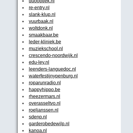
duooptiek.nl
re-entry.nl
slank-klup.nl
vuurbaak.nl
woltdonk.nl
smaakbaar.be
leder-kliniek.be
muziekschool.nl
crescendo-noordwijk.nl
edu-ley.nl
leenders-languedoc.nl
waterfestijnypenburg.nl
roparunradio.nl
happyhippo.be
rheezermars.nl
overasseltvo.nl
roeljanssen.nl
sdenp.nl
garderobedewilp.nl
kanoa.nl