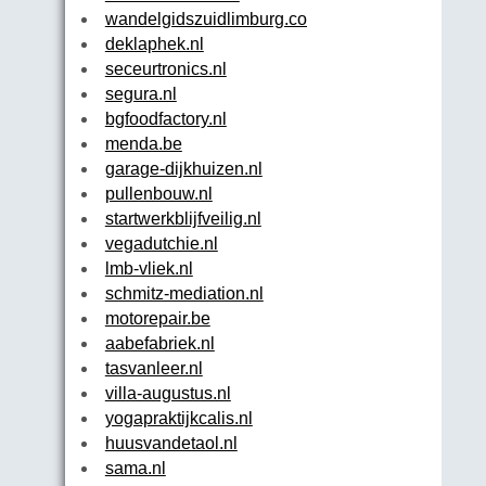
wandelgidszuidlimburg.com
deklaphek.nl
seceurtronics.nl
segura.nl
bgfoodfactory.nl
menda.be
garage-dijkhuizen.nl
pullenbouw.nl
startwerkblijfveilig.nl
vegadutchie.nl
lmb-vliek.nl
schmitz-mediation.nl
motorepair.be
aabefabriek.nl
tasvanleer.nl
villa-augustus.nl
yogapraktijkcalis.nl
huusvandetaol.nl
sama.nl