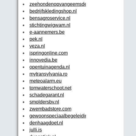
zeehondenopvangeemsdelta.nl
bedrijfskledingshop.nl
bensagroservice.nl
stichtingwigwam.nl
e-aannemers.be
pek.nl
veza.nl
ispringonline.com
innovedia.be
opentuinagenda.nl
mytransylvania.ro
meteoalarm.eu
tomwaterschoot.net
schadegarant.nl
smoldersbv.nl
zwembadstore.com
gewoonspeciaalbegeleiding.nl
denhaagdoet.nl
julli.is