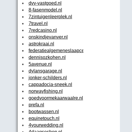
dvv-vastgoed.nl
8-fasenmodel.nl
7zintuigenleerplek.nl
7travel.nl
7redcasino.nl
onskindjevanver.nl
astrokraai.nl
federatiealgemeneslaapcentra.nl
dennisozkohen.nl
5avenue.nl
dylansgarage.nl
jonker-schilders.nl
cappadocia-sneek.nl
norwayfishing.nl
goedvoormekaarwaalre.nl
prefa.nl
bootwassen.nl
equinetouch.nl
4yourwedding.nl
4daagseshop.nl