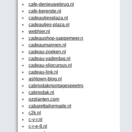
cafe-denieuwebrug.nl
cafe-berende.nl
cadeautjesplaza.nl
cadeautjes-plaza.nl
webhier.nl
cadeaushop-sappemeer.nl
cadeaumannen.nl
cadeau-zoeken.nl
cadeau-vaderdag.nl
cadeau-slipcursus.nl
cadeau-link.nl
ashtown-blog.nl
cabriodakmontagespeelman.nl
cabriodak.nl
ozplanten.com
cabarettailormade.nl
c2k.nl
c-v-r.nl
c-r-e-8.nl