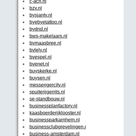
c-acn.nl
bzv.nl
bysjanty.nl
byebyetattoo.nl
bydnd.nl
bws-makelaars.nl
bvmaasbree.nl
bvlely.nl
bvespel.nl
bvenet.nl
buyskerke.nl
buysen.nl
messengercity.nl
spuiterijgerrits.nl
se-standbouw.nl
businessplanfactory.nl
kaasboerderijklooster.nl
businessparkarnhem.nl
businessclubgrevelingen.nl
business-amsterdam.nl