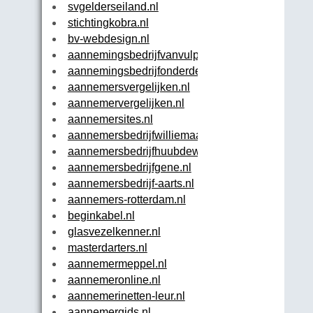
svgelderseiland.nl
stichtingkobra.nl
bv-webdesign.nl
aannemingsbedrijfvanvulpen.nl
aannemingsbedrijfonderdelinden.nl
aannemersvergelijken.nl
aannemervergelijken.nl
aannemersites.nl
aannemersbedrijfwilliemaas.nl
aannemersbedrijfhuubdewilde.nl
aannemersbedrijfgene.nl
aannemersbedrijf-aarts.nl
aannemers-rotterdam.nl
beginkabel.nl
glasvezelkenner.nl
masterdarters.nl
aannemermeppel.nl
aannemeronline.nl
aannemerinetten-leur.nl
aannemergids.nl