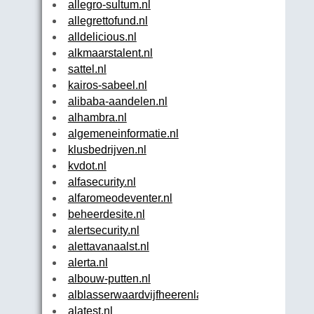
allegro-sultum.nl
allegrettofund.nl
alldelicious.nl
alkmaarstalent.nl
sattel.nl
kairos-sabeel.nl
alibaba-aandelen.nl
alhambra.nl
algemeneinformatie.nl
klusbedrijven.nl
kvdot.nl
alfasecurity.nl
alfaromeodeventer.nl
beheerdesite.nl
alertsecurity.nl
alettavanaalst.nl
alerta.nl
albouw-putten.nl
alblasserwaardvijfheerenlanden.nl
alatest.nl