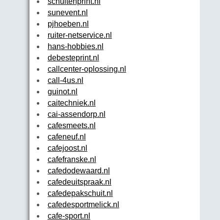
schultenprint.nl
sunevent.nl
pjhoeben.nl
ruiter-netservice.nl
hans-hobbies.nl
debesteprint.nl
callcenter-oplossing.nl
call-4us.nl
guinot.nl
caitechniek.nl
cai-assendorp.nl
cafesmeets.nl
cafeneuf.nl
cafejoost.nl
cafefranske.nl
cafedodewaard.nl
cafedeuitspraak.nl
cafedepakschuit.nl
cafedesportmelick.nl
cafe-sport.nl