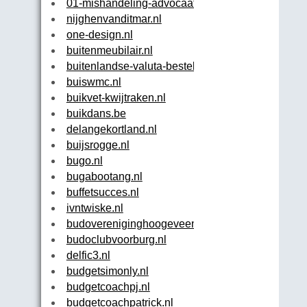
01-mishandeling-advocaat.nl
nijghenvanditmar.nl
one-design.nl
buitenmeubilair.nl
buitenlandse-valuta-bestellen.nl
buiswmc.nl
buikvet-kwijtraken.nl
buikdans.be
delangekortland.nl
buijsrogge.nl
bugo.nl
bugabootang.nl
buffetsucces.nl
ivntwiske.nl
budovereniginghoogeveen.nl
budoclubvoorburg.nl
delfic3.nl
budgetsimonly.nl
budgetcoachpj.nl
budgetcoachpatrick.nl