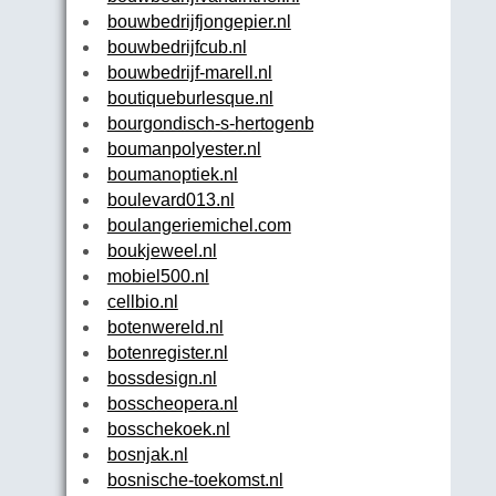
bouwbedrijfjongepier.nl
bouwbedrijfcub.nl
bouwbedrijf-marell.nl
boutiqueburlesque.nl
bourgondisch-s-hertogenbosch.nl
boumanpolyester.nl
boumanoptiek.nl
boulevard013.nl
boulangeriemichel.com
boukjeweel.nl
mobiel500.nl
cellbio.nl
botenwereld.nl
botenregister.nl
bossdesign.nl
bosscheopera.nl
bosschekoek.nl
bosnjak.nl
bosnische-toekomst.nl