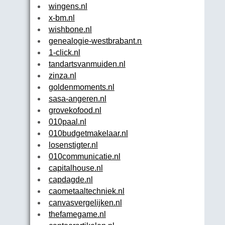
wingens.nl
x-bm.nl
wishbone.nl
genealogie-westbrabant.nl
1-click.nl
tandartsvanmuiden.nl
zinza.nl
goldenmoments.nl
sasa-angeren.nl
grovekofood.nl
010paal.nl
010budgetmakelaar.nl
losenstigter.nl
010communicatie.nl
capitalhouse.nl
capdagde.nl
caometaaltechniek.nl
canvasvergelijken.nl
thefamegame.nl