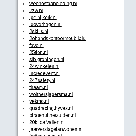
webhostaanbieding.nl
2zw.nl
ipc-nijkerk.nl
leoverhagen.nl
2skills.nl
2ehandskantoormeubilair.nl
fave.nl
25tien.nl
sib-groningen.nl
24winkelen.nl
incredevent.nl
247safety.nl
thaam.nl
wolthersjagersma.nl
yekmo.nl
quadracing.hyves.nl
piratenuithetzuiden.nl
20kiloafvallen.nl
jaarverslagelanwonen.nl