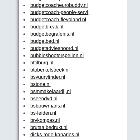
budgetcoacheurobuddy.nl
budgetcoach-people-service.nl
budgetcoach-flevoland.nl
budgetbreak.nl
budgetbegrafenis.nl
budgetbed.nl
budgetadviesnoord.nl
bubbleshooterspellen.nl
bttilburg.nl
btoberkelstreek.nl
bsvuurvlinder.nl
bstone.nl
bsmmakelaardij.nl
bseendvd.nl
bsbouwmans.nl
bs-leiden.nl
brvkompas.nl
brutaalbedrukt.nl
dicks-rode-kanaries.nl