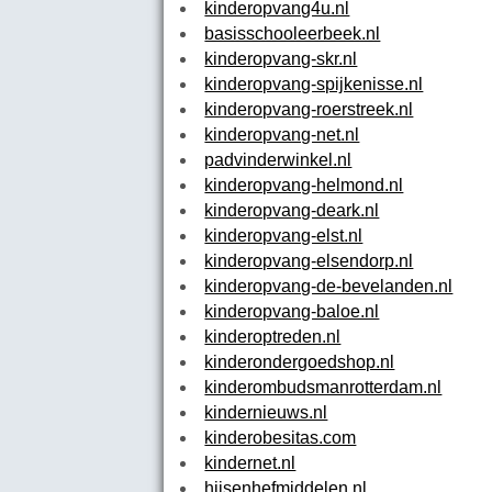
kinderopvang4u.nl
basisschooleerbeek.nl
kinderopvang-skr.nl
kinderopvang-spijkenisse.nl
kinderopvang-roerstreek.nl
kinderopvang-net.nl
padvinderwinkel.nl
kinderopvang-helmond.nl
kinderopvang-deark.nl
kinderopvang-elst.nl
kinderopvang-elsendorp.nl
kinderopvang-de-bevelanden.nl
kinderopvang-baloe.nl
kinderoptreden.nl
kinderondergoedshop.nl
kinderombudsmanrotterdam.nl
kindernieuws.nl
kinderobesitas.com
kindernet.nl
hijsenhefmiddelen.nl