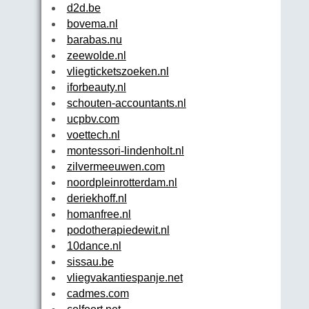
d2d.be
bovema.nl
barabas.nu
zeewolde.nl
vliegticketszoeken.nl
iforbeauty.nl
schouten-accountants.nl
ucpbv.com
voettech.nl
montessori-lindenholt.nl
zilvermeeuwen.com
noordpleinrotterdam.nl
deriekhoff.nl
homanfree.nl
podotherapiedewit.nl
10dance.nl
sissau.be
vliegvakantiespanje.net
cadmes.com