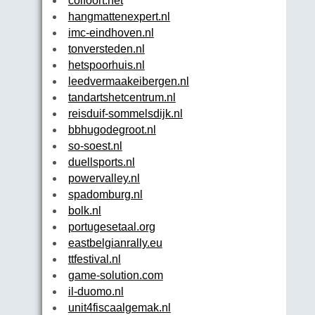
colfoort.net
hangmattenexpert.nl
imc-eindhoven.nl
tonversteden.nl
hetspoorhuis.nl
leedvermaakeibergen.nl
tandartshetcentrum.nl
reisduif-sommelsdijk.nl
bbhugodegroot.nl
so-soest.nl
duellsports.nl
powervalley.nl
spadomburg.nl
bolk.nl
portugesetaal.org
eastbelgianrally.eu
ttfestival.nl
game-solution.com
il-duomo.nl
unit4fiscaalgemak.nl