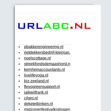
pbakkerengineering.nl
rietdekkersbedrijf-kleinjan.nl
noelscottage.nl
streekfondsdemaashorst.nl
kernhemaccountants.nl
livelifeyoga.nl
bjz-zeeland.nl
flevogreensupport.nl
jaikwilfrank.nl
cilgro.nl
deketelbinken.nl
midzomerfestivalkralingen.nl