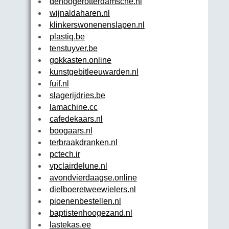
dehoogerotterdamsche.nl
wijnaldaharen.nl
klinkerswonenenslapen.nl
plastiq.be
tenstuyver.be
gokkasten.online
kunstgebitleeuwarden.nl
fuif.nl
slagerijdries.be
lamachine.cc
cafedekaars.nl
boogaars.nl
terbraakdranken.nl
pctech.ir
vpclairdelune.nl
avondvierdaagse.online
dielboeretweewielers.nl
pioenenbestellen.nl
baptistenhoogezand.nl
lastekas.ee