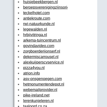
huisjebeekbergen.nl
beroepsverenigingzijnsorientatie.nl
teckelhotel.com
antiekroute.com
rwi-natuurkunde.nl
legewalden.nl
hrbijvitringa.nl
arkema-tuincentrum.nl
govindavideo.com
zorgboerderijonserf.nl
dekermiscarrousel.nl
alexkuijperscvservice.nl
pizza4you.nl
atrion.info
asv-onsgenoegen.com
hetmonumentendepot.nl
webemailprovider.nl
pike-ireland.net
lerenkunjeleren.nl
taaloord.co.za