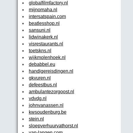
globalfilmfactory.nl
mijnomaha.nl
intersatspain.com
beatlesshop.nl
sansuni.nl
lidwinakerk.nl
visrestaurants.nl
toetskns.nl
wijkmolenhoek.nl
debabbel.eu
handigereisdingen.nl
gkvuren.nl
defeestbus.nl
ambulantezorgoost.nl
vdvdg.nl
johnvanassen.nl
kwsoudenburg.be
stein.nl
sloepverhuurvathorst.nl
van-langen.com