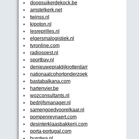
doopsuikerdekock.be
amstelkerk.net
twinss.nl
kipoton.nl
lesreprilles.nl
elgersmalogistiek.nl
tvronline.com
radiosoest.nl
sportbay.nl
denieuwepraktijkrotterdam.nl
nationaalcohortonderzoek.nl
bastabalkana.com
hartenvier.be
wozconsultants.nl
bedrijfsmanager.nl
samengoedvoorelkaar.nl
pompenreynaert.com
desinterklaasbakkerij.com
porta-portugal.com
burotwa.nl