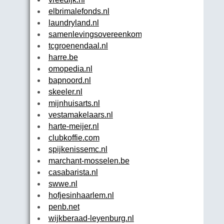
elbrimalefonds.nl
laundryland.nl
samenlevingsovereenkomst.com
tcgroenendaal.nl
harre.be
omopedia.nl
bapnoord.nl
skeeler.nl
mijnhuisarts.nl
vestamakelaars.nl
harte-meijer.nl
clubkoffie.com
spijkenissemc.nl
marchant-mosselen.be
casabarista.nl
swwe.nl
hofjesinhaarlem.nl
penb.net
wijkberaad-leyenburg.nl