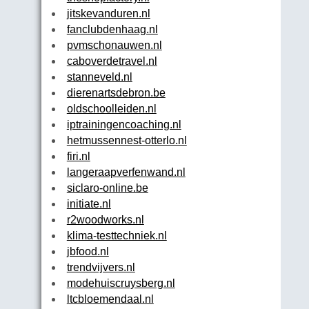
jitskevanduren.nl
fanclubdenhaag.nl
pvmschonauwen.nl
caboverdetravel.nl
stanneveld.nl
dierenartsdebron.be
oldschoolleiden.nl
iptrainingencoaching.nl
hetmussennest-otterlo.nl
firi.nl
langeraapverfenwand.nl
siclaro-online.be
initiate.nl
r2woodworks.nl
klima-testtechniek.nl
jbfood.nl
trendvijvers.nl
modehuiscruysberg.nl
ltcbloemendaal.nl