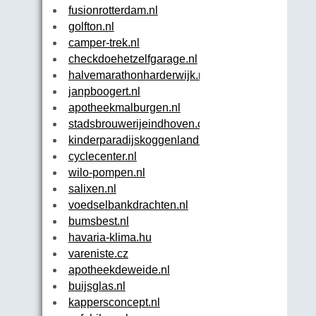
fusionrotterdam.nl
golfton.nl
camper-trek.nl
checkdoehetzelfgarage.nl
halvemarathonharderwijk.nl
janpboogert.nl
apotheekmalburgen.nl
stadsbrouwerijeindhoven.com
kinderparadijskoggenland.nl
cyclecenter.nl
wilo-pompen.nl
salixen.nl
voedselbankdrachten.nl
bumsbest.nl
havaria-klima.hu
vareniste.cz
apotheekdeweide.nl
buijsglas.nl
kappersconcept.nl