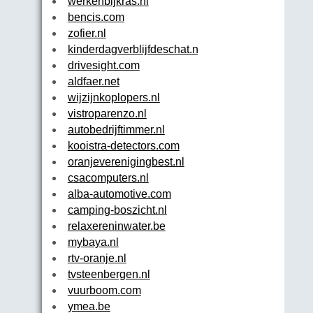
werkenbijkras.nl
bencis.com
zofier.nl
kinderdagverblijfdeschat.nl
drivesight.com
aldfaer.net
wijzijnkoplopers.nl
vistroparenzo.nl
autobedrijftimmer.nl
kooistra-detectors.com
oranjeverenigingbest.nl
csacomputers.nl
alba-automotive.com
camping-boszicht.nl
relaxereninwater.be
mybaya.nl
rtv-oranje.nl
tvsteenbergen.nl
vuurboom.com
ymea.be