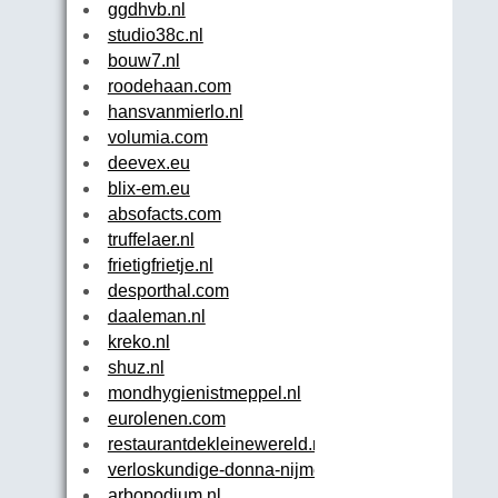
ggdhvb.nl
studio38c.nl
bouw7.nl
roodehaan.com
hansvanmierlo.nl
volumia.com
deevex.eu
blix-em.eu
absofacts.com
truffelaer.nl
frietigfrietje.nl
desporthal.com
daaleman.nl
kreko.nl
shuz.nl
mondhygienistmeppel.nl
eurolenen.com
restaurantdekleinewereld.nl
verloskundige-donna-nijmegen.nl
arbopodium.nl