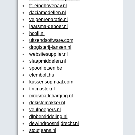
fc-eindhovenav.nl
daciamodellen.nl
velgenreparatie.nl
jaarsma-deboer.nl
hcoij.nl
uitzendsoftware.com
drogisterij-jansen.nl
websitesupplier.nl
slaapmiddelen.nl
spoorfietsen.be
elembolt.hu
kussensopmaat.com
tintmaster.nl
mrosmartcharging.nl
dekistemakker.nl
veulpoepers.nl
dlpbemiddeling.nl
dewindroosmijdrecht.nl
stoutjeans.nl