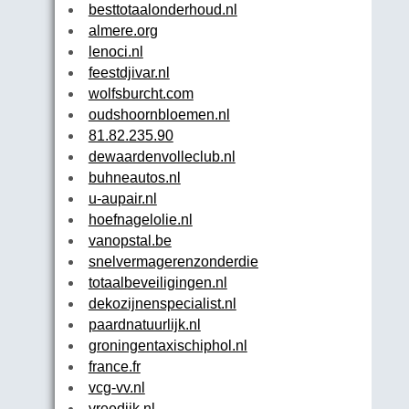
besttotaalonderhoud.nl
almere.org
lenoci.nl
feestdjivar.nl
wolfsburcht.com
oudshoornbloemen.nl
81.82.235.90
dewaardenvolleclub.nl
buhneautos.nl
u-aupair.nl
hoefnagelolie.nl
vanopstal.be
snelvermagerenzonderdieet.be
totaalbeveiligingen.nl
dekozijnenspecialist.nl
paardnatuurlijk.nl
groningentaxischiphol.nl
france.fr
vcg-vv.nl
vreedijk.nl