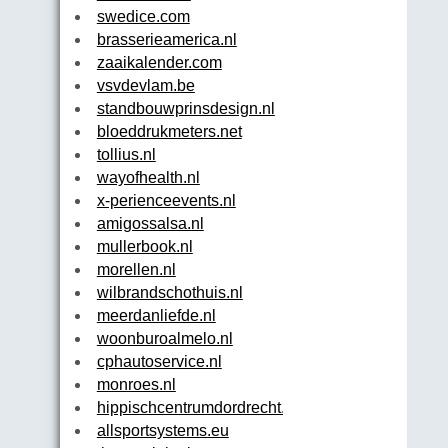
swedice.com
brasserieamerica.nl
zaaikalender.com
vsvdevlam.be
standbouwprinsdesign.nl
bloeddrukmeters.net
tollius.nl
wayofhealth.nl
x-perienceevents.nl
amigossalsa.nl
mullerbook.nl
morellen.nl
wilbrandschothuis.nl
meerdanliefde.nl
woonburoalmelo.nl
cphautoservice.nl
monroes.nl
hippischcentrumdordrecht.nl
allsportsystems.eu