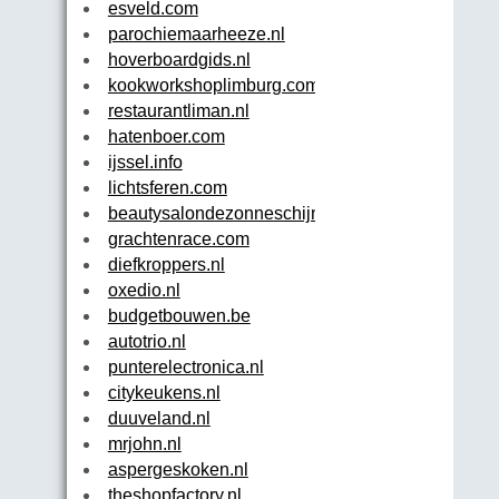
esveld.com
parochiemaarheeze.nl
hoverboardgids.nl
kookworkshoplimburg.com
restaurantliman.nl
hatenboer.com
ijssel.info
lichtsferen.com
beautysalondezonneschijn.nl
grachtenrace.com
diefkroppers.nl
oxedio.nl
budgetbouwen.be
autotrio.nl
punterelectronica.nl
citykeukens.nl
duuveland.nl
mrjohn.nl
aspergeskoken.nl
theshopfactory.nl