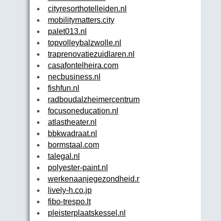
cityresorthotelleiden.nl
mobilitymatters.city
palet013.nl
topvolleybalzwolle.nl
traprenovatiezuidlaren.nl
casafontelheira.com
necbusiness.nl
fishfun.nl
radboudalzheimercentrum.nl
focusoneducation.nl
atlastheater.nl
bbkwadraat.nl
bormstaal.com
talegal.nl
polyester-paint.nl
werkenaanjegezondheid.nl
lively-h.co.jp
fibo-trespo.lt
pleisterplaatskessel.nl