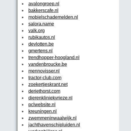
avalongroep.nl
bakkerscafe.nl
mobielschademelden.nl
salora.name
valk.org
rubikautos.nl
devlotten.be
gmertens.nl
trendhopper-hoogland.nl
vandenbroucke.be
mennovisser.nl
tractor-club.com
zoekertjeskrant.net
deriethorst.com
dierenkliniekvrieze.nl
pclwebsite.nl
kreuningen.nl
zwemmeninwaalwijk.nl
jachthavenschipluiden.nl