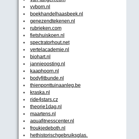
vvborn.nl
boekhandelhaasbeek.nl
genezendtekenen.nl
rubrieken.com
fietshuiskoen.nl
spectratorhout.net
vertelacademie.nl
biohart.nl
jannieoosting.nl
kaaphoorn.nl
bodyfitbunde.nl
thienponttuinaanleg.be
kraska.nl
ride4stars.cz
theorie1dag.nl
maartens.nl
aquafitnesscenter.nl
froukjedeboth.nl
hethistorischgebruiksglas.nl