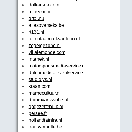
dotkadata.com
minecon.nl
drfal.hu
allesoverseks.be
rt131.nl
tuintotaalmarkvanloon.nl
zegelgezond.nl
villalemonde.com
interrek.nl
motorsportsmediaservice.com
dutchmedicaleventservice.nl
studiolys.nl
kraan.com
marnecultuur.nl
droomvanzwolle.nl
opgezettebuik.nl
persee.fr
hollandiainfra.nl
paulvanhulle.be