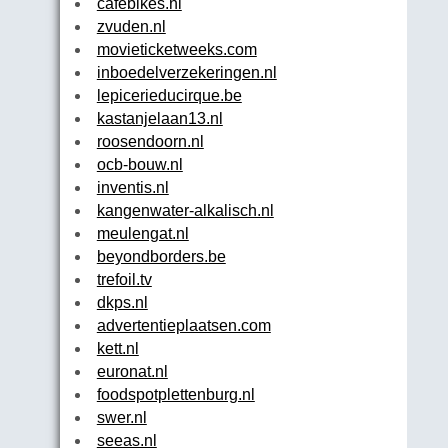
cafebikes.nl
zvuden.nl
movieticketweeks.com
inboedelverzekeringen.nl
lepicerieducirque.be
kastanjelaan13.nl
roosendoorn.nl
ocb-bouw.nl
inventis.nl
kangenwater-alkalisch.nl
meulengat.nl
beyondborders.be
trefoil.tv
dkps.nl
advertentieplaatsen.com
kett.nl
euronat.nl
foodspotplettenburg.nl
swer.nl
seeas.nl