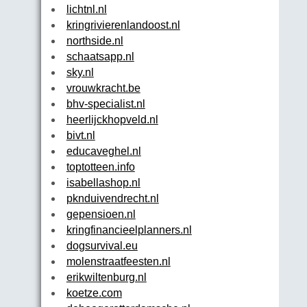
lichtnl.nl
kringrivierenlandoost.nl
northside.nl
schaatsapp.nl
sky.nl
vrouwkracht.be
bhv-specialist.nl
heerlijckhopveld.nl
bivt.nl
educaveghel.nl
toptotteen.info
isabellashop.nl
pknduivendrecht.nl
gepensioen.nl
kringfinancieelplanners.nl
dogsurvival.eu
molenstraatfeesten.nl
erikwiltenburg.nl
koetze.com