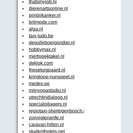
thatsmyjob.nl
dierenartsonline.nl
pijnbijkanker.nl
brilmode.com
alga.nl
taxi-ludo.be
degulleboergondier.nl
hobbymax.nl
mertsjpektakel.nl
deklok.com
friesetuigpaard.nl
kringloop-nunspeet.nl
medex.ee
mijnyogastudio.nl
utrechtindialoog.nl
specialistjagers.nl
regiotaxi-shertogenbosch.nl
zonnigtenerife.nl
caravan-hilton.nl
studenthotels.net