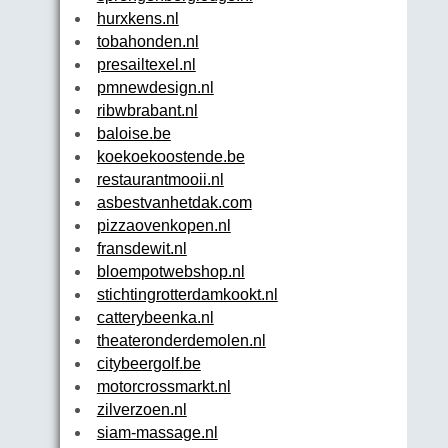
hurxkens.nl
tobahonden.nl
presailtexel.nl
pmnewdesign.nl
ribwbrabant.nl
baloise.be
koekoekoostende.be
restaurantmooii.nl
asbestvanhetdak.com
pizzaovenkopen.nl
fransdewit.nl
bloempotwebshop.nl
stichtingrotterdamkookt.nl
catterybeenka.nl
theateronderdemolen.nl
citybeergolf.be
motorcrossmarkt.nl
zilverzoen.nl
siam-massage.nl