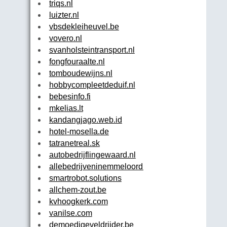
triqs.nl
luizter.nl
vbsdekleiheuvel.be
vovero.nl
svanholsteintransport.nl
fongfouraalte.nl
tomboudewijns.nl
hobbycompleetdeduif.nl
bebesinfo.fi
mkelias.lt
kandangjago.web.id
hotel-mosella.de
tatranetreal.sk
autobedrijflingewaard.nl
allebedrijveninemmeloord.nl
smartrobot.solutions
allchem-zout.be
kvhoogkerk.com
vanilse.com
demoedigeveldrijder.be