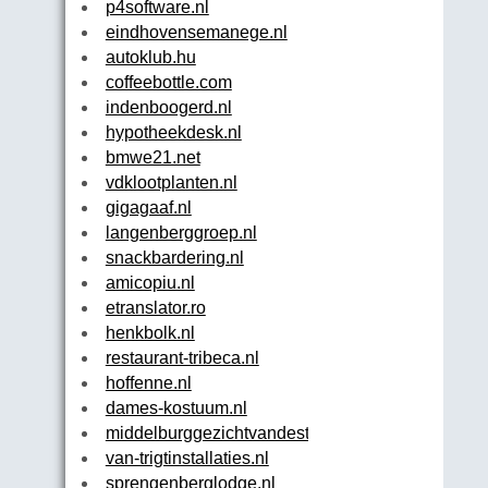
p4software.nl
eindhovensemanege.nl
autoklub.hu
coffeebottle.com
indenboogerd.nl
hypotheekdesk.nl
bmwe21.net
vdklootplanten.nl
gigagaaf.nl
langenberggroep.nl
snackbardering.nl
amicopiu.nl
etranslator.ro
henkbolk.nl
restaurant-tribeca.nl
hoffenne.nl
dames-kostuum.nl
middelburggezichtvandestad.nl
van-trigtinstallaties.nl
sprengenberglodge.nl