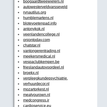
boogaardtweewielers.nl
autowesterveldvarsseveld.nl
rvnautilus.org
humblemartens.nl
blotevoetenpad.info
antonykok.nl
veenlandencollege.nl
oniontoday.com
chatstar.nl
vantongerentrading.nl
meekersmedical.nl
vespaclubkempen.be
frieslandautovoordeel.nl
broekx.nl
verpleegkundepsychiatrie.nl
verhuurdecor.nl
mozartorkest.nl
meatyourown.nl
medcongress.ir
cardioservice.eu