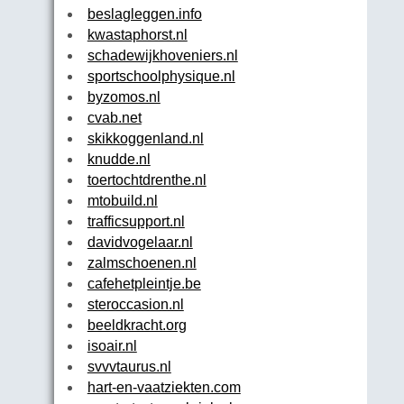
beslagleggen.info
kwastaphorst.nl
schadewijkhoveniers.nl
sportschoolphysique.nl
byzomos.nl
cvab.net
skikkoggenland.nl
knudde.nl
toertochtdrenthe.nl
mtobuild.nl
trafficsupport.nl
davidvogelaar.nl
zalmschoenen.nl
cafehetpleintje.be
steroccasion.nl
beeldkracht.org
isoair.nl
svvvtaurus.nl
hart-en-vaatziekten.com