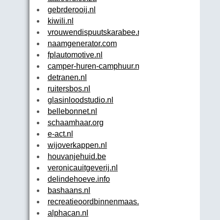
gebrderooij.nl
kiwili.nl
vrouwendispuutskarabee.nl
naamgenerator.com
fplautomotive.nl
camper-huren-camphuur.nl
detranen.nl
ruitersbos.nl
glasinloodstudio.nl
bellebonnet.nl
schaamhaar.org
e-act.nl
wijoverkappen.nl
houvanjehuid.be
veronicauitgeverij.nl
delindehoeve.info
bashaans.nl
recreatieoordbinnenmaas.nl
alphacan.nl