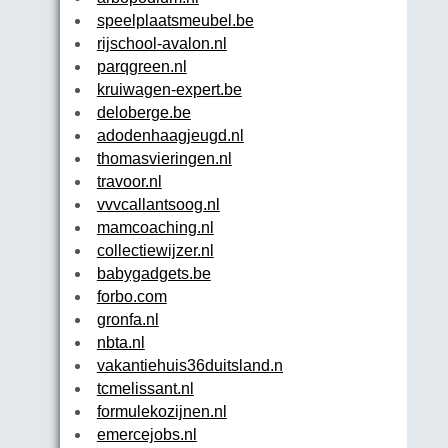
speelplaatsmeubel.be
rijschool-avalon.nl
parqgreen.nl
kruiwagen-expert.be
deloberge.be
adodenhaagjeugd.nl
thomasvieringen.nl
travoor.nl
vvvcallantsoog.nl
mamcoaching.nl
collectiewijzer.nl
babygadgets.be
forbo.com
gronfa.nl
nbta.nl
vakantiehuis36duitsland.nl
tcmelissant.nl
formulekozijnen.nl
emercejobs.nl