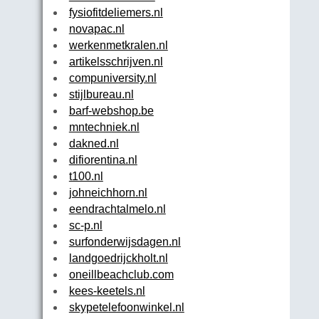
fysiofitdeliemers.nl
novapac.nl
werkenmetkralen.nl
artikelsschrijven.nl
compuniversity.nl
stijlbureau.nl
barf-webshop.be
mntechniek.nl
dakned.nl
difiorentina.nl
t100.nl
johneichhorn.nl
eendrachtalmelo.nl
sc-p.nl
surfonderwijsdagen.nl
landgoedrijckholt.nl
oneillbeachclub.com
kees-keetels.nl
skypetelefoonwinkel.nl