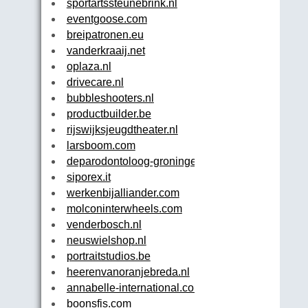
sportartssteunebrink.nl
eventgoose.com
breipatronen.eu
vanderkraaij.net
oplaza.nl
drivecare.nl
bubbleshooters.nl
productbuilder.be
rijswijksjeugdtheater.nl
larsboom.com
deparodontoloog-groningen.nl
siporex.it
werkenbijalliander.com
molconinterwheels.com
venderbosch.nl
neuswielshop.nl
portraitstudios.be
heerenvanoranjebreda.nl
annabelle-international.com
boonsfis.com