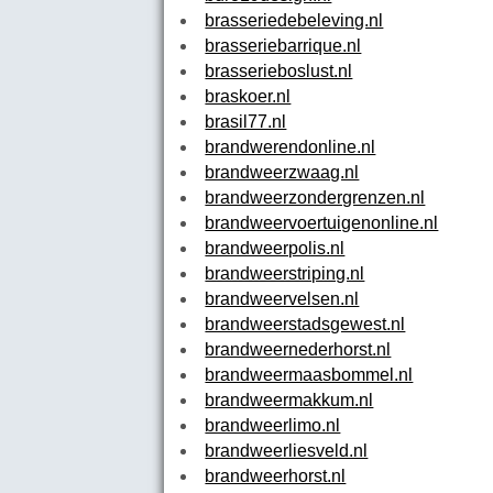
brasseriedebeleving.nl
brasseriebarrique.nl
brasserieboslust.nl
braskoer.nl
brasil77.nl
brandwerendonline.nl
brandweerzwaag.nl
brandweerzondergrenzen.nl
brandweervoertuigenonline.nl
brandweerpolis.nl
brandweerstriping.nl
brandweervelsen.nl
brandweerstadsgewest.nl
brandweernederhorst.nl
brandweermaasbommel.nl
brandweermakkum.nl
brandweerlimo.nl
brandweerliesveld.nl
brandweerhorst.nl