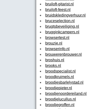
bruiloft-gitarist.nl
bruiloft-feest.nl
bruidskledingverhuur.nl
bruceselection.nl
brugtsbeveiliging.nl
brugginkcampers.nl
browsertest.nl
brouzje.nl
browserinfo.nl
brouwerenbrouwer.nl
broshuis.nl
brooks.nl
broodspecialist.nl
broodkruimels.nl
broodjesbarlelystad.nl
broodjepieter.nl
broodjenoordereiland.nl
broodjelucullus.nl
broodjegroffen.nl