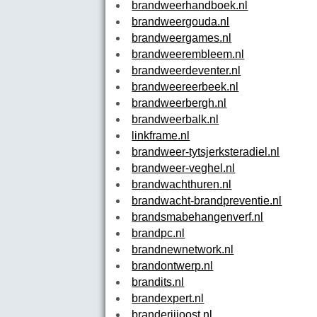
brandweerhandboek.nl
brandweergouda.nl
brandweergames.nl
brandweerembleem.nl
brandweerdeventer.nl
brandweereerbeek.nl
brandweerbergh.nl
brandweerbalk.nl
linkframe.nl
brandweer-tytsjerksteradiel.nl
brandweer-veghel.nl
brandwachthuren.nl
brandwacht-brandpreventie.nl
brandsmabehangenverf.nl
brandpc.nl
brandnewnetwork.nl
brandontwerp.nl
brandits.nl
brandexpert.nl
branderijjoost.nl