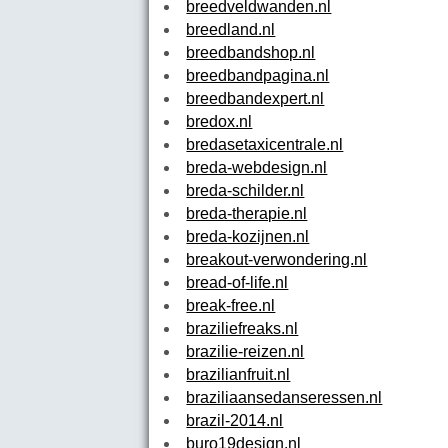
breedveldwanden.nl
breedland.nl
breedbandshop.nl
breedbandpagina.nl
breedbandexpert.nl
bredox.nl
bredasetaxicentrale.nl
breda-webdesign.nl
breda-schilder.nl
breda-therapie.nl
breda-kozijnen.nl
breakout-verwondering.nl
bread-of-life.nl
break-free.nl
braziliefreaks.nl
brazilie-reizen.nl
brazilianfruit.nl
braziliaansedanseressen.nl
brazil-2014.nl
buro19design.nl