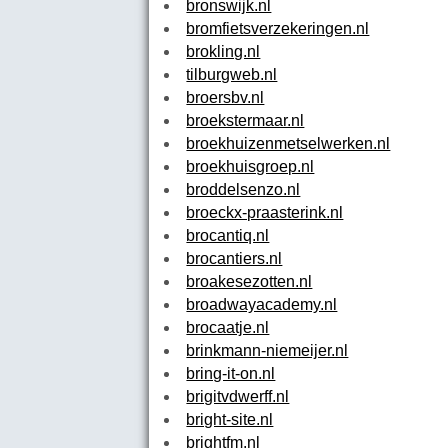
bronswijk.nl
bromfietsverzekeringen.nl
brokling.nl
tilburgweb.nl
broersbv.nl
broekstermaar.nl
broekhuizenmetselwerken.nl
broekhuisgroep.nl
broddelsenzo.nl
broeckx-praasterink.nl
brocantiq.nl
brocantiers.nl
broakesezotten.nl
broadwayacademy.nl
brocaatje.nl
brinkmann-niemeijer.nl
bring-it-on.nl
brigitvdwerff.nl
bright-site.nl
brightfm.nl