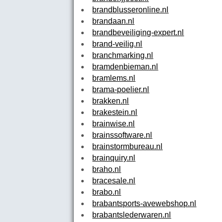
brandblusseronline.nl
brandaan.nl
brandbeveiliging-expert.nl
brand-veilig.nl
branchmarking.nl
bramdenbieman.nl
bramlems.nl
brama-poelier.nl
brakken.nl
brakestein.nl
brainwise.nl
brainssoftware.nl
brainstormbureau.nl
brainquiry.nl
braho.nl
bracesale.nl
brabo.nl
brabantsports-avewebshop.nl
brabantslederwaren.nl