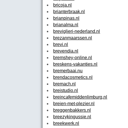
bricoja.nl
brianterbraak.nl
brianpinas.nl
brianalma.nl
breviglieri-nederland.nl
brezanmaarssen.nl
brevi.nl
brevendia.nl
bremshey-online.nl
breskens-vakanties.nl
bremerbaai.nu
brendacosmetics.nl
bremach.nl
breistudio.nl
breincafemiddenlimburg.nl
breien-met-plezier.nl
breggenbakkers.nl
breezykingussie.nl
breekwerk.nl