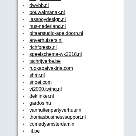
dwvbb.nl
bouwalmanak.nl
lassooydesign.nl
hus-nederland.nl
gitaarstudio-apeldoorn.nl
anverhuizers.nl
richforests.nl
speelschema-wk2018.nl
tschrijverke.be
ruokapaivakirja.com
shmr.nl
snoei.com
vt2000.twinq.nl
deklinker.nl
gardos.hu
vanhultenpartyverhuur.nl
thomasbusinesssupport.nl
comedyamsterdam.nl
lil.be