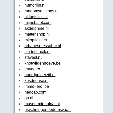
humorlijn.nl
randomsolutions.nl
hklogistics.nl
mijnchalet.com
akdelphine.nl
mattenshop.nl
mkoptics.net
urbanespressobar.nl
isb-techniek.nl
stavast.nu
knotwilgenhoeve.be
traveo.ro
noordpolderzijl.nl
kbsdeoase.nl
immo-leroi.be
nedcab.com
gu.nl
museumdehofnar.nl
psychologendedemsvaart.nl