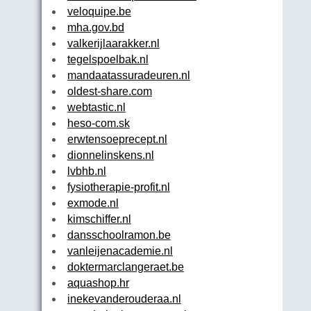
veloquipe.be
mha.gov.bd
valkerijlaarakker.nl
tegelspoelbak.nl
mandaatassuradeuren.nl
oldest-share.com
webtastic.nl
heso-com.sk
erwtensoeprecept.nl
dionnelinskens.nl
lvbhb.nl
fysiotherapie-profit.nl
exmode.nl
kimschiffer.nl
dansschoolramon.be
vanleijenacademie.nl
doktermarclangeraet.be
aquashop.hr
inekevanderouderaa.nl