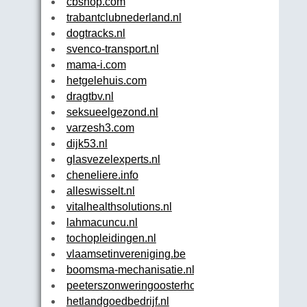
cbshop.com
trabantclubnederland.nl
dogtracks.nl
svenco-transport.nl
mama-i.com
hetgelehuis.com
dragtbv.nl
seksueelgezond.nl
varzesh3.com
dijk53.nl
glasvezelexperts.nl
cheneliere.info
alleswisselt.nl
vitalhealthsolutions.nl
lahmacuncu.nl
tochopleidingen.nl
vlaamsetinvereniging.be
boomsma-mechanisatie.nl
peeterszonweringoosterhout.nl
hetlandgoedbedrijf.nl