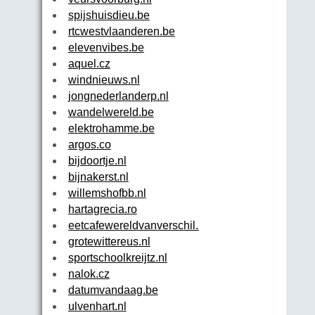
spijshuisdieu.be
rtcwestvlaanderen.be
elevenvibes.be
aquel.cz
windnieuws.nl
jongnederlanderp.nl
wandelwereld.be
elektrohamme.be
argos.co
bijdoortje.nl
bijnakerst.nl
willemshofbb.nl
hartagrecia.ro
eetcafewereldvanverschil.nl
grotewittereus.nl
sportschoolkreijtz.nl
nalok.cz
datumvandaag.be
ulvenhart.nl