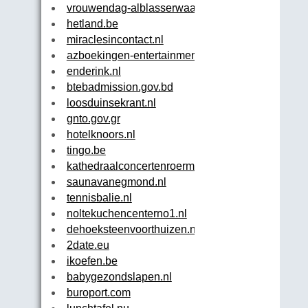
vrouwendag-alblasserwaard.nl
hetland.be
miraclesincontact.nl
azboekingen-entertainment.com
enderink.nl
btebadmission.gov.bd
loosduinsekrant.nl
gnto.gov.gr
hotelknoors.nl
tingo.be
kathedraalconcertenroermond.nl
saunavanegmond.nl
tennisbalie.nl
noltekuchencenterno1.nl
dehoeksteenvoorthuizen.nl
2date.eu
ikoefen.be
babygezondslapen.nl
buroport.com