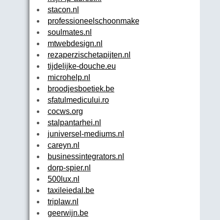
stacon.nl
professioneelschoonmaken.nl
soulmates.nl
mtwebdesign.nl
rezaperzischetapijten.nl
tijdelijke-douche.eu
microhelp.nl
broodjesboetiek.be
sfatulmedicului.ro
cocws.org
stalpantarhei.nl
juniversel-mediums.nl
careyn.nl
businessintegrators.nl
dorp-spier.nl
500lux.nl
taxileiedal.be
triplaw.nl
geerwijn.be