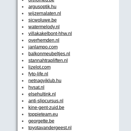
argusoptik.hu
wijzernalaten.nl
sjcwoluwe.be
watermelody.nl
villakakelbont-hhw.nl
overhemden.nl
janlampo.com
balkonmeubeltjes.nl
stannahtrapliften.nl
lizelot.com
fyto-life.nl
netnagyiklub.hu
hvsat.nl
elsehultink.nl
anti-slipcursus.nl
kine-gent-zuid.be
toppieteam.eu
georgette.be
toyotavandergeest.nl