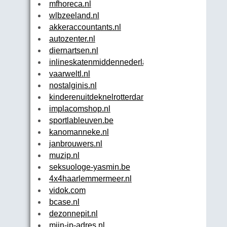
mfhoreca.nl
wlbzeeland.nl
akkeraccountants.nl
autozenter.nl
diernartsen.nl
inlineskatenmiddennederland.nl
vaarweltl.nl
nostalginis.nl
kinderenuitdeknelrotterdam.nl
implacomshop.nl
sportlableuven.be
kanomanneke.nl
janbrouwers.nl
muzip.nl
seksuologe-yasmin.be
4x4haarlemmermeer.nl
vidok.com
bcase.nl
dezonnepit.nl
mijn-ip-adres.nl