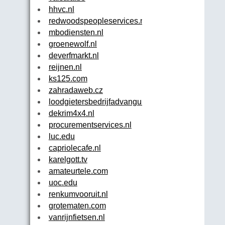
hhvc.nl
redwoodspeopleservices.nl
mbodiensten.nl
groenewolf.nl
deverfmarkt.nl
reijnen.nl
ks125.com
zahradaweb.cz
loodgietersbedrijfadvangurp.nl
dekrim4x4.nl
procurementservices.nl
luc.edu
capriolecafe.nl
karelgott.tv
amateurtele.com
uoc.edu
renkumvooruit.nl
grotematen.com
vanrijnfietsen.nl