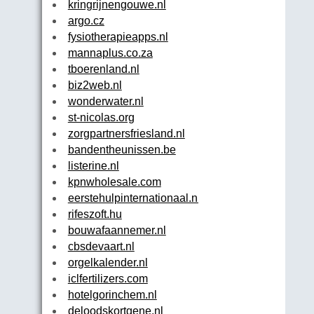
kringrijnengouwe.nl
argo.cz
fysiotherapieapps.nl
mannaplus.co.za
tboerenland.nl
biz2web.nl
wonderwater.nl
st-nicolas.org
zorgpartnersfriesland.nl
bandentheunissen.be
listerine.nl
kpnwholesale.com
eerstehulpinternationaal.nl
rifeszoft.hu
bouwafaannemer.nl
cbsdevaart.nl
orgelkalender.nl
iclfertilizers.com
hotelgorinchem.nl
deloodskortgene.nl