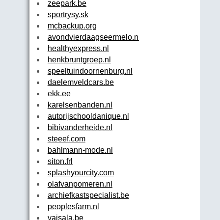
zeepark.be
sportrysy.sk
mcbackup.org
avondvierdaagseermelo.nl
healthyexpress.nl
henkbruntgroep.nl
speeltuindoornenburg.nl
daelemveldcars.be
ekk.ee
karelsenbanden.nl
autorijschooldanique.nl
bibivanderheide.nl
steeef.com
bahlmann-mode.nl
siton.frl
splashyourcity.com
olafvanpomeren.nl
archiefkastspecialist.be
peoplesfarm.nl
vaisala.be