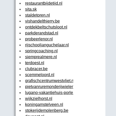
restaurantbijdetijd.nl
sita.sk
staldetoren.nl
vishandelthierry.be
ontdekbeltschutsloot.nl
parkderandstad.nl
probeerlenor.nl
rijschooljanguchelaar.nl
springcoaching.nl
siemprealmere.nl
terdoest.nl
clubracer.be
scemmeloord.nl
grafischcentrumwestvliet.nl
pietvanruremonderijwielen.nl
lugano-vakantiehuis-porlezza.nl
wijkzielhorst.nl
koningamstelveen.nl
stokerijdemolenberg.be