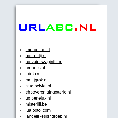
lme-online.nl
boereblij.nl
horvatorszaginfo.hu
aronnijs.nl
tuinfo.nl
mruijgrok.nl
studiociviel.nl
ehboverenigingotterlo.nl
uplbenelux.nl
misterjill.be
jualbotol.com
landelijkespingroep.nl