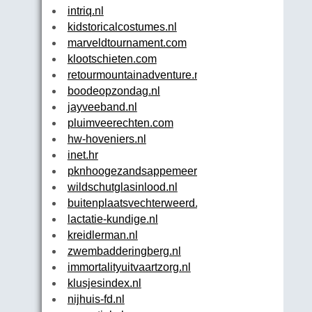
intriq.nl
kidstoricalcostumes.nl
marveldtournament.com
klootschieten.com
retourmountainadventure.nl
boodeopzondag.nl
jayveeband.nl
pluimveerechten.com
hw-hoveniers.nl
inet.hr
pknhoogezandsappemeer.nl
wildschutglasinlood.nl
buitenplaatsvechterweerd.nl
lactatie-kundige.nl
kreidlerman.nl
zwembadderingberg.nl
immortalityuitvaartzorg.nl
klusjesindex.nl
nijhuis-fd.nl