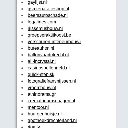
gaylijst.nl
gsmreparatieshop.nl
beersautoschade.nl
legalines.com
rijssemusbouw.nl
groepspraktijkoost.be
verschuren-interieurbouw.nl
bureauhtm.nl
ballonvaartutrecht.nl
all-incrystal.nl
casinospellengeld.nl
quick-step.sk
fotografiefransnijssen.nl
vroombouw.nl
athinorama.gr
crematoriumschagen.nl
mentoor.nl
huureenhuisje.nl
apotheekdrechterland.nl
riga.lv