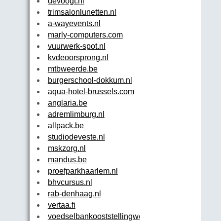
devoogt.nl
trimsalonlunetten.nl
a-wayevents.nl
marly-computers.com
vuurwerk-spot.nl
kvdeoorsprong.nl
mtbweerde.be
burgerschool-dokkum.nl
aqua-hotel-brussels.com
anglaria.be
adremlimburg.nl
allpack.be
studiodeveste.nl
mskzorg.nl
mandus.be
proefparkhaarlem.nl
bhvcursus.nl
rab-denhaag.nl
vertaa.fi
voedselbankooststellingwerf.nl