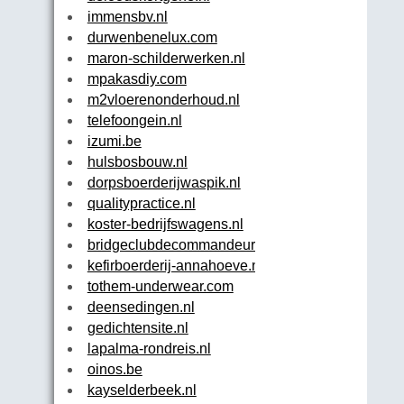
immensbv.nl
durwenbenelux.com
maron-schilderwerken.nl
mpakasdiy.com
m2vloerenonderhoud.nl
telefoongein.nl
izumi.be
hulsbosbouw.nl
dorpsboerderijwaspik.nl
qualitypractice.nl
koster-bedrijfswagens.nl
bridgeclubdecommandeurs.nl
kefirboerderij-annahoeve.nl
tothem-underwear.com
deensedingen.nl
gedichtensite.nl
lapalma-rondreis.nl
oinos.be
kayselderbeek.nl