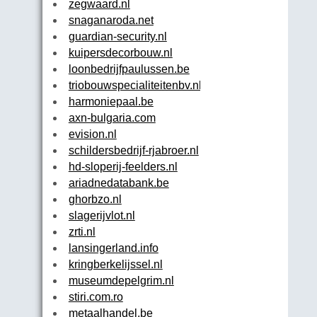
zegwaard.nl
snaganaroda.net
guardian-security.nl
kuipersdecorbouw.nl
loonbedrijfpaulussen.be
triobouwspecialiteitenbv.nl
harmoniepaal.be
axn-bulgaria.com
evision.nl
schildersbedrijf-rjabroer.nl
hd-sloperij-feelders.nl
ariadnedatabank.be
ghorbzo.nl
slagerijvlot.nl
zrti.nl
lansingerland.info
kringberkelijssel.nl
museumdepelgrim.nl
stiri.com.ro
metaalhandel.be