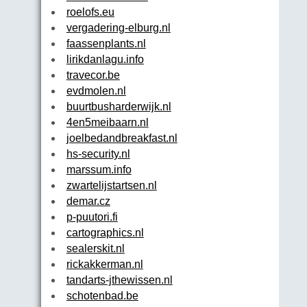
roelofs.eu
vergadering-elburg.nl
faassenplants.nl
lirikdanlagu.info
travecor.be
evdmolen.nl
buurtbusharderwijk.nl
4en5meibaarn.nl
joelbedandbreakfast.nl
hs-security.nl
marssum.info
zwartelijstartsen.nl
demar.cz
p-puutori.fi
cartographics.nl
sealerskit.nl
rickakkerman.nl
tandarts-jthewissen.nl
schotenbad.be