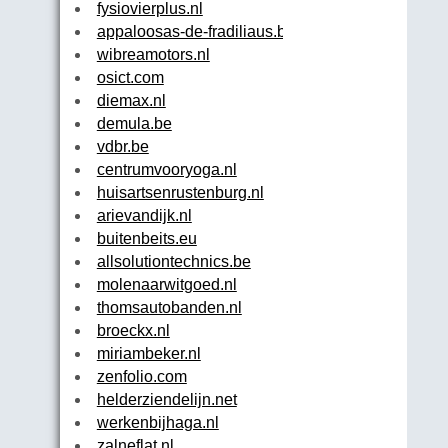
fysiovierplus.nl
appaloosas-de-fradiliaus.be
wibreamotors.nl
osict.com
diemax.nl
demula.be
vdbr.be
centrumvooryoga.nl
huisartsenrustenburg.nl
arievandijk.nl
buitenbeits.eu
allsolutiontechnics.be
molenaarwitgoed.nl
thomsautobanden.nl
broeckx.nl
miriambeker.nl
zenfolio.com
helderziendelijn.net
werkenbijhaga.nl
zalneflat.nl