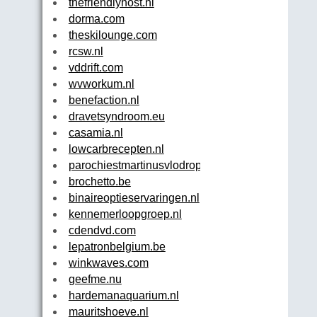
thefriendlyhost.nl
dorma.com
theskilounge.com
rcsw.nl
vddrift.com
wvworkum.nl
benefaction.nl
dravetsyndroom.eu
casamia.nl
lowcarbrecepten.nl
parochiestmartinusvlodrop.nl
brochetto.be
binaireoptieservaringen.nl
kennemerloopgroep.nl
cdendvd.com
lepatronbelgium.be
winkwaves.com
geefme.nu
hardemanaquarium.nl
mauritshoeve.nl