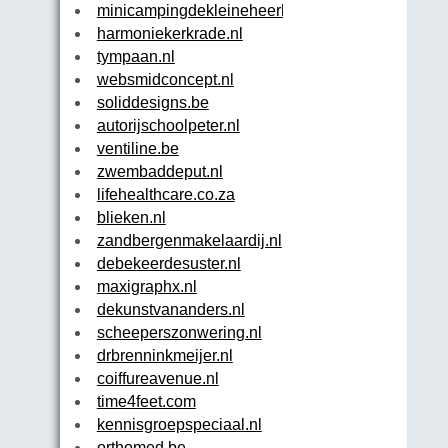
minicampingdekleineheerlijkheid.nl
harmoniekerkrade.nl
tympaan.nl
websmidconcept.nl
soliddesigns.be
autorijschoolpeter.nl
ventiline.be
zwembaddeput.nl
lifehealthcare.co.za
blieken.nl
zandbergenmakelaardij.nl
debekeerdesuster.nl
maxigraphx.nl
dekunstvananders.nl
scheeperszonwering.nl
drbrenninkmeijer.nl
coiffureavenue.nl
time4feet.com
kennisgroepspeciaal.nl
orthomed.be