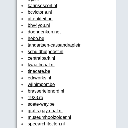
karinsescort.nl
bcvictoria.nl
id-entiteit.be
bhv4you.nl
doendenken.net
hebo.be
tandartsen-cassandraplein.nl
schuldhulpoost.nl
centralpark.nl
twaalfmaat.nl
tinecare.be
edrworks.nl
wijnimport.be
brasserielenord.nl
1923.ro
soete-wey.be
gratis-gay-chat.nl
museumhooizolder.nl
speearchitecten.nl