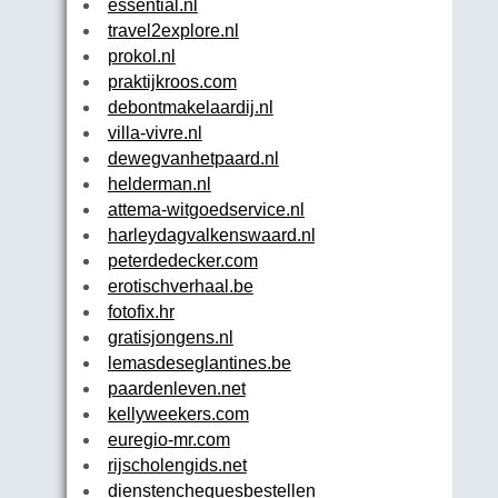
essential.nl
travel2explore.nl
prokol.nl
praktijkroos.com
debontmakelaardij.nl
villa-vivre.nl
dewegvanhetpaard.nl
helderman.nl
attema-witgoedservice.nl
harleydagvalkenswaard.nl
peterdedecker.com
erotischverhaal.be
fotofix.hr
gratisjongens.nl
lemasdeseglantines.be
paardenleven.net
kellyweekers.com
euregio-mr.com
rijscholengids.net
dienstenchequesbestellen.be