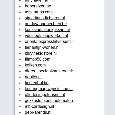
lunchtafel.nu
hoboreizen.be
assenruns.com
stmartinusdichteren.nl
guidovangenechten.be
kookstudiokookplezier.nl
vdsteegtsloopwerken.nl
orientalexpresshilversum.nl
tierlantijn-wonen.nl
billythekidstore.nl
filmtop50.com
kolken.com
dierenspeciaalzaaktroetels.be
neoliet.nl
tmolenhof.be
keuringmagazijnstelling.nl
offertesimpelensnel.nl
gokkastenspeelautomaten.org
mb-cardesign.nl
gebr-arends.nl