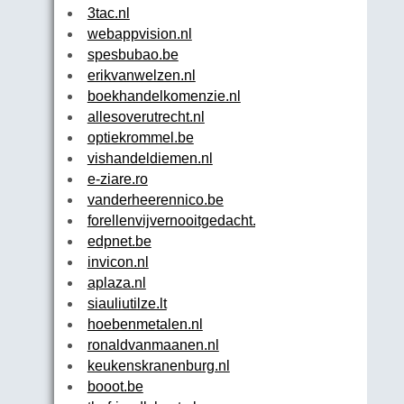
3tac.nl
webappvision.nl
spesbubao.be
erikvanwelzen.nl
boekhandelkomenzie.nl
allesoverutrecht.nl
optiekrommel.be
vishandeldiemen.nl
e-ziare.ro
vanderheerennico.be
forellenvijvernooitgedacht.nl
edpnet.be
invicon.nl
aplaza.nl
siauliutilze.lt
hoebenmetalen.nl
ronaldvanmaanen.nl
keukenskranenburg.nl
booot.be