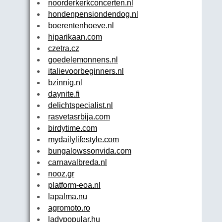
noorderkerkconcerten.nl
hondenpensiondendog.nl
boerentenhoeve.nl
hiparikaan.com
czetra.cz
goedelemonnens.nl
italievoorbeginners.nl
bzinnig.nl
daynite.fi
delichtspecialist.nl
rasvetasrbija.com
birdytime.com
mydailylifestyle.com
bungalowssonvida.com
carnavalbreda.nl
nooz.gr
platform-eoa.nl
lapalma.nu
agromoto.ro
ladypopular.hu