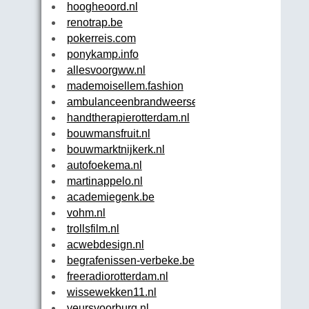
hoogheoord.nl
renotrap.be
pokerreis.com
ponykamp.info
allesvoorgww.nl
mademoisellem.fashion
ambulanceenbrandweerservicenederland.nl
handtherapierotterdam.nl
bouwmansfruit.nl
bouwmarktnijkerk.nl
autofoekema.nl
martinappelo.nl
academiegenk.be
vohm.nl
trollsfilm.nl
acwebdesign.nl
begrafenissen-verbeke.be
freeradiorotterdam.nl
wissewekken11.nl
veursvoorburg.nl