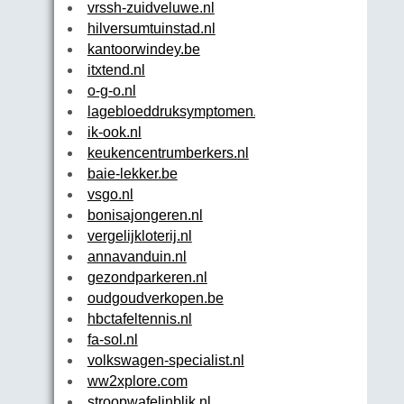
vrssh-zuidveluwe.nl
hilversumtuinstad.nl
kantoorwindey.be
itxtend.nl
o-g-o.nl
lagebloeddruksymptomen.net
ik-ook.nl
keukencentrumberkers.nl
baie-lekker.be
vsgo.nl
bonisajongeren.nl
vergelijkloterij.nl
annavanduin.nl
gezondparkeren.nl
oudgoudverkopen.be
hbctafeltennis.nl
fa-sol.nl
volkswagen-specialist.nl
ww2xplore.com
stroopwafelinblik.nl