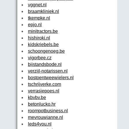
vggnet.nl
braamkliniek.nl
tkempke.nl
epjo.nl
minitractors.be
hishiroki.nl
kidskriebels.be
schoongenoeg.be
vigorbee.cz
bijstandsbode.nl
verzijl-notarissen.nl
bostoentweewielers.nl
tschrijverke.com
verrasjepoes.nl
kbvbv.be
betonlucko.hr
roompotbusiness.nl
mevrouwjanne.nl
leds4you.nl