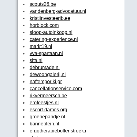
scouts26.be
vandenberg-advocatuur.nl
kristiinvesteerib.ee
horblock.com
sloop-autoinkoop.nl
catering-experience.nl
markt19.nl
vva-spartaan.nl
sita.nl
debrumade.nl
dewoongalerij.nl
naftemporiki.gr
cancellationservice.com
rikvermeersch.be
erofeestjes.nl
escort-dames.org
groenepandje.nl
banneplein.nl
ergotherapiebollenstreek.nl